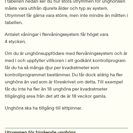
I tabellen nedan ser du hur stora utrymmen för unghönsen 
måste vara utifrån djurets ålder och typ av system. 
Utrymmet får gärna vara större, men inte mindre än måtten i 
tabellen.
Antalet våningar i flervåningssystem får högst vara 
4 stycken.
Om du är unghönsuppfödare med flervåningssystem och är 
med i och uppfyller villkoren i ett godkänt kontrollprogram 
får du ha så många djur per kvadratmeter som 
kontrollprogrammet bestämmer. Du får dock aldrig ha fler 
unghöns än vad som är föreskrivet om detta. Till exempel 
får du inte ha fler än 18 unghöns per kvadratmeter 
tillgänglig area från det att de är 18 veckor gamla.
Unghöns ska ha tillgång till sittpinnar.
Utrymmen för frigående unghöns