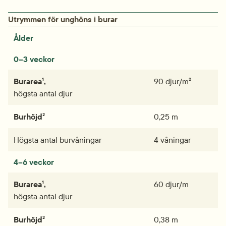
Utrymmen för unghöns i burar
Ålder
0–3 veckor
Burarea¹,
90 djur/m²
högsta antal djur
Burhöjd²
0,25 m
Högsta antal burvåningar
4 våningar
4–6 veckor
Burarea¹,
60 djur/m
högsta antal djur
Burhöjd²
0,38 m