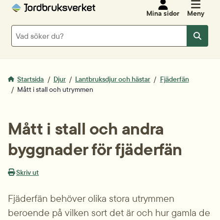
Mina sidor
Meny
Sök
Sök
Startsida
Djur
Lantbruksdjur och hästar
Fjäderfän
Mått i stall och utrymmen
Mått i stall och andra 
byggnader för fjäderfän
Skriv ut
Fjäderfän behöver olika stora utrymmen 
beroende på vilken sort det är och hur gamla de 