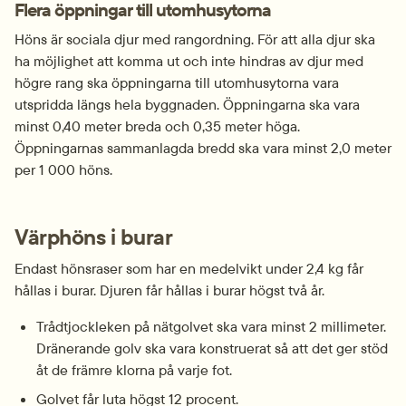
Flera öppningar till utomhusytorna
Höns är sociala djur med rangordning. För att alla djur ska 
ha möjlighet att komma ut och inte hindras av djur med 
högre rang ska öppningarna till utomhusytorna vara 
utspridda längs hela byggnaden. Öppningarna ska vara 
minst 0,40 meter breda och 0,35 meter höga. 
Öppningarnas sammanlagda bredd ska vara minst 2,0 meter 
per 1 000 höns.
Värphöns i burar
Endast hönsraser som har en medelvikt under 2,4 kg får 
hållas i burar. Djuren får hållas i burar högst två år.
Trådtjockleken på nätgolvet ska vara minst 2 millimeter. 
Dränerande golv ska vara konstruerat så att det ger stöd 
åt de främre klorna på varje fot.
Golvet får luta högst 12 procent.