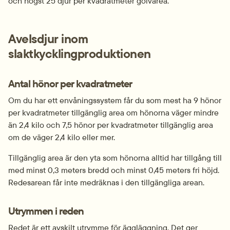
och högst 25 djur per kvadratmeter golvarea.
Avelsdjur inom 
slaktkycklingproduktionen
Antal hönor per kvadratmeter
Om du har ett envåningssystem får du som mest ha 9 hönor 
per kvadratmeter tillgänglig area om hönorna väger mindre 
än 2,4 kilo och 7,5 hönor per kvadratmeter tillgänglig area 
om de väger 2,4 kilo eller mer.
Tillgänglig area är den yta som hönorna alltid har tillgång till 
med minst 0,3 meters bredd och minst 0,45 meters fri höjd. 
Redesarean får inte medräknas i den tillgängliga arean.
Utrymmen i reden
Redet är ett avskilt utrymme för äggläggning. Det ger 