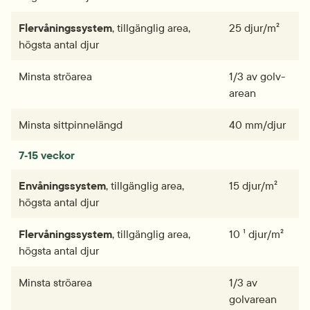
Flervånings­­­system
, tillgänglig area, 
25 djur/m²
högsta antal djur
Minsta strö­area
1/3 av golv­
arean
Minsta sittpinne­­­längd
40 mm/djur
7‑15 veckor
Envånings­­­system
, tillgänglig area, 
15 djur/m²
högsta antal djur
Flervånings­­­system
, tillgänglig area, 
10 ¹ djur/m²
högsta antal djur
Minsta strö­area
1/3 av 
golvarean