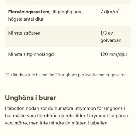
Flervånings­­­system
, tillgänglig area, 
7 djur/m²
högsta antal djur
Minsta strö­area
1/3 av 
golvarean
Minsta sittpinne­­­längd
120 mm/djur
¹ Du får dock inte ha mer än 20 unghöns per kvadratmeter golvarea.
Unghöns i burar
I tabellen nedan ser du hur stora utrymmen för unghöns i 
bur måste vara för utifrån djurets ålder. Utrymmet får gärna 
vara större, men inte mindre än måtten i tabellen.