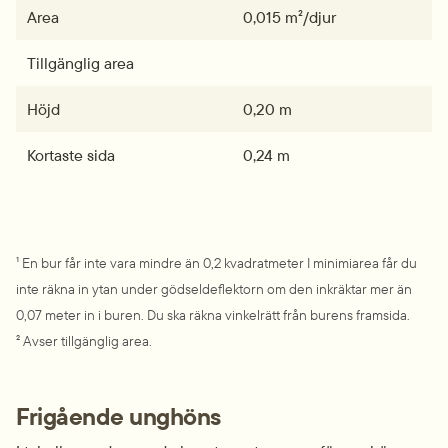
Area
0,015 m²/djur
Tillgänglig area
Höjd
0,20 m
Kortaste sida
0,24 m
¹ En bur får inte vara mindre än 0,2 kvadratmeter I minimiarea får du 
inte räkna in ytan under gödseldeflektorn om den inkräktar mer än 
0,07 meter in i buren. Du ska räkna vinkelrätt från burens framsida.
² Avser tillgänglig area.
Frigående unghöns