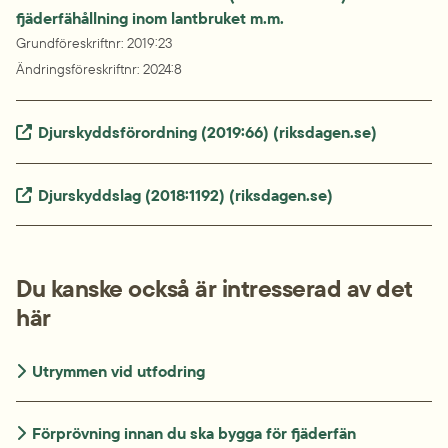
fjäderfähållning inom lantbruket m.m.
Grundföreskriftnr
: 
2019:23
Ändringsföreskriftnr
: 
2024:8
Extern länk.
Djurskyddsförordning (2019:66) (riksdagen.se)
Extern länk.
Djurskyddslag (2018:1192) (riksdagen.se)
Du kanske också är intresserad av det 
här
Utrymmen vid utfodring
Förprövning innan du ska bygga för fjäderfän