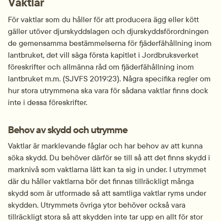
Vaktlar
För vaktlar som du håller för att producera ägg eller kött 
gäller utöver djurskyddslagen och djurskyddsförordningen 
de gemensamma bestämmelserna för fjäderfähållning inom 
lantbruket, det vill säga första kapitlet i Jordbruksverket 
föreskrifter och allmänna råd om fjäderfähållning inom 
lantbruket m.m. (SJVFS 2019:23). Några specifika regler om 
hur stora utrymmena ska vara för sådana vaktlar finns dock 
inte i dessa föreskrifter.
Behov av skydd och utrymme
Vaktlar är marklevande fåglar och har behov av att kunna 
söka skydd. Du behöver därför se till så att det finns skydd i 
marknivå som vaktlarna lätt kan ta sig in under. I utrymmet 
där du håller vaktlarna bör det finnas tillräckligt många 
skydd som är utformade så att samtliga vaktlar ryms under 
skydden. Utrymmets övriga ytor behöver också vara 
tillräckligt stora så att skydden inte tar upp en allt för stor 