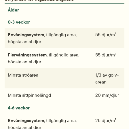
Ålder
0‑3 veckor
Envånings­­­system
, tillgänglig area, 
55 djur/m²
högsta antal djur
Flervånings­­­system
, tillgänglig area, 
55 djur/m²
högsta antal djur
Minsta strö­area
1/3 av golv­­­
arean
Minsta sittpinne­­­längd
20 mm/djur
4‑6 veckor
Envånings­­­system
, tillgänglig area, 
25 djur/m²
högsta antal djur