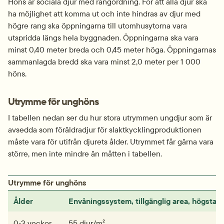
Höns är sociala djur med rangordning. För att alla djur ska 
ha möjlighet att komma ut och inte hindras av djur med 
högre rang ska öppningarna till utomhusytorna vara 
utspridda längs hela byggnaden. Öppningarna ska vara 
minst 0,40 meter breda och 0,45 meter höga. Öppningarnas 
sammanlagda bredd ska vara minst 2,0 meter per 1 000 
höns.
Utrymme för unghöns
I tabellen nedan ser du hur stora utrymmen ungdjur som är 
avsedda som föräldra­djur för slaktkyckling­produktionen 
måste vara för utifrån djurets ålder. Utrymmet får gärna vara 
större, men inte mindre än måtten i tabellen.
Utrymme för unghöns
Ålder
Envånings­system, tillgänglig area, högsta a
0‑3 veckor
55 djur/m²