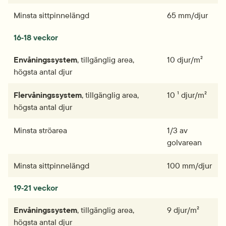
Minsta sittpinne­­­längd
65 mm/djur
16‑18 veckor
Envånings­­­system
, tillgänglig area, 
10 djur/m²
högsta antal djur
Flervånings­­­system
, tillgänglig area, 
10 ¹ djur/m²
högsta antal djur
Minsta strö­area
1/3 av 
golvarean
Minsta sittpinne­­­längd
100 mm/djur
19‑21 veckor
Envånings­­­system
, tillgänglig area, 
9 djur/m²
högsta antal djur