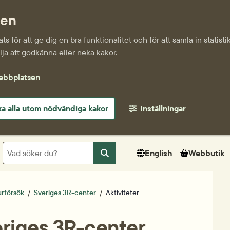
sen
s för att ge dig en bra funktionalitet och för att samla in statis
ja att godkänna eller neka kakor.
webbplatsen
a alla utom nödvändiga kakor
Inställningar
Sök
English
Webbutik
Sök
urförsök
Sveriges 3R-center
Aktiviteter
eriges 3R-center