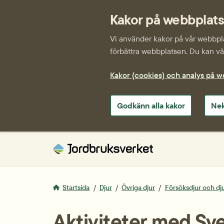
Kakor på webbplat
Vi använder kakor på vår webbplat
förbättra webbplatsen. Du kan väl
Kakor (cookies) och analys på 
Godkänn alla kakor
Nek
Startsida
Djur
Övriga djur
Försöksdjur och dj
Aktiviteter med Sv