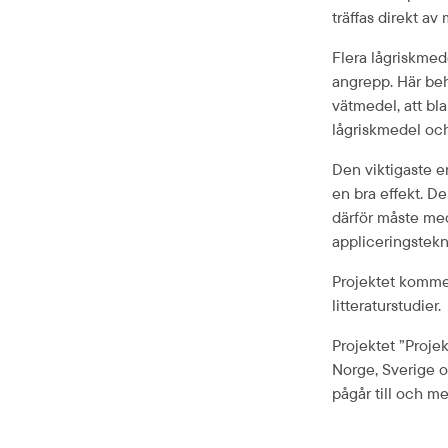
träffas direkt av
Flera lågriskmed
angrepp. Här beh
vätmedel, att bla
lågriskmedel och
Den viktigaste er
en bra effekt. D
därför måste med
appliceringstek
Projektet kommer
litteraturstudier.
Projektet ”
Projek
Norge, Sverige 
pågår till och m