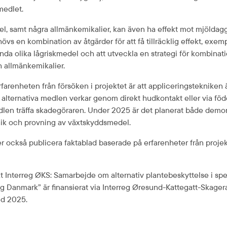
 medlet.
el, samt några allmänkemikalier, kan även ha effekt mot mjöldagg
övs en kombination av åtgärder för att få tillräcklig effekt, exem
nda olika lågriskmedel och att utveckla en strategi för kombinati
 allmänkemikalier.
farenheten från försöken i projektet är att applicerings­tekniken är 
e alternativa medlen verkar genom direkt hudkontakt eller via föd
len träffa skadegöraren. Under 2025 är det planerat både demons
nik och provning av växtskyddsmedel.
 också publicera faktablad baserade på erfarenheter från projek
t Interreg ØKS: Samarbejde om alternativ plantebeskyttelse i spec
og Danmark
” är finansierat via Interreg 
Øresund-Kattegatt-Skager
ed 2025.