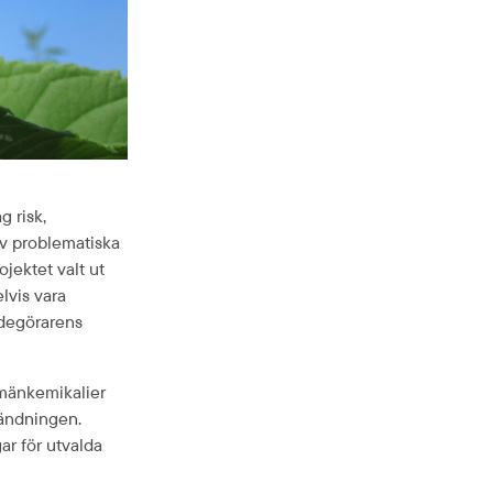
risk, 
v problematiska 
ektet valt ut 
vis vara 
adegörarens 
män­kemikalier 
ändningen. 
ar för utvalda 