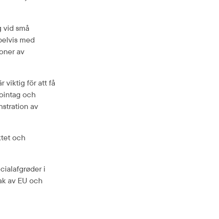
 vid små 
pelvis med 
oner av 
viktig för att få 
ointag och 
tration av 
tet och 
ialafgrøder i 
ak 
av EU och 