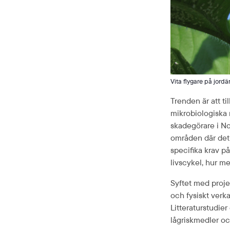
Vita flygare på jordä
Trenden är att t
mikrobiologiska 
skadegörare i No
områden där det 
specifika krav på
livscykel, hur me
Syftet med projek
och fysiskt verk
Litteraturstudier
lågriskmedler oc