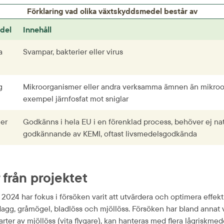
Förklaring vad olika växtskyddsmedel består av
del
Innehåll
 
Svampar, bakterier eller virus
 
Mikroorganismer eller andra verksamma ämnen än mikroorg
exempel järnfosfat mot sniglar
ier
Godkänns i hela EU i en förenklad process, behöver ej nati
godkännande av KEMI, oftast livsmedels­godkända
från projektet
024 har fokus i försöken varit att utvärdera och optimera effekt 
gg, gråmögel, bladlöss och mjöllöss. Försöken har bland annat vis
ter av mjöllöss (vita flygare), kan hanteras med flera lågriskme