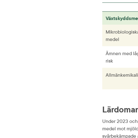
Växtskyddsme
Mikrobiologiska
medel
Ämnen med låg
risk
Allmänkemikal
Lärdomar 
Under 2023 och 2
medel mot mjölda
svårbekämpade ar