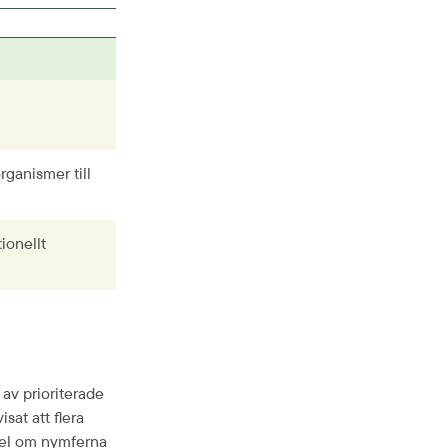
anismer till 
onellt 
av prioriterade 
at att flera 
del om nymferna 