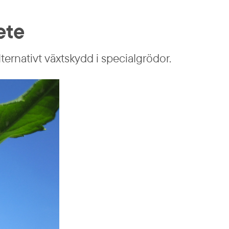
ete
ernativt växtskydd i specialgrödor.