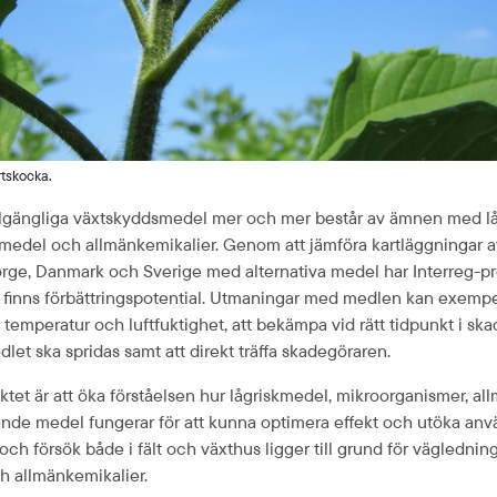
rtskocka.
illgängliga växtskyddsmedel mer och mer består av ämnen med låg 
medel och allmänkemikalier. Genom att jämföra kartläggningar a
rge, Danmark och Sverige med alternativa medel har Interreg-proj
finns förbättrings­potential. Utmaningar med medlen kan exempel
 temperatur och luftfuktighet, att bekämpa vid rätt tidpunkt i sk
dlet ska spridas samt att direkt träffa skadegöraren.
tet är att öka förståelsen hur lågriskmedel, mikro­organismer, all
ande medel fungerar för att kunna optimera effekt och utöka anv
 och försök både i fält och växthus ligger till grund för vägledning
h allmän­kemikalier.