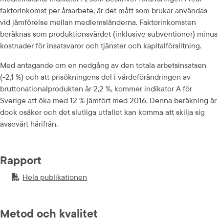
faktorinkomst per årsarbete, är det mått som brukar användas 
vid jämförelse mellan medlemsländerna. Faktorinkomsten 
beräknas som produktionsvärdet (inklusive subventioner) minus 
kostnader för insatsvaror och tjänster och kapitalförslitning.
Med antagande om en nedgång av den totala arbetsinsatsen 
(-2,1 %) och att prisökningens del i värdeförändringen av 
bruttonationalprodukten är 2,2 %, kommer indikator A för 
Sverige att öka med 12 % jämfört med 2016. Denna beräkning är 
dock osäker och det slutliga utfallet kan komma att skilja sig 
avsevärt härifrån.
Rapport
Hela publikationen
PDF-fil.
pdf, 851.1 kB.
Metod och kvalitet