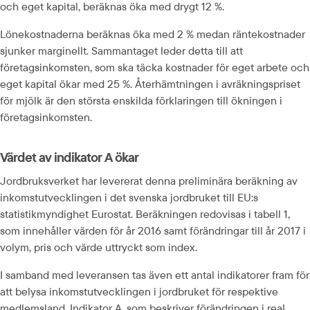
och eget kapital, beräknas öka med drygt 12 %.
Lönekostnaderna beräknas öka med 2 % medan räntekostnader 
sjunker marginellt. Sammantaget leder detta till att 
företagsinkomsten, som ska täcka kostnader för eget arbete och 
eget kapital ökar med 25 %. Återhämtningen i avräkningspriset 
för mjölk är den största enskilda förklaringen till ökningen i 
företagsinkomsten.
Värdet av indikator A ökar
Jordbruksverket har levererat denna preliminära beräkning av 
inkomstutvecklingen i det svenska jordbruket till EU:s 
statistikmyndighet Eurostat. Beräkningen redovisas i tabell 1, 
som innehåller värden för år 2016 samt förändringar till år 2017 i 
volym, pris och värde uttryckt som index.
I samband med leveransen tas även ett antal indikatorer fram för 
att belysa inkomstutvecklingen i jordbruket för respektive 
medlemsland. Indikator A, som beskriver förändringen i real 