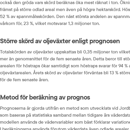
också den gröda vars skörd beräknas öka mest räknat i ton. Ökn
främst på större odlad areal men även på högre hektarskörd. Höst
52 % av spannmålsskörden. Den näst största andelen av spannmå
vårkorn för, 23 %, vilket motsvarar 1,3 miljoner ton.
Större skörd av oljeväxter enligt prognosen
Totalskörden av oljeväxter uppskattas bli 0,35 miljoner ton vilket
mer än genomsnittet för de fem senaste åren. Detta beror till stö
arealen för höstraps ökar samtidigt som höstraps svarar för 94 % 
oljeväxtarealen. Årets skörd av oljeväxter förväntas bli 13 % stör
för de fem senaste åren.
Metod för beräkning av prognos
Prognoserna är gjorda utifrån en metod som utvecklats vid Jord
som baseras på statistiska samband mellan tidigare års väderdata
modellen används de vädervariabler som bäst förklarar variatione
I beräkningarna används förutom väderdata även odlade arealer 