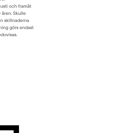
usti och framåt
 åren. Skulle
an skillnaderna
ning görs endast
edovisas.