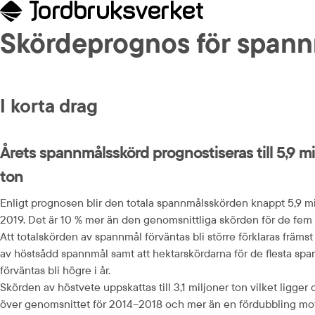
Skördeprognos för spann
I korta drag
Årets spannmålsskörd prognostiseras till 5,9 mi
ton
Enligt prognosen blir den totala spannmålsskörden knappt 5,9 mi
2019. Det är 10 % mer än den genomsnittliga skörden för de fem 
Att totalskörden av spannmål förväntas bli större förklaras främs
av höstsådd spannmål samt att hektarskördarna för de flesta sp
förväntas bli högre i år.
Skörden av höstvete uppskattas till 3,1 miljoner ton vilket ligge
över genomsnittet för 2014–2018 och mer än en fördubbling mot