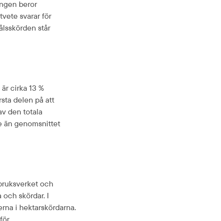
ingen beror
vete svarar för
lsskörden står
 är cirka 13 %
rsta delen på att
av den totala
re än genomsnittet
bruksverket och
 och skördar. I
rna i hektarskördarna.
för