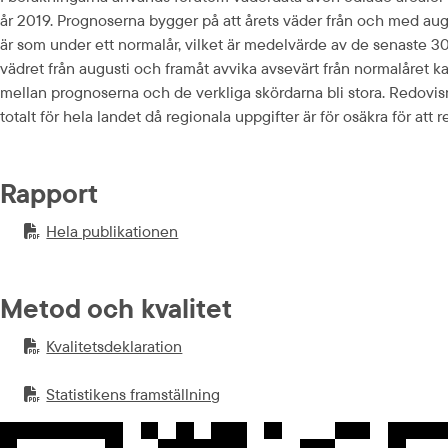
år 2019. Prognoserna bygger på att årets väder från och med aug
är som under ett normalår, vilket är medelvärde av de senaste 30
vädret från augusti och framåt avvika avsevärt från normalåret k
mellan prognoserna och de verkliga skördarna bli stora. Redovis
totalt för hela landet då regionala uppgifter är för osäkra för att r
Rapport
Hela publikationen
PDF-fil.
pdf, 916.7 kB.
Metod och kvalitet
Kvalitetsdeklaration
PDF-fil.
pdf, 413.8 kB.
Statistikens framställning
PDF-fil.
pdf, 931.1 kB.