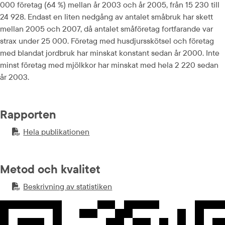
000 företag (64 %) mellan år 2003 och år 2005, från 15 230 till 
24 928. Endast en liten nedgång av antalet småbruk har skett 
mellan 2005 och 2007, då antalet småföretag fortfarande var 
strax under 25 000. Företag med husdjursskötsel och företag 
med blandat jordbruk har minskat konstant sedan år 2000. Inte 
minst företag med mjölkkor har minskat med hela 2 220 sedan 
år 2003.
Rapporten
Hela publikationen
PDF-fil.
pdf, 161.9 kB.
Metod och kvalitet
Beskrivning av statistiken
PDF-fil.
pdf, 103.5 kB.