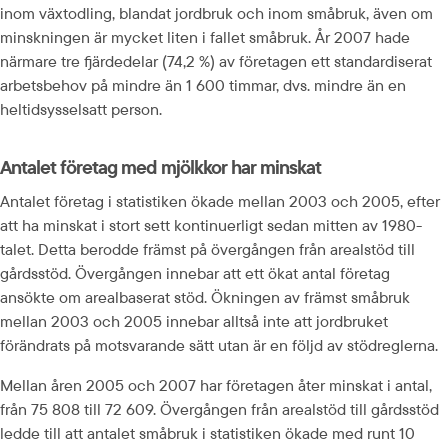
inom växtodling, blandat jordbruk och inom småbruk, även om 
minskningen är mycket liten i fallet småbruk. År 2007 hade 
närmare tre fjärdedelar (74,2 %) av företagen ett standardiserat 
arbetsbehov på mindre än 1 600 timmar, dvs. mindre än en 
heltidsysselsatt person.
Antalet företag med mjölkkor har minskat
Antalet företag i statistiken ökade mellan 2003 och 2005, efter 
att ha minskat i stort sett kontinuerligt sedan mitten av 1980-
talet. Detta berodde främst på övergången från arealstöd till 
gårdsstöd. Övergången innebar att ett ökat antal företag 
ansökte om arealbaserat stöd. Ökningen av främst småbruk 
mellan 2003 och 2005 innebar alltså inte att jordbruket 
förändrats på motsvarande sätt utan är en följd av stödreglerna.
Mellan åren 2005 och 2007 har företagen åter minskat i antal, 
från 75 808 till 72 609. Övergången från arealstöd till gårdsstöd 
ledde till att antalet småbruk i statistiken ökade med runt 10 