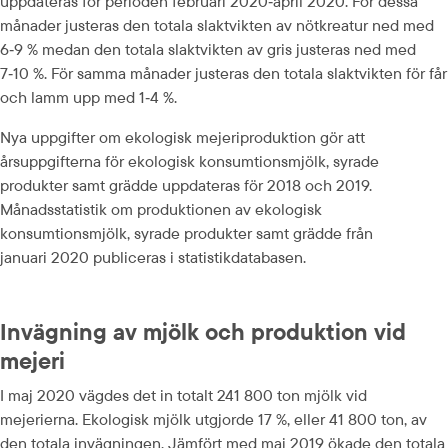
uppdateras för perioden februari 2020‑april 2020. För dessa 
månader justeras den totala slaktvikten av nötkreatur ned med 
6‑9 % medan den totala slaktvikten av gris justeras ned med 
7‑10 %. För samma månader justeras den totala slaktvikten för får 
och lamm upp med 1‑4 %.
Nya uppgifter om ekologisk mejeriproduktion gör att 
årsuppgifterna för ekologisk konsumtionsmjölk, syrade 
produkter samt grädde uppdateras för 2018 och 2019. 
Månadsstatistik om produktionen av ekologisk 
konsumtionsmjölk, syrade produkter samt grädde från 
januari 2020 publiceras i statistikdatabasen.
Invägning av mjölk och produktion vid 
mejeri
I maj 2020 vägdes det in totalt 241 800 ton mjölk vid 
mejerierna. Ekologisk mjölk utgjorde 17 %, eller 41 800 ton, av 
den totala invägningen. Jämfört med maj 2019 ökade den totala 