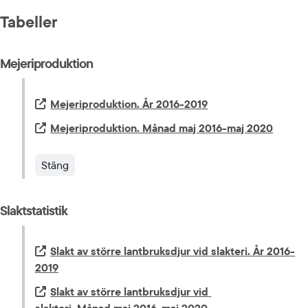
Tabeller
Mejeriproduktion
Extern länk.
Mejeriproduktion. År 2016-2019
Extern länk.
Mejeriproduktion. Månad maj 2016-maj 2020
Stäng
Slaktstatistik
Extern länk.
Slakt av större lantbruksdjur vid slakteri. År 2016-
2019
Extern länk.
Slakt av större lantbruksdjur vid 