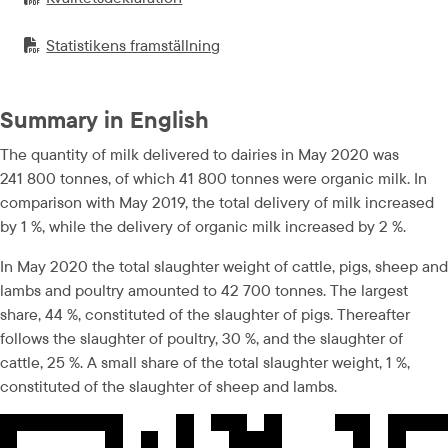
PDF-fil.
pdf, 280.8 kB.
Statistikens framställning
PDF-fil.
pdf, 120.9 kB.
Summary in English
The quantity of milk delivered to dairies in May 2020 was 
241 800 tonnes, of which 41 800 tonnes were organic milk. In 
comparison with May 2019, the total delivery of milk increased 
by 1 %, while the delivery of organic milk increased by 2 %.
In May 2020 the total slaughter weight of cattle, pigs, sheep and 
lambs and poultry amounted to 42 700 tonnes. The largest 
share, 44 %, constituted of the slaughter of pigs. Thereafter 
follows the slaughter of poultry, 30 %, and the slaughter of 
cattle, 25 %. A small share of the total slaughter weight, 1 %, 
constituted of the slaughter of sheep and lambs.