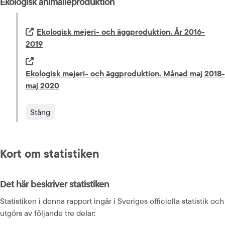
Ekologisk animalieproduktion
Extern länk.
Ekologisk mejeri- och äggproduktion. År 2016-
2019
Extern länk.
Ekologisk mejeri- och äggproduktion. Månad maj 2018-
maj 2020
Stäng
Kort om statistiken
Det här beskriver statistiken
Statistiken i denna rapport ingår i Sveriges officiella statistik och 
utgörs av följande tre delar: