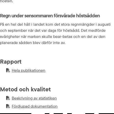
hösten.
Regn under sensommaren försvårade höstsådden
På en hel del håll i landet kom det stora regnmängder i augusti 
och september när det var dags för höstsådd. Det medförde 
svårigheter när marken skulle bear-betas och en del av den 
planerade sådden blev därför inte av.
Rapport
Hela publikationen
PDF-fil.
pdf, 165.7 kB.
Metod och kvalitet
Beskrivning av statistiken
PDF-fil.
pdf, 97.1 kB.
Fördjupad dokumentation
PDF-fil.
pdf, 695.3 kB.