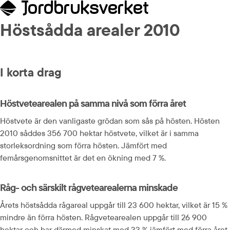
Höstsådda arealer 2010
I korta drag
Höstvetearealen på samma nivå som förra året
Höstvete är den vanligaste grödan som sås på hösten. Hösten 
2010 såddes 356 700 hektar höstvete, vilket är i samma 
storleksordning som förra hösten. Jämfört med 
femårsgenomsnittet är det en ökning med 7 %.
Råg- och särskilt rågvetearealerna minskade
Årets höstsådda rågareal uppgår till 23 600 hektar, vilket är 15 % 
mindre än förra hösten. Rågvetearealen uppgår till 26 900 
hektar och har därmed minskat med 33 % jämfört med förra året. 