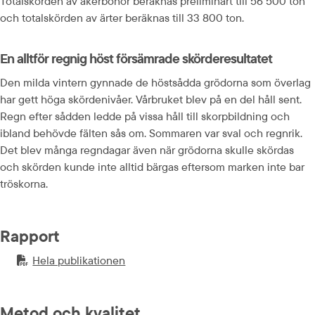
Totalskörden av åkerbönor beräknas preliminärt till 56 500 ton 
och totalskörden av ärter beräknas till 33 800 ton.
En alltför regnig höst försämrade skörderesultatet
Den milda vintern gynnade de höstsådda grödorna som överlag 
har gett höga skördenivåer. Vårbruket blev på en del håll sent. 
Regn efter sådden ledde på vissa håll till skorpbildning och 
ibland behövde fälten sås om. Sommaren var sval och regnrik. 
Det blev många regndagar även när grödorna skulle skördas 
och skörden kunde inte alltid bärgas eftersom marken inte bar 
tröskorna.
Rapport
Hela publikationen
PDF-fil.
pdf, 701.4 kB.
Metod och kvalitet