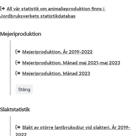
Extern länk som öppnas i nytt fönster eller ny flik.
All vår statistik om animalieproduktion finns i 
Jordbruksverkets statistikdatabas
Mejeriproduktion
Extern länk som öppnas i nytt fönster eller ny flik.
Mejeriproduktion. År 2019-2022
Extern länk som öppnas i nytt fönster eller ny flik.
Mejeriproduktion. Månad maj 2021-maj 2023
Extern länk som öppnas i nytt fönster eller ny flik.
Mejeriproduktion. Månad 2023
Stäng
Slaktstatistik
Extern länk som öppnas i nytt fönster eller ny flik.
Slakt av större lantbruksdjur vid slakteri. År 2019-
2022