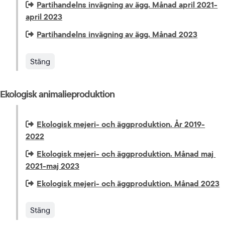
Extern länk som öppnas i nytt fönster eller ny flik.
Partihandelns invägning av ägg. Månad april 2021-
april 2023
Extern länk som öppnas i nytt fönster eller ny flik.
Partihandelns invägning av ägg. Månad 2023
Stäng
Ekologisk animalieproduktion
Extern länk som öppnas i nytt fönster eller ny flik.
Ekologisk mejeri- och äggproduktion. År 2019-
2022
Extern länk som öppnas i nytt fönster eller ny flik.
Ekologisk mejeri- och äggproduktion. Månad maj 
2021-maj 2023
Extern länk som öppnas i nytt fönster eller ny flik.
Ekologisk mejeri- och äggproduktion. Månad 2023
Stäng