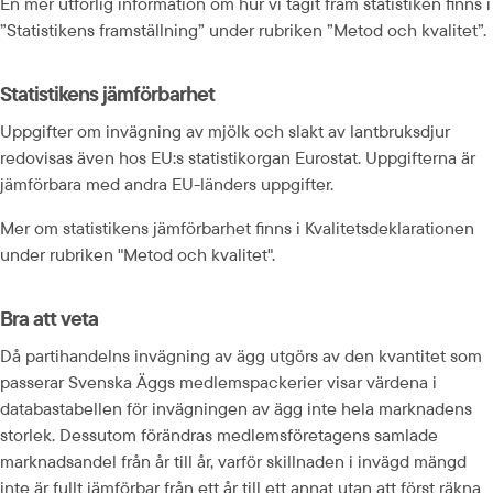
En mer utförlig information om hur vi tagit fram statistiken finns i 
”Statistikens framställning” under rubriken ”Metod och kvalitet”.
Statistikens jämförbarhet
Uppgifter om invägning av mjölk och slakt av lantbruksdjur 
redovisas även hos EU:s statistikorgan Eurostat. Uppgifterna är 
jämförbara med andra EU-länders uppgifter.
Mer om statistikens jämförbarhet finns i Kvalitetsdeklarationen 
under rubriken "Metod och kvalitet".
Bra att veta
Då partihandelns invägning av ägg utgörs av den kvantitet som 
passerar Svenska Äggs medlemspackerier visar värdena i 
databastabellen för invägningen av ägg inte hela marknadens 
storlek. Dessutom förändras medlemsföretagens samlade 
marknadsandel från år till år, varför skillnaden i invägd mängd 
inte är fullt jämförbar från ett år till ett annat utan att först räkna 