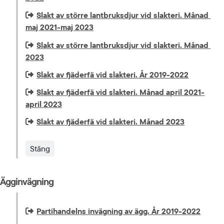
Extern länk som öppnas i nytt fönster eller ny flik.
Slakt av större lantbruksdjur vid slakteri. Månad 
maj 2021-maj 2023
Extern länk som öppnas i nytt fönster eller ny flik.
Slakt av större lantbruksdjur vid slakteri. Månad 
2023
Extern länk som öppnas i nytt fönster eller ny flik.
Slakt av fjäderfä vid slakteri. År 2019-2022
Extern länk som öppnas i nytt fönster eller ny flik.
Slakt av fjäderfä vid slakteri. Månad april 2021-
april 2023
Extern länk som öppnas i nytt fönster eller ny flik.
Slakt av fjäderfä vid slakteri. Månad 2023
Stäng
Ägginvägning
Extern länk som öppnas i nytt fönster eller ny flik.
Partihandelns invägning av ägg. År 2019-2022