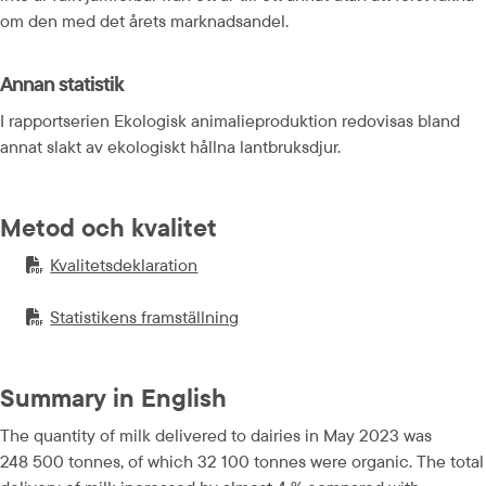
om den med det årets marknadsandel.
Annan statistik
I rapportserien Ekologisk animalieproduktion redovisas bland 
annat slakt av ekologiskt hållna lantbruksdjur.
Metod och kvalitet
Kvalitetsdeklaration
PDF-fil.
pdf, 230.8 kB.
Statistikens framställning
PDF-fil.
pdf, 194.5 kB.
Summary in English
The quantity of milk delivered to dairies in May 2023 was 
248 500 tonnes, of which 32 100 tonnes were organic. The total 