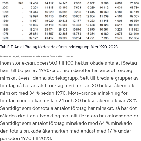
Tablå F. Antal företag fördelade efter storleksgrupp åker 1970-2023
1. Avser antal företag enligt ny avgränsning av Lantbruksregistret. Se avsnittet Kort om statistiken.
Inom storleksgruppen 50,1 till 100 hektar ökade antalet företag 
fram till början av 1990‑talet men därefter har antalet företag 
minskat även i denna storleksgrupp. Sett till bredare grupper av 
företag så har antalet företag med mer än 30 hektar åkermark 
minskat med 34 % sedan 1970. Motsvarande minskning för 
företag som brukar mellan 2,1 och 30 hektar åkermark var 73 %. 
Samtidigt som det totala antalet företag har minskat, så har det 
således skett en utveckling mot allt fler stora brukningsenheter. 
Samtidigt som antalet företag minskade med 64 % minskade 
den totala brukade åkermarken med endast med 17 % under 
perioden 1970 till 2023.