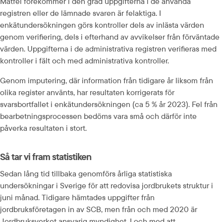
Mätfel förekommer i den grad uppgifterna i de använda 
registren eller de lämnade svaren är felaktiga. I 
enkätundersökningen görs kontroller dels av inlästa värden 
genom verifiering, dels i efterhand av avvikelser från förväntade 
värden. Uppgifterna i de administrativa registren verifieras med 
kontroller i fält och med administrativa kontroller.
Genom imputering, där information från tidigare år liksom från 
olika register använts, har resultaten korrigerats för 
svarsbortfallet i enkätundersökningen (ca 5 % år 2023). Fel från 
bearbetningsprocessen bedöms vara små och därför inte 
påverka resultaten i stort.
Så tar vi fram statistiken
Sedan lång tid tillbaka genomförs årliga statistiska 
undersökningar i Sverige för att redovisa jordbrukets struktur i 
juni månad. Tidigare hämtades uppgifter från 
jordbruksföretagen in av SCB, men från och med 2020 är 
Jordbruksverket ansvarig myndighet. I och med att 