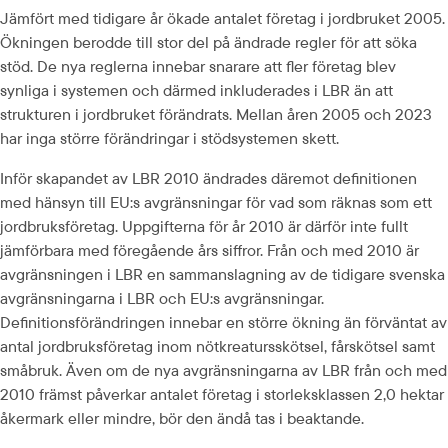
Jämfört med tidigare år ökade antalet företag i jordbruket 2005. 
Ökningen berodde till stor del på ändrade regler för att söka 
stöd. De nya reglerna innebar snarare att fler företag blev 
synliga i systemen och därmed inkluderades i LBR än att 
strukturen i jordbruket förändrats. Mellan åren 2005 och 2023 
har inga större förändringar i stödsystemen skett.
Inför skapandet av LBR 2010 ändrades däremot definitionen 
med hänsyn till EU:s avgränsningar för vad som räknas som ett 
jordbruksföretag. Uppgifterna för år 2010 är därför inte fullt 
jämförbara med föregående års siffror. Från och med 2010 är 
avgränsningen i LBR en sammanslagning av de tidigare svenska 
avgränsningarna i LBR och EU:s avgränsningar. 
Definitionsförändringen innebar en större ökning än förväntat av 
antal jordbruksföretag inom nötkreatursskötsel, fårskötsel samt 
småbruk. Även om de nya avgränsningarna av LBR från och med 
2010 främst påverkar antalet företag i storleksklassen 2,0 hektar 
åkermark eller mindre, bör den ändå tas i beaktande.