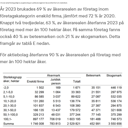
1. Avser antal företag enligt ny avgränsning av Lantbruksregistret. Se avsnittet Kort om statistiken.
År 2023 brukades 69 % av åkerarealen av företag inom 
företagskategorin enskild firma, jämfört med 72 % år 2020. 
Knappt två tredjedelar, 63 %, av åkerarealen återfanns 2023 på 
företag med mer än 100 hektar åker. På samma företag fanns 
också 40 % av betesmarken och 21 % av skogsmarken. Detta 
framgår av tablå E nedan.
För aktiebolag återfanns 90 % av åkerarealen på företag med 
mer än 100 hektar åker.