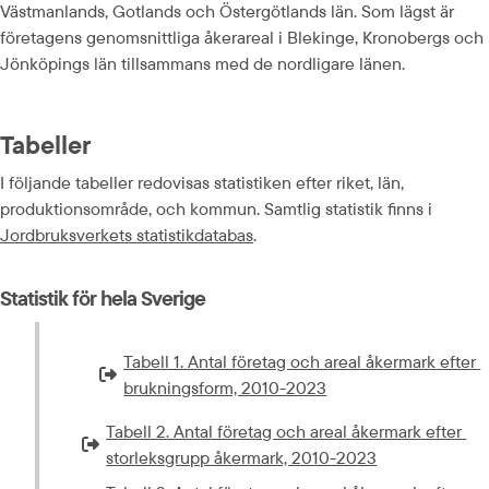
Västmanlands, Gotlands och Östergötlands län. Som lägst är 
företagens genomsnittliga åkerareal i Blekinge, Kronobergs och 
Jönköpings län tillsammans med de nordligare länen.
Tabeller
I följande tabeller redovisas statistiken efter riket, län, 
produktionsområde, och kommun. Samtlig statistik finns i 
Jordbruksverkets statistikdatabas
.
Statistik för hela Sverige
Tabell 1. Antal företag och areal åkermark efter 
Extern länk som öppnas i nytt fönster eller ny flik.
brukningsform, 2010-2023
Tabell 2. Antal företag och areal åkermark efter 
Extern länk som öppnas i nytt fönster eller ny flik.
storleksgrupp åkermark, 2010-2023