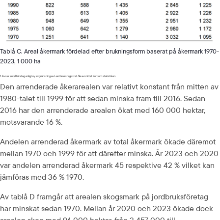
Tablå C. Areal åkermark fördelad efter brukningsform baserat på åkermark 1970-
2023, 1 000 ha
1. Avser antal företag enligt ny avgränsning av Lantbruksregistret. Se avsnittet Kort om statistiken.
Den arrenderade åkerarealen var relativt konstant från mitten av 
1980-talet till 1999 för att sedan minska fram till 2016. Sedan 
2016 har den arrenderade arealen ökat med 160 000 hektar, 
motsvarande 16 %.
Andelen arrenderad åkermark av total åkermark ökade däremot 
mellan 1970 och 1999 för att därefter minska. År 2023 och 2020 
var andelen arrenderad åkermark 45 respektive 42 % vilket kan 
jämföras med 36 % 1970.
Av tablå D framgår att arealen skogsmark på jordbruksföretag 
har minskat sedan 1970. Mellan år 2020 och 2023 ökade dock 
arealen skog med 94 000 hektar, från 3 457 000 till 