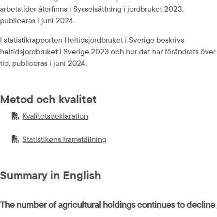
arbetstider återfinns i Sysselsättning i jordbruket 2023, 
publiceras i juni 2024.
I statistikrapporten Heltidsjordbruket i Sverige beskrivs 
heltidsjordbruket i Sverige 2023 och hur det har förändrats över 
tid, publiceras i juni 2024.
Metod och kvalitet
Kvalitetsdeklaration
PDF-fil.
pdf, 190.5 kB.
Statistikens framställning
PDF-fil.
pdf, 1.2 MB.
Summary in English
The number of agricultural holdings continues to decline