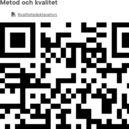
Metod och kvalitet
Kvalitetsdeklaration
PDF-fil.
pdf, 650.7 kB.