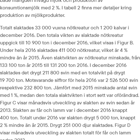
både mängden invägd mjölk och produktion av 
konsumtionsmjölk med 2 %. I tabell 2 finns mer detaljer kring 
produktion av mjölkprodukter.
Totalt slaktades 33 000 vuxna nötkreatur och 1 200 kalvar i 
december 2016. Den totala vikten av slaktade nötkreatur 
uppgick till 10 900 ton i december 2016, vilket visas i Figur B. 
Under hela 2016 slaktades 411 000 nötkreatur, vilket är 4 % 
mindre än år 2015. Även slaktvikten av nötkreatur minskade, från 
133 100 ton år 2015 till 131 200 ton 2016. I december 2016 
slaktades det drygt 211 800 svin med en totalvikt på drygt 
19 700 ton. Motsvarande siffror för hela 2016 var 2 526 500 svin 
respektive 232 800 ton. Jämfört med 2015 minskade antal svin 
med 1 %, medan den totala slaktvikten i stort sett var oförändrad. 
Figur C visar månadsvis utveckling av slakten av svin sedan år 
2013. Slakten av får och lamm var i december 2016 knappt 
400 ton. Totalt under 2016 var slakten drygt 5 000 ton, knappt 
2 % mindre än år 2015. Drygt 251 000 djur slaktades. Figur D 
visar månadsvis utveckling av slakten totalt för får och lamm 