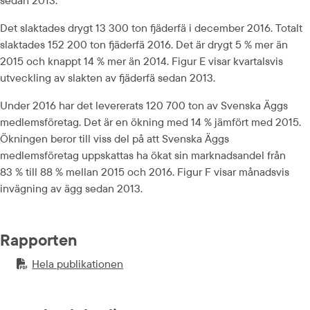
sedan 2013.
Det slaktades drygt 13 300 ton fjäderfä i december 2016. Totalt 
slaktades 152 200 ton fjäderfä 2016. Det är drygt 5 % mer än 
2015 och knappt 14 % mer än 2014. Figur E visar kvartalsvis 
utveckling av slakten av fjäderfä sedan 2013.
Under 2016 har det levererats 120 700 ton av Svenska Äggs 
medlemsföretag. Det är en ökning med 14 % jämfört med 2015. 
Ökningen beror till viss del på att Svenska Äggs 
medlemsföretag uppskattas ha ökat sin marknadsandel från 
83 % till 88 % mellan 2015 och 2016. Figur F visar månadsvis 
invägning av ägg sedan 2013.
Rapporten
Hela publikationen
PDF-fil.
pdf, 942.1 kB.