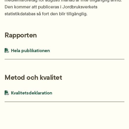
Den kommer att publiceras i Jordbruksverkets 
statistikdatabas så fort den blir tillgänglig.
Rapporten
PDF-fil.
pdf, 969 kB.
Hela publikationen
Metod och kvalitet
PDF-fil.
pdf, 708.6 kB.
Kvalitetsdeklaration