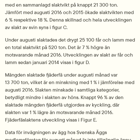
med en sammanlagd slaktvikt på knappt 21 300 ton. 
Jämfört med augusti 2016 och 2015 ökade slaktvikten med 
6 % respektive 18 %. Denna skillnad och hela utvecklingen 
av slakt av svin syns i figur C.
Under augusti slaktades det drygt 25 100 får och lamm med 
en total slaktvikt på 520 ton. Det är 7 % högre än 
motsvarande månad 2016. Utvecklingen av slakt av får och 
lamm sedan januari 2014 visas i figur D.
Mängden slaktade fjäderfä under augusti månad var 
13 700 ton, vilket är en minskning med 1 % i jämförelse med 
augusti 2016. Slakten minskade i samtliga kategorier, 
betydligt mindre i slakten av höns. Knappt 96 % av den 
slaktade mängden fjäderfä utgjordes av kyckling, där 
slakten var 1 % lägre än motsvarande månad 2016. 
Fjäderfäslaktens utveckling visas i Figur E.
Data för invägningen av ägg hos Svenska Äggs 
medlemsföretag för augusti månad är inte tillgänglig ännu. 