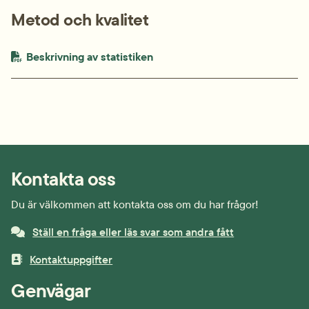
Metod och kvalitet
PDF-fil.
pdf, 104.4 kB.
Beskrivning av statistiken
Kontakta oss
Du är välkommen att kontakta oss om du har frågor!
Ställ en fråga eller läs svar som andra fått
Kontaktuppgifter
Genvägar