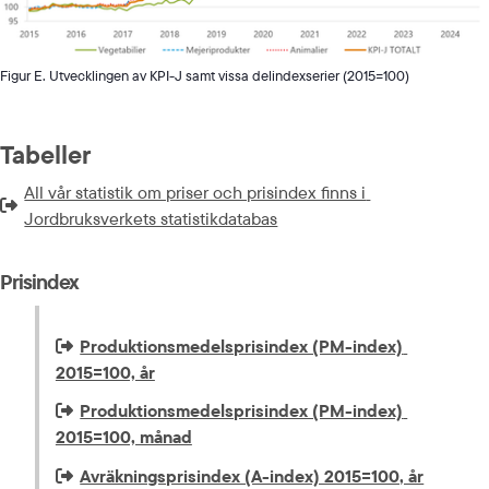
Figur E. Utvecklingen av KPI-J samt vissa delindexserier (2015=100)
Tabeller
All vår statistik om priser och prisindex finns i 
Extern länk som öppnas i nytt fönster eller ny flik.
Jordbruksverkets statistikdatabas
Prisindex
Extern länk som öppnas i nytt fönster eller ny flik.
Produktionsmedelsprisindex (PM-index) 
2015=100, år
Extern länk som öppnas i nytt fönster eller ny flik.
Produktionsmedelsprisindex (PM-index) 
2015=100, månad
Extern länk som öppnas i nytt fönster eller ny flik.
Avräkningsprisindex (A-index) 2015=100, år