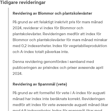
Tidigare revideringar
Revidering av Blommor och plantskoleväxter
På grund av ett felaktigt inskrivit pris för mars månad 
2024, reviderar vi index för Blommor och 
plantskoleväxter. Revideringen medför att index för 
Blommor och plantskoleväxter för mars månad minskar 
med 0,2 indexenheter. Index för vegetabilieproduktion 
och A-index totalt påverkas inte.
Denna revidering genomfördes i samband med 
publiceringen av prisindex och priser avseende april 
2024.
Revidering av Spannmål (vete)
På grund av ett formelfel för vete i A-index för augusti 
månad har index inte beräknats korrekt. Revideringen 
medför att index för vete avseende augusti månad ökar 
med 6,9 indexenheter. Index för spannmål ökar med 