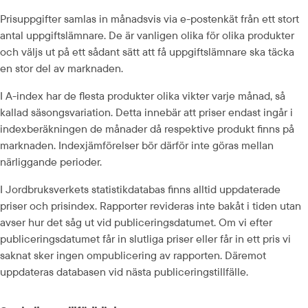
Prisuppgifter samlas in månadsvis via e-postenkät från ett stort 
antal uppgiftslämnare. De är vanligen olika för olika produkter 
och väljs ut på ett sådant sätt att få uppgiftslämnare ska täcka 
en stor del av marknaden.
I A-index har de flesta produkter olika vikter varje månad, så 
kallad säsongsvariation. Detta innebär att priser endast ingår i 
indexberäkningen de månader då respektive produkt finns på 
marknaden. Indexjämförelser bör därför inte göras mellan 
närliggande perioder.
I Jordbruksverkets statistikdatabas finns alltid uppdaterade 
priser och prisindex. Rapporter revideras inte bakåt i tiden utan 
avser hur det såg ut vid publiceringsdatumet. Om vi efter 
publiceringsdatumet får in slutliga priser eller får in ett pris vi 
saknat sker ingen ompublicering av rapporten. Däremot 
uppdateras databasen vid nästa publiceringstillfälle.