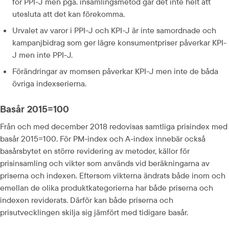
för PPI-J men pga. insamlingsmetod går det inte helt att 
utesluta att det kan förekomma.
Urvalet av varor i PPI-J och KPI-J är inte samordnade och 
kampanjbidrag som ger lägre konsumentpriser påverkar KPI-
J men inte PPI-J.
Förändringar av momsen påverkar KPI-J men inte de båda 
övriga indexserierna.
Basår 2015=100
Från och med december 2018 redovisas samtliga prisindex med 
basår 2015=100. För PM-index och A-index innebär också 
basårsbytet en större revidering av metoder, källor för 
prisinsamling och vikter som används vid beräkningarna av 
priserna och indexen. Eftersom vikterna ändrats både inom och 
emellan de olika produktkategorierna har både priserna och 
indexen reviderats. Därför kan både priserna och 
prisutvecklingen skilja sig jämfört med tidigare basår.