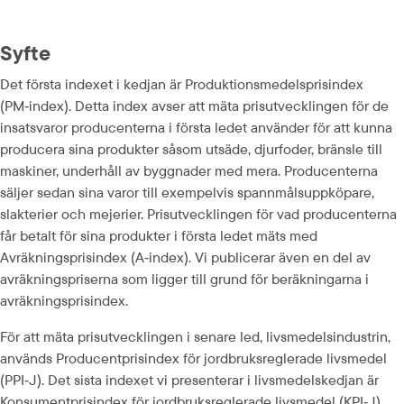
Syfte
Det första indexet i kedjan är Produktionsmedelsprisindex 
(PM‑index). Detta index avser att mäta prisutvecklingen för de 
insatsvaror producenterna i första ledet använder för att kunna 
producera sina produkter såsom utsäde, djurfoder, bränsle till 
maskiner, underhåll av byggnader med mera. Producenterna 
säljer sedan sina varor till exempelvis spannmålsuppköpare, 
slakterier och mejerier. Prisutvecklingen för vad producenterna 
får betalt för sina produkter i första ledet mäts med 
Avräkningsprisindex (A‑index). Vi publicerar även en del av 
avräkningspriserna som ligger till grund för beräkningarna i 
avräkningsprisindex.
För att mäta prisutvecklingen i senare led, livsmedelsindustrin, 
används Producentprisindex för jordbruksreglerade livsmedel 
(PPI‑J). Det sista indexet vi presenterar i livsmedelskedjan är 
Konsumentprisindex för jordbruksreglerade livsmedel (KPI‑J). 