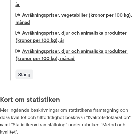
år
Extern länk som öppnas i nytt fönster eller ny flik.
Avräkningspriser, vegetabilier (kronor per 100 kg), 
månad
Extern länk som öppnas i nytt fönster eller ny flik.
Avräkningspriser, djur och animaliska produkter 
(kronor per 100 kg), år
Extern länk som öppnas i nytt fönster eller ny flik.
Avräkningspriser, djur och animaliska produkter 
(kronor per 100 kg), månad
Stäng
Kort om statistiken
Mer ingående beskrivningar om statistikens framtagning och 
dess kvalitet och tillförlitlighet beskrivs i "Kvalitetsdeklaration" 
samt "Statistikens framställning" under rubriken "Metod och 
kvalitet”.