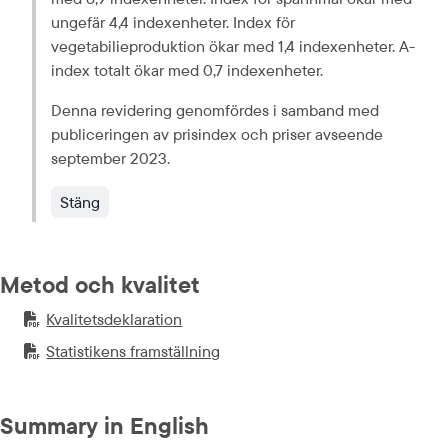
ungefär 4,4 indexenheter. Index för 
vegetabilieproduktion ökar med 1,4 indexenheter. A-
index totalt ökar med 0,7 indexenheter.
Denna revidering genomfördes i samband med 
publiceringen av prisindex och priser avseende 
september 2023.
Stäng
Metod och kvalitet
Kvalitetsdeklaration
PDF-fil.
pdf, 264.5 kB.
Statistikens framställning
PDF-fil.
pdf, 147.2 kB.
Summary in English