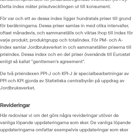
Detta index mäter prisutvecklingen ut till konsument.
För var och ett av dessa index ligger hundratals priser till grund 
för beräkningarna. Dessa priser samlas in med olika intervaller, 
oftast månadsvis, och sammanställs och viktas ihop till index för 
varje produkt, produktgrupp och totalindex. För PM- och A-
index samlar Jordbruksverket in och sammanställer priserna till 
prisindex. Dessa index och en del priser översänds till Eurostat 
enligt så kallat ”gentlemen’s agreement”.
De två prisindexen PPI‑J och KPI‑J är specialbearbetningar av 
PPI och KPI gjorda av Statistiska centralbyrån på uppdrag av 
Jordbruksverket.
Revideringar
Här redovisar vi om det görs några revideringar utöver de 
vanliga löpande uppdateringarna som sker. De vanliga löpande 
uppdateringarna omfattar exempelvis uppdateringar som sker 