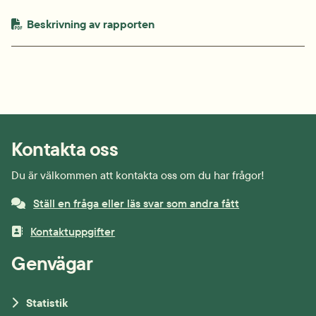
PDF-fil.
pdf, 49.9 kB.
Beskrivning av rapporten
Kontakta oss
Du är välkommen att kontakta oss om du har frågor!
Ställ en fråga eller läs svar som andra fått
Kontaktuppgifter
Genvägar
Statistik