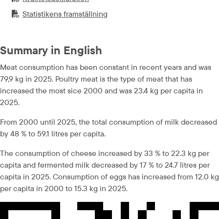
PDF-fil.
pdf, 319.2 kB.
Statistikens framställning
PDF-fil.
pdf, 260 kB.
Summary in English
Meat consumption has been constant in recent years and was 
79,9 kg in 2025. Poultry meat is the type of meat that has 
increased the most sice 2000 and was 23.4 kg per capita in 
2025.
From 2000 until 2025, the total consumption of milk decreased 
by 48 % to 59.1 litres per capita.
The consumption of cheese increased by 33 % to 22.3 kg per 
capita and fermented milk decreased by 17 % to 24.7 litres per 
capita in 2025. Consumption of eggs has increased from 12.0 kg 
per capita in 2000 to 15.3 kg in 2025.