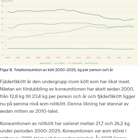
Figur B. Totalkonsumtion av kött 2000–2025, kg per person och år
Fjäderfäkött är den undergrupp inom kött som har ökat mest. 
Nästan en fördubbling av konsumtionen har skett sedan 2000, 
från 12,8 kg till 23,4 kg per person och år och fjäderfäkött ligger 
nu på samma nivå som nötkött. Denna ökning har stannat av 
sedan mitten av 2010-talet.
Konsumtionen av nötkött har varierat mellan 21,7 och 26,2 kg 
under perioden 2000–2025. Konsumtionen var som störst i 
mitten av 2010-talet och har sedan minskat. År 2025 ligger 