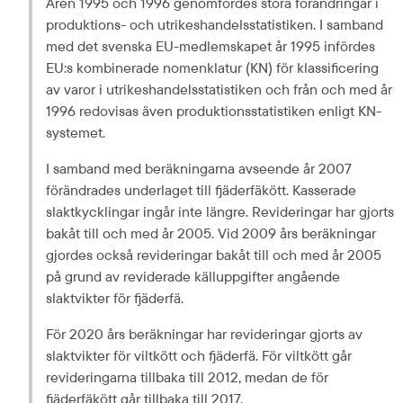
Åren 1995 och 1996 genomfördes stora förändringar i 
produktions- och utrikeshandelsstatistiken. I samband 
med det svenska EU-medlemskapet år 1995 infördes 
EU:s kombinerade nomenklatur (KN) för klassificering 
av varor i utrikeshandelsstatistiken och från och med år 
1996 redovisas även produktionsstatistiken enligt KN-
systemet.
I samband med beräkningarna avseende år 2007 
förändrades underlaget till fjäderfäkött. Kasserade 
slaktkycklingar ingår inte längre. Revideringar har gjorts 
bakåt till och med år 2005. Vid 2009 års beräkningar 
gjordes också revideringar bakåt till och med år 2005 
på grund av reviderade källuppgifter angående 
slaktvikter för fjäderfä.
För 2020 års beräkningar har revideringar gjorts av 
slaktvikter för viltkött och fjäderfä. För viltkött går 
revideringarna tillbaka till 2012, medan de för 
fjäderfäkött går tillbaka till 2017.