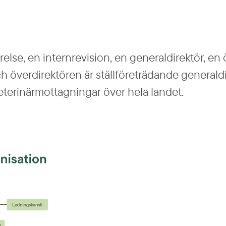
lse, en internrevision, en generaldirektör, en ö
 överdirektören är ställföreträdande general­di
eterinärmottagningar över hela landet.
Förstora bilden