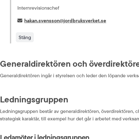
Internrevisionschef
E-post:
hakan.svensson@jordbruksverket.se
Stäng
Generaldirektören och överdirektör
Generaldirektören ingår i styrelsen och leder den löpande verksa
Ledningsgruppen
Ledningsgruppen består av general­direktören, över­direktören, 
strategisk karaktär, till exempel hur det går i arbetet med verk
Ledamöter i ledningsgruppen