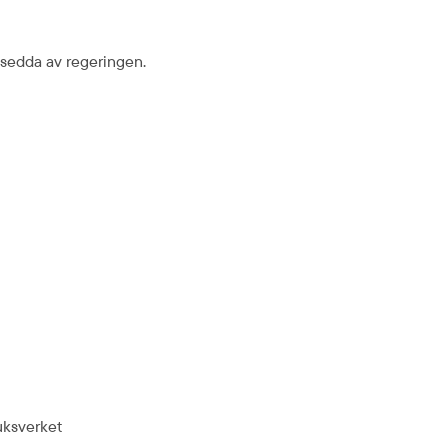
tsedda av regeringen.
uksverket