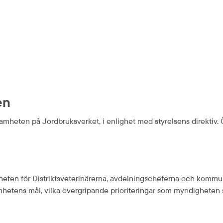
en
mheten på Jordbruksverket, i enlighet med styrelsens direktiv. Öv
chefen för Distriktsveterinärerna, avdelningscheferna och kommun
samhetens mål, vilka övergripande prioriteringar som myndigheten 