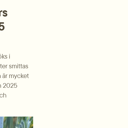
s 
5
s i 
er smittas 
 är mycket 
n 2025 
ch 