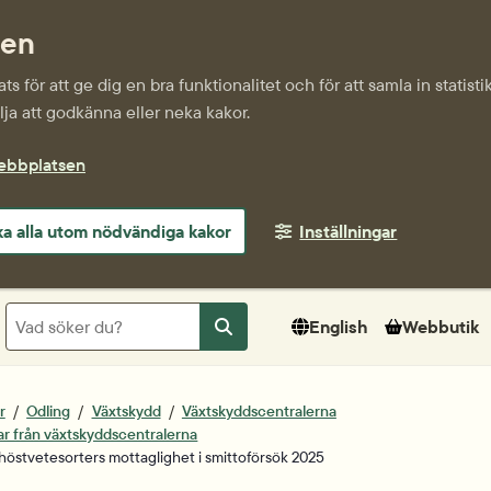
sen
s för att ge dig en bra funktionalitet och för att samla in statis
ja att godkänna eller neka kakor.
webbplatsen
a alla utom nödvändiga kakor
Inställningar
Sök
English
Webbutik
Sök
r
Odling
Växtskydd
Växtskyddscentralerna
ar från växtskyddscentralerna
 höstvete­sorters mottaglighet i smittoförsök 2025