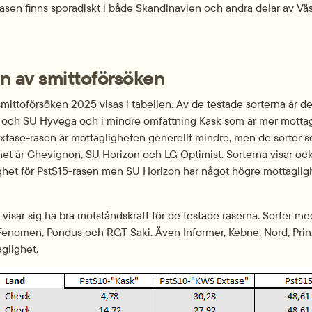
asen finns sporadiskt i både Skandinavien och andra delar av Vä
n av smittoförsöken
mittoförsöken 2025 visas i tabellen. Av de testade sorterna är det
 och SU Hyvega och i mindre omfattning Kask som är mer mottagl
xtase-rasen är mottagligheten generellt mindre, men de sorter so
et är Chevignon, SU Horizon och LG Optimist. Sorterna visar ocks
het för PstS15-rasen men SU Horizon har något högre mottaglig
 visar sig ha bra motståndskraft för de testade raserna. Sorter med
Fenomen, Pondus och RGT Saki. Även Informer, Kebne, Nord, Prin
glighet.