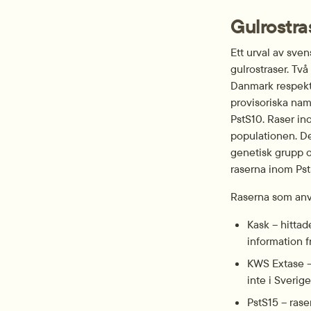
Gulrostra
Ett urval av sven
gulrostraser. Tv
Danmark respekt
provisoriska nam
PstS10. Raser i
populationen. D
genetisk grupp oc
raserna inom Ps
Raserna som anvä
Kask – hitta
information 
KWS Extase –
inte i Sverige
PstS15 – rase