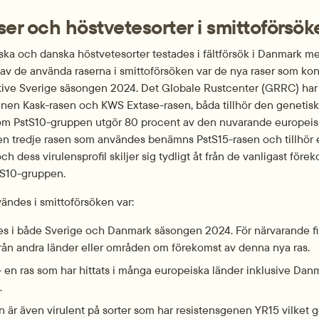
ser och höstvete­sorter i smittoförsök
ska och danska höstvete­sorter testades i fältförsök i Danmark med
å av de använda raserna i smittoförsöken var de nya raser som kons
ive Sverige säsongen 2024. 
Det Globale Rustcenter
 (GRRC) har 
nen Kask-rasen och KWS Extase-rasen, båda tillhör den genetisk
nom PstS10-gruppen utgör 80 procent av den nuvarande europeisk
en tredje rasen som användes benämns PstS15-rasen och tillhör 
h dess virulensprofil skiljer sig tydligt åt från de vanligast för
tS10-gruppen.
ndes i smittoförsöken var:
des i både Sverige och Danmark säsongen 2024. För närvarande fi
från andra länder eller områden om förekomst av denna nya ras.
 en ras som har hittats i många europeiska länder inklusive Dan
.
n är även virulent på sorter som har resistensgenen YR15 vilket g