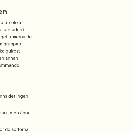
en
 tre olika 
taterades i 
gett raserna de 
a gruppen 
a gulrost­
en annan 
ekommande 
nns det ingen 
mark, men ännu 
ör de sorterna 