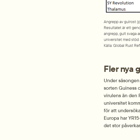
Angrepp av gulrost (p
Resultatet är ett gen
angrepp, gult svaga a
universitet med stöd 
Källa: Global Rust Re
Fler nya 
Under säsongen 2
sorten Guiness o
virulens än den 
universitet komme
för att undersöka
Europa har YR15-
det stor påverka