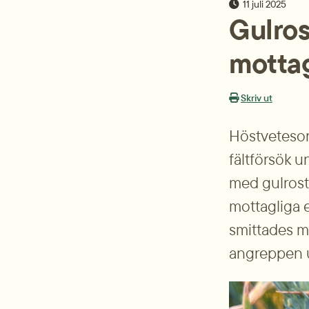
publiceringsda
11 juli 2025
Gulros
mottag
Skriv ut
Höstvete­sor
fältförsök u
med gulrost.
mottagliga e
smittades me
angreppen u