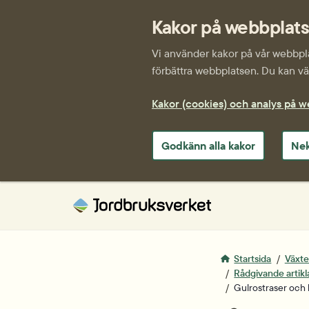
Kakor på webbplat
Vi använder kakor på vår webbplat
förbättra webbplatsen. Du kan väl
Kakor (cookies) och analys på 
Godkänn alla kakor
Nek
Startsida
Växte
Rådgivande artikl
Gulrost­raser och