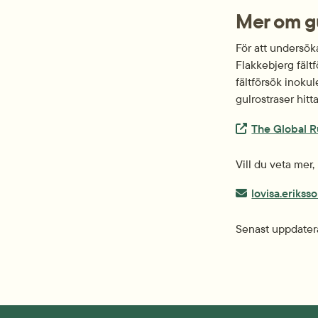
Mer om gu
För att undersök
Flakkebjerg fältf
fältförsök inokul
gulrostraser hitta
Extern länk.
The Global R
Vill du veta mer,
E-post:
lovisa.eriks
Senast uppdater