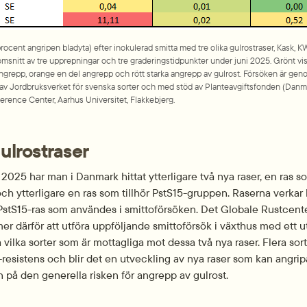
rocent angripen bladyta) efter inokulerad smitta med tre olika gulrostraser, Kask, K
omsnitt av tre upprepningar och tre graderingstidpunkter under juni 2025. Grönt vi
ngrepp, orange en del angrepp och rött starka angrepp av gulrost. Försöken är gen
av Jordbruksverket för svenska sorter och med stöd av Planteavgiftsfonden (Danmar
ference Center, Aarhus Universitet, Flakkebjerg.
gulrostraser
025 har man i Danmark hittat ytterligare två nya raser, en ras som
ch ytterligare en ras som tillhör PstS15-gruppen. Raserna verkar 
PstS15-ras som användes i smittoförsöken. 
Det Globale Rustcente
r därför att utföra uppföljande smittoförsök i växthus med ett utv
 vilka sorter som är mottagliga mot dessa två nya raser. Flera sort
resistens och blir det en utveckling av nya raser som kan angripa
n på den generella risken för angrepp av gulrost.