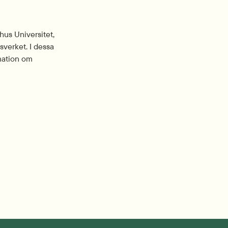
us Universitet, 
verket. I dessa 
mation om 