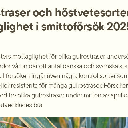
tum
t­raser och höstvete­sorter
lighet i smittoförsök 202
ters mottaglighet för olika gulrostraser undersök
nder våren där ett antal danska och svenska sort
 I försöken ingår även några kontrollsorter som
ller resistenta för många gulrostraser. Försöke
d tre olika gulrostraser under mitten av april o
tvecklades bra.