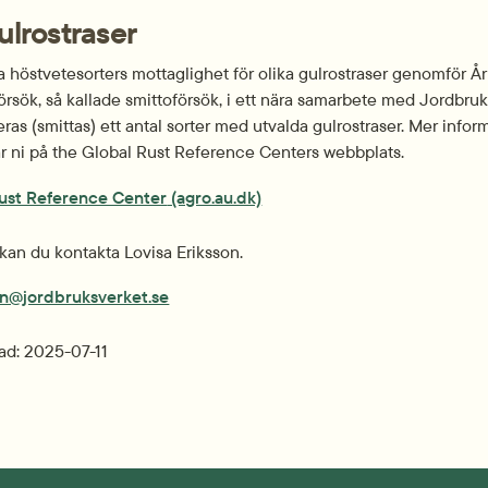
lrostraser
a höstvetesorters mottaglighet för olika gulrostraser genomför Årh
örsök, så kallade smittoförsök, i ett nära samarbete med Jordbruks
eras (smittas) ett antal sorter med utvalda gulrostraser. Mer infor
r ni på the 
Global Rust Reference Centers
 webbplats.
ust Reference Center
 (agro.au.dk)
 kan du kontakta Lovisa Eriksson.
son@jordbruksverket.se
ad: 
2025-07-11