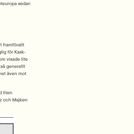
steuropa sedan 
 framförallt 
ig för Kask-
m visade lite 
å generellt 
het även mot 
 liten 
z och Majken 