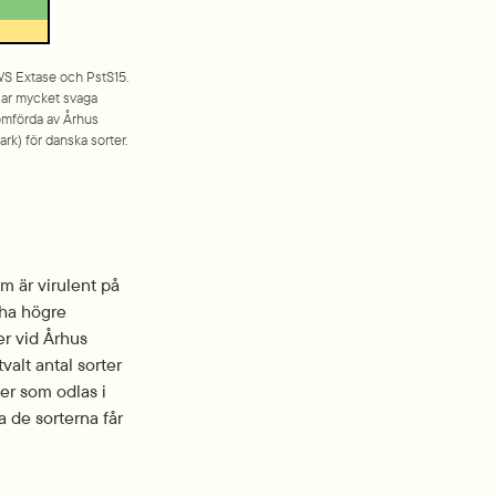
WS Extase och PstS15. 
sar mycket svaga 
omförda av Århus 
k) för danska sorter. 
 är virulent på 
ha högre 
r vid 
Århus 
alt antal sorter 
er som odlas i 
 de sorterna får 