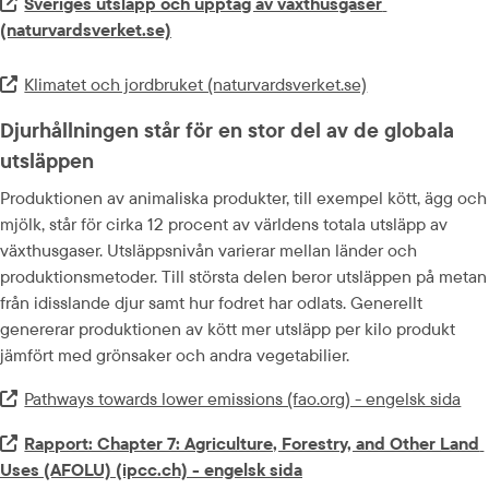
Extern länk.
Sveriges utsläpp och upptag av växthusgaser 
(naturvardsverket.se)
Klimatet och jordbruket (naturvardsverket.se)
Extern länk.
Djurhållningen står för en stor del av de globala 
utsläppen
Produktionen av animaliska produkter, till exempel kött, ägg och 
mjölk, står för cirka 12 procent av världens totala utsläpp av 
växthusgaser. Utsläppsnivån varierar mellan länder och 
produktionsmetoder. Till största delen beror utsläppen på metan 
från idisslande djur samt hur fodret har odlats. Generellt 
genererar produktionen av kött mer utsläpp per kilo produkt 
jämfört med grönsaker och andra vegetabilier.
Pathways towards lower emissions (fao.org) - engelsk sida
Extern länk.
Extern länk.
Rapport: Chapter 7: Agriculture, Forestry, and Other Land 
Uses (AFOLU) (ipcc.ch) - engelsk sida