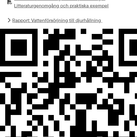
PDF-fil.
pdf, 420.5 kB.
Litteraturgenomgång och praktiska exempel
Rapport: Vattenförsörjning till djurhållning 