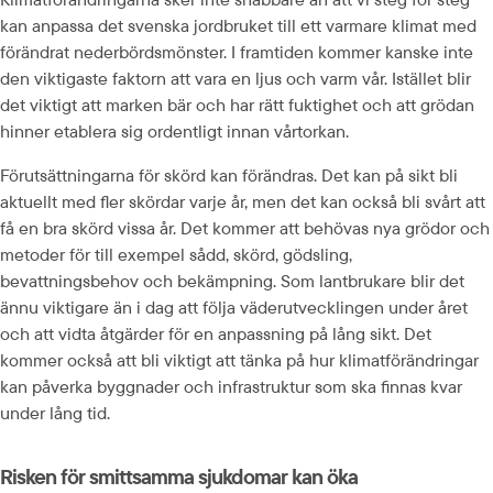
kan anpassa det svenska jordbruket till ett varmare klimat med 
förändrat nederbördsmönster. I framtiden kommer kanske inte 
den viktigaste faktorn att vara en ljus och varm vår. Istället blir 
det viktigt att marken bär och har rätt fuktighet och att grödan 
hinner etablera sig ordentligt innan vårtorkan.
Förutsättningarna för skörd kan förändras. Det kan på sikt bli 
aktuellt med fler skördar varje år, men det kan också bli svårt att 
få en bra skörd vissa år. Det kommer att behövas nya grödor och 
metoder för till exempel sådd, skörd, gödsling, 
bevattningsbehov och bekämpning. Som lantbrukare blir det 
ännu viktigare än i dag att följa väderutvecklingen under året 
och att vidta åtgärder för en anpassning på lång sikt. Det 
kommer också att bli viktigt att tänka på hur klimatförändringar 
kan påverka byggnader och infrastruktur som ska finnas kvar 
under lång tid.
Risken för smittsamma sjukdomar kan öka