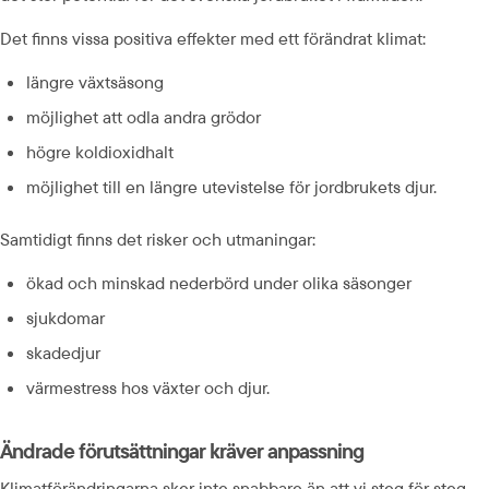
Det finns vissa positiva effekter med ett förändrat klimat:
längre växtsäsong
möjlighet att odla andra grödor
högre koldioxidhalt
möjlighet till en längre utevistelse för jordbrukets djur.
Samtidigt finns det risker och utmaningar:
ökad och minskad nederbörd under olika säsonger
sjukdomar
skadedjur
värmestress hos växter och djur.
Ändrade förutsättningar kräver anpassning
Klimatförändringarna sker inte snabbare än att vi steg för steg 