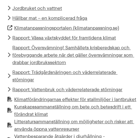
Jordbruket och vattnet
Hållbar mat – en komplicerad fråga
Klimatanpassningsportalen (klimatanpassning.se)
Extern länk.
Rapport: Vässa växtskyddet för framtidens klimat
Rapport: Översvämning! Samhällets krisberedskap och 
förebyggande arbete när det gäller översvämningar som 
drabbar jordbrukssektorn
Rapport: Trädgårdsnäringen och väderrelaterade 
störningar
Rapport: Vattenbruk och väderrelaterade störningar
Klimatförändringarnas effekter för stallmiljöer i lantbruket
PDF-fil.
pdf, 2.9 MB.
Kunskapssammanställning om bete och betesdrift i ett 
PDF-fil.
pdf, 181.2 kB.
förändrat klimat
Litteratursammanställning om möjligheter och risker att 
PDF-fil.
pdf, 193.6 kB.
använda öppna vattenresurser
Vattenbesparande åtgärder i djurhållning - 