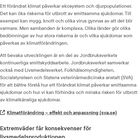
Ett förändrat klimat påverkar ekosystem och djurpopulationer. 
Det kan öka riskerna för utbrott av smittsamma sjukdomar. Till 
exempel kan mygg, knott och olika virus gynnas av att det blir 
varmare. Men sambanden är komplexa. Olika länder gör olika 
bedömningar av hur stora riskerna är och vilka sjukdomar som 
påverkas av klimatförändringen.
Att bevaka utvecklingen är en del av Jordbruksverkets 
kontinuerliga smittskyddsarbete. Jordbruksverket samverkar 
också med Livsmedelsverket, Folkhälsomyndigheten, 
Socialstyrelsen och Statens veterinärmedicinska anstalt (SVA) 
för att bättre förstå hur ett förändrat klimat påverkar smittsamma 
sjukdomar och hur vi kan förhindra och minska risken för utbrott 
av klimatkänsliga sjukdomar.
Extern länk.
Klimatförändring – effekt och anpassning (sva.se)
Extremväder får konsekvenser för 
livsmedelsproduktionen