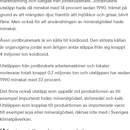
matsmältning och lustgas från jordbruksmark. Jordbrukets 
utsläpp hade då minskat med 14 procent sedan 1990, främst på 
grund av att mängden djur, framför allt mjölkkor och grisar, blivit 
färre. Men också för att användningen av mineralgödsel hade 
minskat.
Även jordbruksmark är en källa till koldioxid. Den största källan 
är organogena jordar som årligen antas släppa ifrån sig knappt 
4 miljoner ton koldioxid.
Utsläppen från jordbrukets arbetsmaskiner och lokaler 
motsvarar totalt knappt 0,7 miljoner ton och utsläppen har sedan 
1990 minskat med 33 procent.
Det finns också utsläpp som uppstår vid produktionen av till 
exempel importerat foder, mineralgödsel, strömedel och kalk. 
Utsläppen som kopplas till produktionen av importerade varor, 
till exempel soja eller mineralgödsel, räknas inte med i Sveriges 
klimatpåverkan.