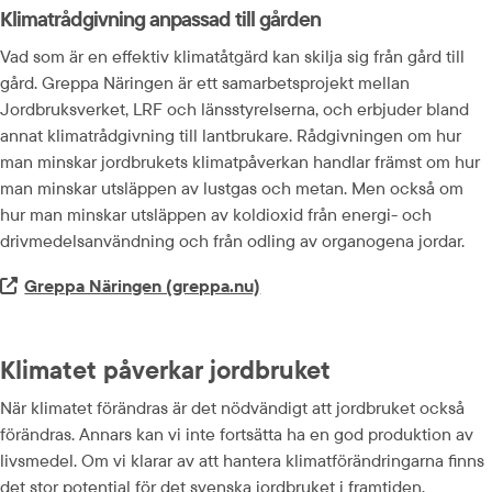
Klimatrådgivning anpassad till gården
Vad som är en effektiv klimatåtgärd kan skilja sig från gård till 
gård. Greppa Näringen är ett samarbetsprojekt mellan 
Jordbruksverket, LRF och länsstyrelserna, och erbjuder bland 
annat klimatrådgivning till lantbrukare. Rådgivningen om hur 
man minskar jordbrukets klimatpåverkan handlar främst om hur 
man minskar utsläppen av lustgas och metan. Men också om 
hur man minskar utsläppen av koldioxid från energi- och 
drivmedelsanvändning och från odling av organogena jordar.
Extern länk.
Greppa Näringen (greppa.nu)
Klimatet påverkar jordbruket
När klimatet förändras är det nödvändigt att jordbruket också 
förändras. Annars kan vi inte fortsätta ha en god produktion av 
livsmedel. Om vi klarar av att hantera klimatförändringarna finns 
det stor potential för det svenska jordbruket i framtiden.