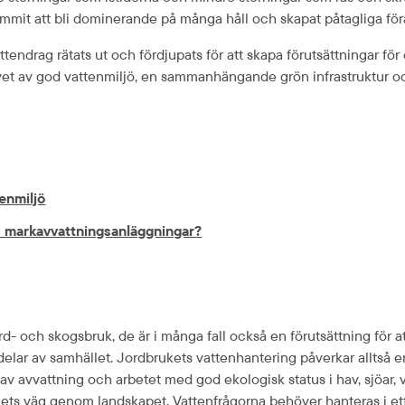
it att bli dominerande på många håll och skapat påtagliga för
ttendrag rätats ut och fördjupats för att skapa förutsättningar fö
vet av god vattenmiljö, en sammanhängande grön infrastruktur oc
enmiljö
 markavvattnings­anläggningar?
rd- och skogsbruk, de är i många fall också en förutsättning för 
delar av samhället. Jordbrukets vattenhantering påverkar alltså 
av avvattning och arbetet med god ekologisk status i hav, sjöar,
nets väg genom landskapet. Vattenfrågorna behöver hanteras i ett