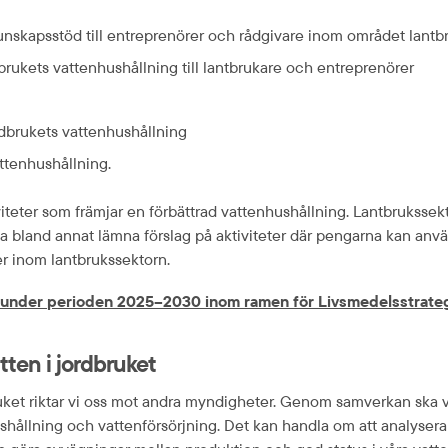
ll kunskapsstöd till entreprenörer och rådgivare inom området lant
rukets vattenhushållning till lantbrukare och entreprenörer
ordbrukets vattenhushållning
ttenhushållning.
iteter som främjar en förbättrad vattenhushållning. Lantbrukssekto
land annat lämna förslag på aktiviteter där pengarna kan använd
r inom lantbrukssektorn.
r under perioden 2025–2030 inom ramen för Livsmedelsstrateg
ten i jordbruket
ket riktar vi oss mot andra myndigheter. Genom samverkan ska vi
lning och vattenförsörjning. Det kan handla om att analysera jo