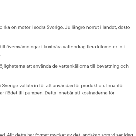
irka en meter i södra Sverige. Ju längre norrut i landet, desto 
ill översvämningar i kustnära vattendrag flera kilometer in i 
.
jligheterna att använda de vattenkällorna till bevattning och 
Sverige vallats in för att användas för produktion. Innanför 
 flödet till pumpen. Detta innebär att kostnaderna för 
. Allt detta har format mycket av det landskap som vi ser idag. 