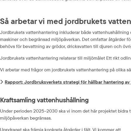
Så arbetar vi med jordbrukets vatte
Jordbrukets vattenhantering inkluderar både vattenhushållning oc
maskiner och begränsad miljöpåverkan. Det omfattar åtgärder för 
behövs för bevattning av grödor, dricksvatten till djuren och öv
Jordbrukets vattenhantering relaterar till miljömålet Ett rikt od
Vi arbetar med frågor om jordbrukets vattenhantering på olika 
Rapport: Jordbruksverkets strategi för hållbar hantering av 
Kraftsamling vattenhushållning
Under perioden 2025–2030 ska vi inom det här projektet bidra til
miljöpåverkan begränsas.
Uppdraget ska främja konkreta åtgärder i fält. Vi kommer att