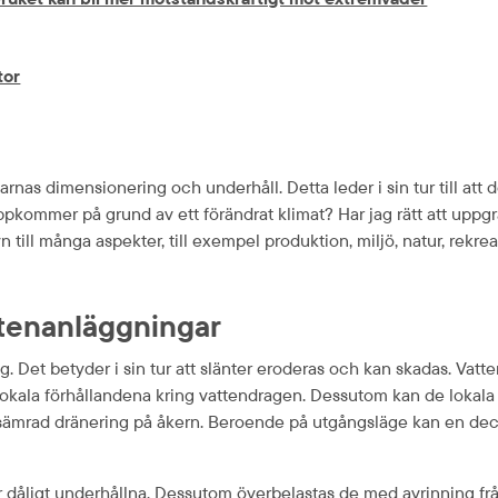
tor
nas dimensionering och underhåll. Detta leder i sin tur till att d
pkommer på grund av ett förändrat klimat? Har jag rätt att uppgr
till många aspekter, till exempel produktion, miljö, natur, rekreat
ttenanläggningar
 Det betyder i sin tur att slänter eroderas och kan skadas. Vatte
lokala förhållandena kring vattendragen. Dessutom kan de lokala 
 försämrad dränering på åkern. Beroende på utgångsläge kan en dec
r dåligt underhållna. Dessutom överbelastas de med avrinning frå