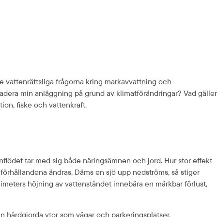
e vattenrättsliga frågorna kring markavvattning och 
adera min anläggning på grund av klimatförändringar? Vad gäller 
ion, fiske och vattenkraft.
nflödet tar med sig både näringsämnen och jord. Hur stor effekt 
förhållandena ändras. Däms en sjö upp nedströms, så stiger 
imeters höjning av vattenståndet innebära en märkbar förlust, 
n hårdgjorda ytor som vägar och parkeringsplatser. 