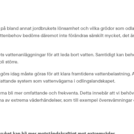
å bland annat jordbrukets lönsamhet och vilka grödor som odlas. 
attenbehov bedöms däremot inte förändras särskilt mycket, det ä
ts vattenanläggningar för att leda bort vatten. Samtidigt kan beh
i större.
rs idag måste göras för att klara framtidens vattenbelastning. A
mfattande system som vattenvägarna i odlingslandskapet.
erna bli mer omfattande och frekventa. Detta innebär att vi beh
rna av extrema väderhändelser, som till exempel översvämningar o
dbruket kan bli mer motståndskraftigt mot extremväder