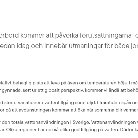
erbörd kommer att påverka förutsättningarna fö
edan idag och innebär utmaningar för både jor
lativt behaglig plats att leva på även om temperaturen höjs. I må
r gynnade, sett ur ett globalt perspektiv, kommer vi ändå att beh
 större variationer i vattentillgång som följd. I framtiden spås n
or på att avdunstningen kommer att öka när somrarna blir varmar
 den totala vattenanvändningen i Sverige. Vattenanvändningen v
r. Olika regioner har också olika god tillgång på vatten. Därför