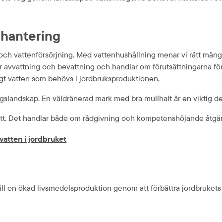
nhantering
h vattenförsörjning. Med vattenhushållning menar vi rätt mängd va
avvattning och bevattning och handlar om förutsättningarna för o
rigt vatten som behövs i jordbruksproduktionen.
lingslandskap. En väldränerad mark med bra mullhalt är en viktig 
sätt. Det handlar både om rådgivning och kompetenshöjande åtgär
vatten i jordbruket
l en ökad livsmedelsproduktion genom att förbättra jordbrukets v