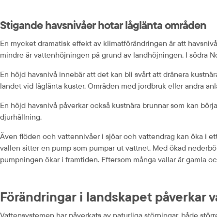
Stigande havsnivåer hotar låglänta områden
En mycket dramatisk effekt av klimatförändringen är att havsnivån 
mindre är vattenhöjningen på grund av landhöjningen. I södra N
En höjd havsnivå innebär att det kan bli svårt att dränera kustnär
landet vid låglänta kuster. Områden med jordbruk eller andra anl
En höjd havsnivå påverkar också kustnära brunnar som kan börja t
djurhållning.
Även flöden och vattennivåer i sjöar och vattendrag kan öka i ett 
vallen sitter en pump som pumpar ut vattnet. Med ökad nederbörd k
pumpningen ökar i framtiden. Eftersom många vallar är gamla och
Förändringar i landskapet påverkar v
Vattensystemen har påverkats av naturliga störningar, både större