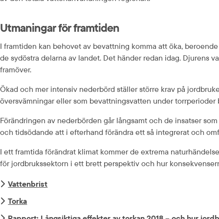
Utmaningar för framtiden
I framtiden kan behovet av bevattning komma att öka, beroende p
de sydöstra delarna av landet. Det händer redan idag. Djurens v
framöver.
Ökad och mer intensiv nederbörd ställer större krav på jordbruke
översvämningar eller som bevattningsvatten under torrperioder bl
Förändringen av nederbörden går långsamt och de insatser som gö
och tidsödande att i efterhand förändra ett så integrerat och o
I ett framtida förändrat klimat kommer de extrema naturhändels
för jordbrukssektorn i ett brett perspektiv och hur konsekvense
Vattenbrist
Torka
Rapport: Långsiktiga effekter av torkan 2018 – och hur jor