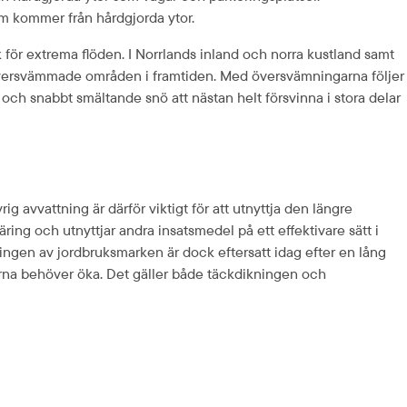
om kommer från hårdgjorda ytor.
k för extrema flöden. I Norrlands inland och norra kustland samt 
d översvämmade områden i framtiden. Med översvämningarna följer 
h snabbt smältande snö att nästan helt försvinna i stora delar 
g avvattning är därför viktigt för att utnyttja den längre 
ng och utnyttjar andra insatsmedel på ett effektivare sätt i 
ingen av jordbruksmarken är dock eftersatt idag efter en lång 
arna behöver öka. Det gäller både täckdikningen och 