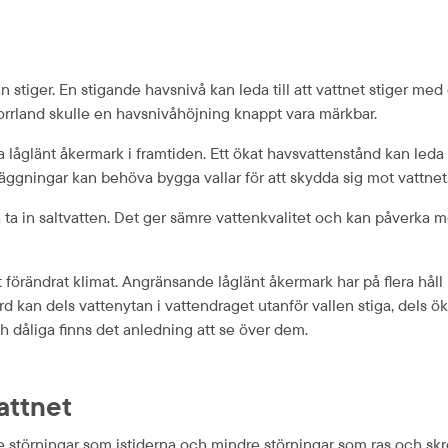
stiger. En stigande havsnivå kan leda till att vattnet stiger med c
orrland skulle en havsnivåhöjning knappt vara märkbar.
a låglänt åkermark i framtiden. Ett ökat havsvattenstånd kan leda t
äggningar kan behöva bygga vallar för att skydda sig mot vattnet
a in saltvatten. Det ger sämre vattenkvalitet och kan påverka mö
förändrat klimat. Angränsande låglänt åkermark har på flera håll i 
an dels vattenytan i vattendraget utanför vallen stiga, dels ökar
 dåliga finns det anledning att se över dem.
attnet
 störningar som istiderna och mindre störningar som ras och skred