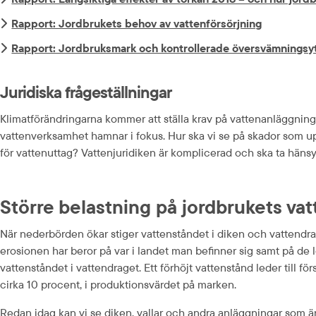
Rapport: Jordbrukets behov av vattenförsörjning
Rapport: Jordbruksmark och kontrollerade översvämningsy
Juridiska frågeställningar
Klimatförändringarna kommer att ställa krav på vattenanläggningar
vattenverksamhet hamnar i fokus. Hur ska vi se på skador som up
för vattenuttag? Vattenjuridiken är komplicerad och ska ta hänsyn 
Större belastning på jordbrukets va
När nederbörden ökar stiger vattenståndet i diken och vattendrag.
erosionen har beror på var i landet man befinner sig samt på de 
vattenståndet i vattendraget. Ett förhöjt vattenstånd leder till
cirka 10 procent, i produktionsvärdet på marken.
Redan idag kan vi se diken, vallar och andra anläggningar som ä