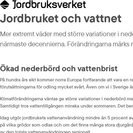
Jordbruket och vattnet
Mer extremt väder med större variationer i ned
närmaste decennierna. Förändringarna märks r
Ökad nederbörd och vattenbrist
På hundra års sikt kommer norra Europa fortfarande att vara en re
förutsättningarna för odling mycket svårt. Även om vi i Sverige ä
Klimatförändringarna väntas ge större variationer i nederbörd med
Samtidigt tros vattentillgången minska under sommaren. Det ber
Idag utgör jordbrukets vattenanvändning mindre än 5 procent av
på vilka grödor som odlas och om det finns många stora djurgårda
av den totala vattenanvändningen regionalt.