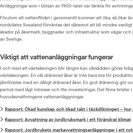
Anläggningar som i början av 1900-talet var tänkta för avrinning
Förutom att vattenflödet i genomsnitt kommer att öka, så ökar även
nordvästra Svealand förväntas det däremot att bli mindre vanlig
skador på åkermark, byggnader och infrastruktur som vägar och 
av Sverige.
Viktigt att vattenanläggningar fungerar
I och med att växtsäsongen blir längre kan vårsådden göras tidigare
växtsäsongen. En väl dränerad åker är inte bara bra för produktio
jämförelse med en dåligt dränerad åker. En god dränering gör ocks
period med lågt intresse och lite investeringar. Det finns brist
huvudavvattningens vattenanläggningar.
Rapport: Ökad kunskap och ökad takt i täckdikningen – hur n
Rapport: Avvattning av jordbruksmark i ett förändrat klimat
Rapport: Jordbrukets markavvattningsanläggningar i ett nyt