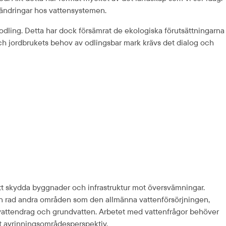
ändringar hos vattensystemen.
r odling. Detta har dock försämrat de ekologiska förutsättningarna 
h jordbrukets behov av odlingsbar mark krävs det dialog och 
att skydda byggnader och infrastruktur mot översvämningar. 
en rad andra områden som den allmänna vattenförsörjningen, 
 vattendrag och grundvatten. Arbetet med vattenfrågor behöver 
 avrinnings­områdes­perspektiv.