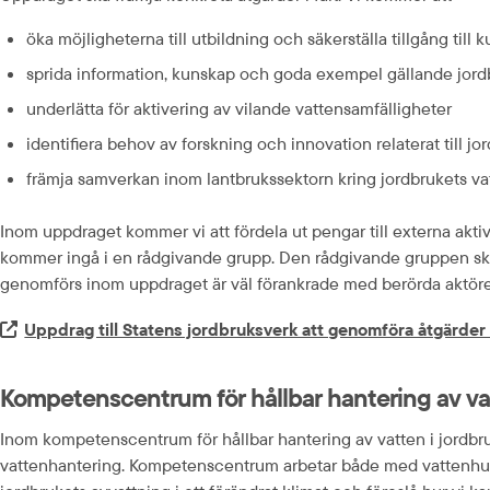
öka möjligheterna till utbildning och säkerställa tillgång ti
sprida information, kunskap och goda exempel gällande jordb
underlätta för aktivering av vilande vattensamfälligheter
identifiera behov av forskning och innovation relaterat till j
främja samverkan inom lantbrukssektorn kring jordbrukets va
Inom uppdraget kommer vi att fördela ut pengar till externa aktiv
kommer ingå i en rådgivande grupp. Den rådgivande gruppen ska b
genomförs inom uppdraget är väl förankrade med berörda aktöre
Extern länk.
Uppdrag till Statens jordbruksverk att genomföra åtgärde
Kompetenscentrum för hållbar hantering av vat
Inom kompetenscentrum för hållbar hantering av vatten i jordbru
vattenhantering. Kompetenscentrum arbetar både med vattenhushål