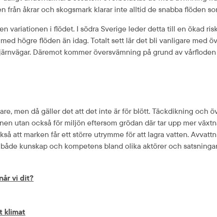
en från åkrar och skogsmark klarar inte alltid de snabba flöden s
 variationen i flödet. I södra Sverige leder detta till en ökad ris
t med högre flöden än idag. Totalt sett lär det bli vanligare me
järnvägar. Däremot kommer översvämning på grund av vårfloden oc
, men då gäller det att det inte är för blött. Täckdikning och övri
nen utan också för miljön eftersom grödan där tar upp mer växtnäri
å att marken får ett större utrymme för att lagra vatten. Avvattn
er i både kunskap och kompetens bland olika aktörer och satsning
år vi dit?
t klimat