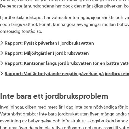
De senaste århundrandena har dock den mänskliga påverkan komm
I jordbrukslandskapet har våtmarker torrlagts, sjöar sänkts och va
i och längs vattnet. För att kunna göra avvägningar mellan beho
ömsesidig förståelse.
Rapport: Fysisk påverkan i jordbruksvatten
Rapport: Miljöåtgärder i jordbruksvatten
Rapport: Kantzoner längs jordbruksvatten för en bättre vatt
Rapport: Vad är betydande negativ påverkan på jordbrukets
Inte bara ett jordbruksproblem
Invallningar, diken med mera är i dag inte bara nödvändiga för jo
Vattenbrist drabbar inte bara jordbruket utan även många andra 
avvattning av bebyggelse och infrastruktur, skogsbrukets behov 
hanteras över de administrativa gränserna och anpassas till vatt