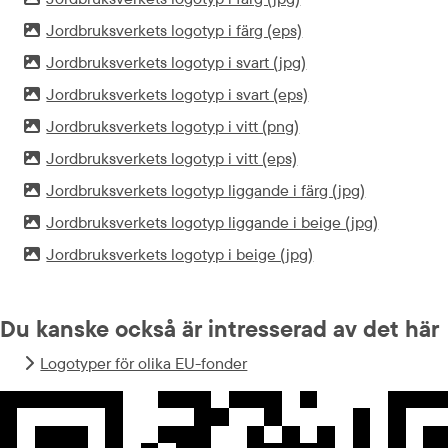
Bild.
jpg, 156.5 kB.
Jordbruksverkets logotyp i färg (eps)
Bild.
eps, 479.5 kB.
Jordbruksverkets logotyp i svart (jpg)
Bild.
jpg, 154.6 kB.
Jordbruksverkets logotyp i svart (eps)
Bild.
eps, 416.2 kB.
Jordbruksverkets logotyp i vitt (png)
Bild.
png, 6.4 kB.
Jordbruksverkets logotyp i vitt (eps)
Bild.
eps, 387.7 kB.
Jordbruksverkets logotyp liggande i färg (jpg)
Bild.
jpg, 61.1 kB.
Jordbruksverkets logotyp liggande i beige (jpg)
Bild.
jpg, 72.8 kB.
Jordbruksverkets logotyp i beige (jpg)
Bild.
jpg, 95.5 kB.
Du kanske också är intresserad av det här
Logotyper för olika EU-fonder