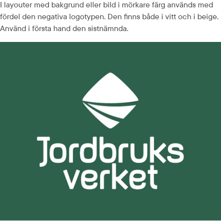
I layouter med bakgrund eller bild i mörkare färg används med 
fördel den negativa logotypen. Den finns både i vitt och i beige. 
Använd i första hand den sistnämnda.