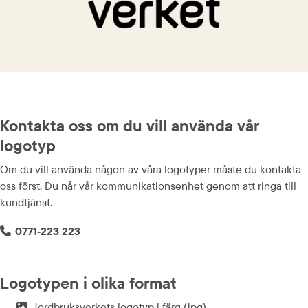
Kontakta oss om du vill använda vår 
logotyp
Om du vill använda någon av våra logotyper måste du kontakta 
oss först. Du når vår kommunikations­enhet genom att ringa till 
kundtjänst.
Telefonnummer:
0771‑223 223
Logotypen i olika format
Jordbruksverkets logotyp i färg (jpg)