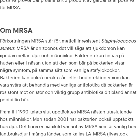
positiva prover där preliminärt
3 procent av gårdarna är positiva 
för MRSA.
Om MRSA
Förkortningen MRSA står för, meticillinresistent 
Staphylococcus 
aureus
. MRSA är en zoonos det vill säga att sjukdomen kan 
spridas mellan djur och människor. Bakterien kan finnas på 
huden eller i näsan utan att den som bär på bakterien visar 
några symtom, på samma sätt som vanliga stafylokocker. 
Bakterien kan också orsaka sår- eller hudinfektioner som kan 
vara svåra att behandla med vanliga antibiotika då bakterien är 
resistent mot en stor och viktig grupp anti­biotika dit bland annat 
penicillin hör.
Fram till 1990-talets slut upptäcktes MRSA nästan uteslutande 
hos människor. Men sedan 2001 har bakterien också upptäckts 
hos djur. Det finns en särskild variant av MRSA som är vanlig hos 
lantbruksdjur i många länder, som kallas LA-MRSA (livestock-