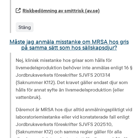
Extern länk.
Riskbedömning av smittrisk (av.se)
Stäng
Måste jag anmäla misstanke om MRSA hos gris
på samma sätt som hos sällskapsdjur?
Nej, klinisk misstanke hos grisar som hålls för 
livsmedelsproduktion behöver inte anmälas enligt 16 § 
Jordbruksverkets föreskrifter SJVFS 2013:14 
(Saknummer K112). Det kravet gäller endast djur som 
hålls för annat syfte än livsmedelsproduktion (eller 
vattenbruk).
Däremot är MRSA hos djur alltid anmälningspliktigt vid 
laboratoriemisstanke eller vid konstaterade fall enligt 
Jordbruksverkets föreskrifter SJVFS 2025:10, 
(Saknummer K12) och samma regler gäller för alla 