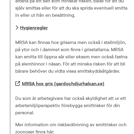
arbeta på ett sätt som minskar risken, både för att du 
själv smittas eller för att du ska sprida eventuell smitta 
in eller ut från en besättning.
Hygienregler
MRSA kan finnas hos grisarna men också i stallmiljön, 
på ytor och i dammet som finns i grisstallarna. MRSA 
kan smitta till öppna sår eller eksem men också fastna 
på slemhinnor i näsan. För att minska risken för att bli 
bärare behöver du vidta vissa smittskyddsåtgärder.
Extern länk.
MRSA hos gris (gardochdjurhalsan.se)
Du som är arbetsgivare har också skyldighet att ur ett 
arbetsmiljöperspektiv förebygga smittrisker för din 
personal.
Mer information om riskbedömning av smittrisker och 
zoonoser finns här: