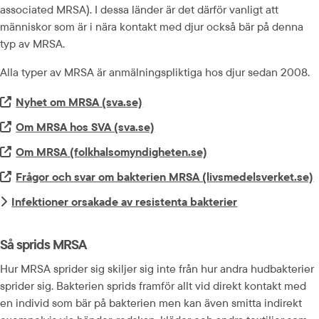
associated MRSA). I dessa länder är det därför vanligt att 
människor som är i nära kontakt med djur också bär på denna 
typ av MRSA.
Alla typer av MRSA är anmälningspliktiga hos djur sedan 2008.
Extern länk.
Nyhet om MRSA (sva.se)
Extern länk.
Om MRSA hos SVA (sva.se)
Extern länk.
Om MRSA (folkhalsomyndigheten.se)
Extern länk.
Frågor och svar om bakterien MRSA (livsmedelsverket.se)
Infektioner orsakade av resistenta bakterier
Så sprids MRSA
Hur MRSA sprider sig skiljer sig inte från hur andra hudbakterier 
sprider sig. Bakterien sprids framför allt vid direkt kontakt med 
en individ som bär på bakterien men kan även smitta indirekt 