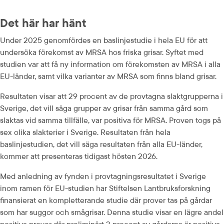
Det här har hänt
Under 2025 genomfördes en baslinjestudie i hela EU för att 
undersöka förekomst av MRSA hos friska grisar. Syftet med 
studien var att få ny information om förekomsten av MRSA i alla 
EU-länder, samt vilka varianter av MRSA som finns bland grisar.
Resultaten visar att 29 procent av de provtagna slaktgrupperna i 
Sverige, det vill säga grupper av grisar från samma gård som 
slaktas vid samma tillfälle, var positiva för MRSA. Proven togs på 
sex olika slakterier i Sverige. Resultaten från hela 
baslinjestudien, det vill säga resultaten från alla EU-länder, 
kommer att presenteras tidigast hösten 2026.
Med anledning av fynden i provtagnings­resultatet i Sverige 
inom ramen för EU-studien har Stiftelsen Lantbruksforskning 
finansierat en kompletterande studie där prover tas på gårdar 
som har suggor och smågrisar. Denna studie visar en lägre andel 