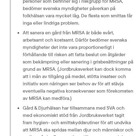
personer som befinner sig i riskgrupp för MRSA, 
bedömer svenska myndigheter påverkan på 
folkhälsan vara mycket låg. De flesta som smittas får 
inga eller lindriga problem.
Att sanera en gård från MRSA är både svårt, 
arbetsamt och kostsamt. Därför bedömer svenska 
myndigheter det inte vara proportionerligt i 
förhållande till risken att fatta beslut om åtgärder 
som bekämpning eller sanering i grisbesättningar på 
grund av MRSA. (Jordbruksverket kan dock komma 
att i mån av tillgång på medel, stötta insatser och 
initiativ som näringen ser behov av för att stävja 
eventuella negativa konsekvenser som förekomsten 
av MRSA kan medföra.)
Gård & Djurhälsan har tillsammans med SVA och 
med ekonomiskt stöd från Jordbruksverket tagit 
fram hygien- och smittskyddsrutiner för att undvika 
att MRSA ska spridas mellan djur och människor och 