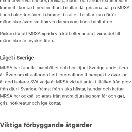
exempelvis via händer, redskap, kläder och andra textilier som 
kommit i kontakt med smittan. I stallar där grisarna bär på MRSA 
finns bakterien även i dammet i stallet. I stallar kan därför 
människor även smittas via damm som finns i stalluften.
Risken för att MRSA sprids via kött eller andra livsmedel till 
människor är mycket liten.
Läget i Sverige
MRSA har funnits i samhället och hos djur i Sverige under flera 
år. Även om situationen i ett inter­nationellt perspektiv över lag 
är god isolerar SVA varje år MRSA vid ett antal tillfällen från prov 
från djur i Sverige, främst från sjuka hästar, hundar och katter. 
MRSA har också isolerats från andra djurslag som får och get, 
gris, nötkreatur och igelkottar.
Viktiga förbyggande åtgärder