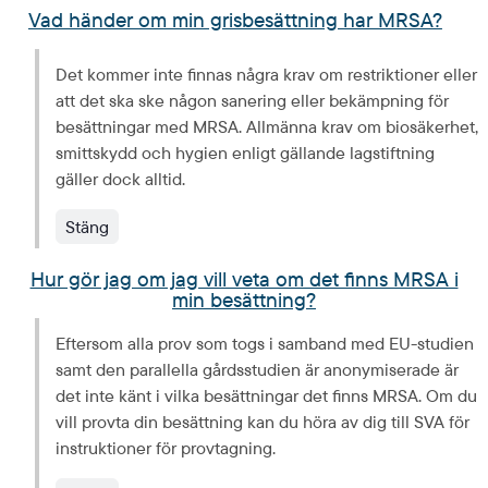
Vad händer om min grisbesättning har MRSA?
Det kommer inte finnas några krav om restriktioner eller 
att det ska ske någon sanering eller bekämpning för 
besättningar med MRSA. Allmänna krav om biosäkerhet, 
smittskydd och hygien enligt gällande lagstiftning 
gäller dock alltid.
Stäng
Hur gör jag om jag vill veta om det finns MRSA i
min besättning?
Eftersom alla prov som togs i samband med EU-studien 
samt den parallella gårdsstudien är anonymiserade är 
det inte känt i vilka besättningar det finns MRSA. Om du 
vill provta din besättning kan du höra av dig till SVA för 
instruktioner för provtagning.