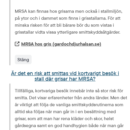
MRSA kan finnas hos grisarna men också i stallmiljön, 
på ytor och i dammet som finns i grisstallarna. För att 
minska risken för att bli bärare bör du som vistas i 
grisstallar vidta vissa ytterligare smittskyddsåtgärder.
Extern länk.
MRSA hos gris (gardochdjurhalsan.se)
Stäng
Är det en risk att smittas vid kortvarigt besök i
stall där grisar har MRSA?
Tillfälliga, kortvariga besök innebär inte så stor risk för 
smitta. Det visar erfarenheter från andra länder. Men det 
är viktigt att följa de vanliga smittskydds­rutinerna som 
alltid ska följas när man går in i en besättning med 
grisar, som att man har rena kläder och skor, helst 
gårdsegna samt en god handhygien både när man går 