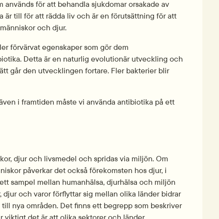
om används för att behandla sjukdomar orsakade av 
 till för att rädda liv och är en förutsättning för att 
 människor och djur.
ller förvärvat egenskaper som gör dem 
iotika. Detta är en naturlig evolutionär utveckling och 
ätt går den utvecklingen fortare. Fler bakterier blir 
ven i framtiden måste vi använda antibiotika på ett 
or, djur och livsmedel och spridas via miljön. Om 
iskor påverkar det också förekomsten hos djur, i 
å ett sampel mellan humanhälsa, djurhälsa och miljön 
jur och varor förflyttar sig mellan olika länder bidrar 
 till nya områden. Det finns ett begrepp som beskriver 
iktigt det är att olika sektorer och länder 