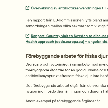
Extern länk.
Övervakning av antibiotikaanvändningen till 
I en rapport från EU‑kommissionen lyfts bland an
samordningen mellan olika sektorer som viktiga 
Extern länk.
Rapport: Country visit to Sweden to discuss 
Health approach (ecdc.europa.eu) – engelsk sid
Förebyggande arbete för friska dju
Djurägare och veterinärer, i samarbete med myndi
förebyggande åtgärder för en god djurhälsa och fris
antibiotikasynpunkt eftersom friska djur inte behö
Det förebyggande arbetet utgår från de svenska re
hygien inom både djurhållningen och djurens häl
Andra exempel på förebyggande åtgärder är