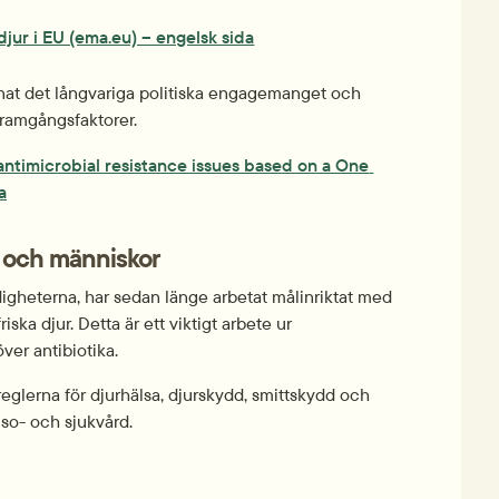
djur i EU (ema.eu) – engelsk sida
nat det långvariga politiska engagemanget och 
framgångsfaktorer.
antimicrobial resistance issues based on a One 
a
r och människor
gheterna, har sedan länge arbetat målinriktat med 
ka djur. Detta är ett viktigt arbete ur 
ver antibiotika.
glerna för djurhälsa, djurskydd, smittskydd och 
so- och sjukvård.