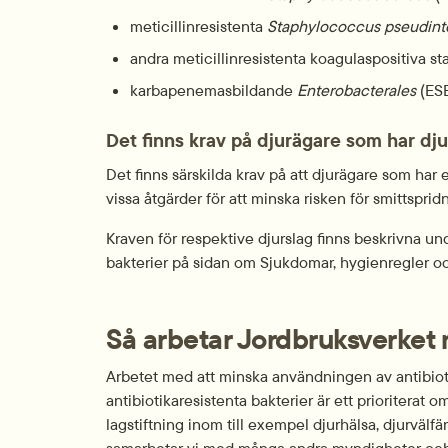
meticillinresistenta 
Staphylococcus pseudint
andra meticillinresistenta koagulaspositiva st
karbapenemasbildande 
Enterobacterales
 (ES
Det finns krav på djurägare som har d
Det finns särskilda krav på att djurägare som har
vissa åtgärder för att minska risken för smittsprid
Kraven för respektive djurslag finns beskrivna und
bakterier på sidan om Sjukdomar, hygienregler och 
Så arbetar Jordbruksverket 
Arbetet med att minska användningen av antibiotik
antibiotikaresistenta bakterier är ett prioriterat
lagstiftning inom till exempel djurhälsa, djurvälfä
samarbetar vi med många andra myndigheter och or