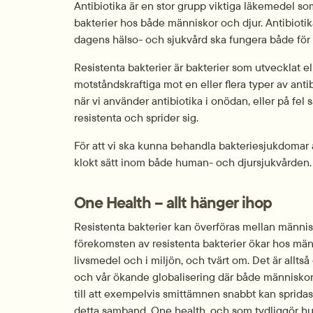
Antibiotika är en stor grupp viktiga läkemedel s
bakterier hos både människor och djur. Antibiotika är
dagens hälso- och sjukvård ska fungera både för
Resistenta bakterier är bakterier som utvecklat e
motståndskraftiga mot en eller flera typer av antib
när vi använder antibiotika i onödan, eller på fel s
resistenta och sprider sig.
För att vi ska kunna behandla bakteriesjukdomar ä
klokt sätt inom både human- och djursjukvården.
One Health – allt hänger ihop
Resistenta bakterier kan överföras mellan människ
förekomsten av resistenta bakterier ökar hos männ
livsmedel och i miljön, och tvärt om. Det är allts
och vår ökande globalisering där både människor, d
till att exempelvis smittämnen snabbt kan spridas
detta samband, One health, och som tydliggör hur v