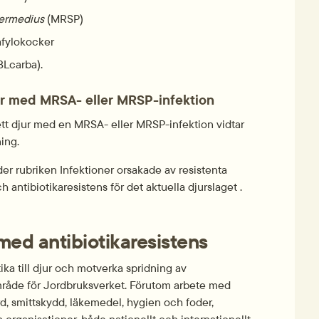
ermedius
 (MRSP)
afylokocker
BLcarba).
jur med MRSA- eller MRSP-infektion
 ett djur med en MRSA- eller MRSP-infektion vidtar 
ning.
er rubriken Infektioner orsakade av resistenta 
antibiotikaresistens för det aktuella djurslaget .
med antibiotikaresistens
a till djur och motverka spridning av 
 område för Jordbruksverket. Förutom arbete med 
rd, smittskydd, läkemedel, hygien och foder, 
ganisationer, både nationellt och internationellt.