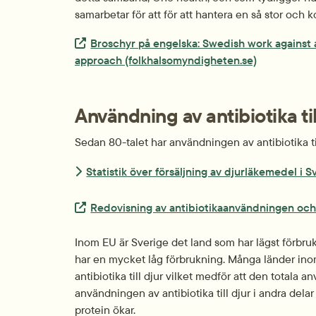
samarbetar för att för att hantera en så stor och 
Extern länk.
Broschyr på engelska: Swedish work against a
approach (folkhalsomyndigheten.se)
Användning av antibiotika til
Sedan 80-talet har användningen av antibiotika till
Statistik över försäljning av djurläkemedel i S
Extern länk.
Redovisning av antibiotikaanvändningen och r
Inom EU är Sverige det land som har lägst förbruk
har en mycket låg förbrukning. Många länder inom
antibiotika till djur vilket medför att den totala
användningen av antibiotika till djur i andra delar
protein ökar.