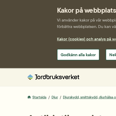
Kakor på webbplat
Vi använder kakor på vår webbplat
förbättra webbplatsen. Du kan väl
Kakor (cookies) och analys på 
Godkänn alla kakor
Nek
Startsida
Djur
Djurskydd, smittskydd, djurhälsa 