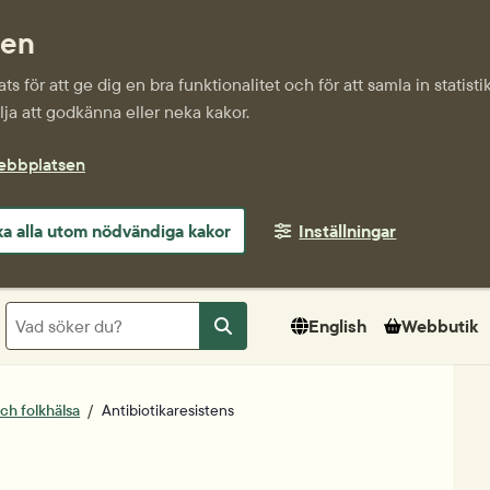
sen
s för att ge dig en bra funktionalitet och för att samla in statis
ja att godkänna eller neka kakor.
webbplatsen
a alla utom nödvändiga kakor
Inställningar
Sök
English
Webbutik
Sök
och folkhälsa
Antibiotikaresistens