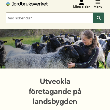
Mina sidor
Meny
Sök
Sök
Utveckla
företagande på
landsbygden