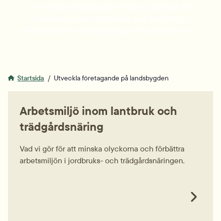
En levande landsbygd är viktigt för Sverige! Bli
inspirerad av de möjligheter som finns till att
utveckla ditt befintliga företag eller starta ett nytt.
Startsida
Utveckla företagande på landsbygden
Arbetsmiljö inom lantbruk och
trädgårdsnäring
Vad vi gör för att minska olyckorna och förbättra
arbetsmiljön i jordbruks- och trädgårdsnäringen.