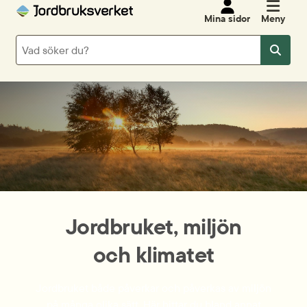
Mina sidor
Meny
Sök
Sök
Jordbruket, miljön
och klimatet
Jordbruket både påverkar och påverkas av miljön
på många olika sätt. Här hittar du bland annat