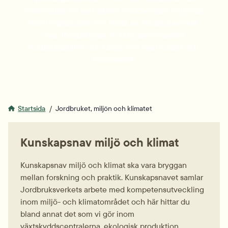
information om vårt arbete med Sveriges miljömål,
forskningsprojekt som stöds av Jordbruksverket,
våra utvärderingar av EU:s gemensamma
jordbrukspolitik och kartor som visar jordart och
erosionsrisk.
Startsida
Jordbruket, miljön och klimatet
Kunskapsnav miljö och klimat
Kunskapsnav miljö och klimat ska vara bryggan
mellan forskning och praktik. Kunskapsnavet samlar
Jordbruksverkets arbete med kompetensutveckling
inom miljö- och klimatområdet och här hittar du
bland annat det som vi gör inom
växtskyddscentralerna, ekologisk produktion,