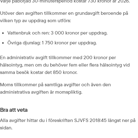
Varje påbörjad 30-minutersperiod kostar 730 kronor år 2026.
Utöver den avgiften tillkommer en grundavgift beroende på 
vilken typ av uppdrag som utförs:
Vattenbruk och ren: 3 000 kronor per uppdrag.
Övriga djurslag: 1 750 kronor per uppdrag.
En administrativ avgift tillkommer med 200 kronor per 
hälsointyg, men om du behöver fem eller flera hälsointyg vid 
samma besök kostar det 850 kronor.
Moms tillkommer på samtliga avgifter och även den 
administrativa avgiften är momspliktig.
Bra att veta
Alla avgifter hittar du i föreskriften SJVFS 2018:45 längst ner på 
sidan.