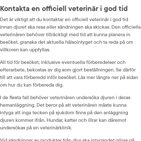
Kontakta en officiell veterinär i god tid
Det är viktigt att du kontaktar en officiell veterinär i god tid 
innan djuret ska resa eller sändningen ska skickas. Den officiella 
veterinären behöver tillräckligt med tid att kunna planera in 
besöket, granska det aktuella hälsointyget och ta reda på om 
villkoren kan uppfyllas.
All tid för besöket, inklusive eventuella förberedelser och 
efterarbete, bekostas av dig som gjort beställningen. Se därför 
till att vara förberedd inför besöket. Läs mer längre ner på sidan 
om hur du kan förbereda dig.
I de flesta fall behöver veterinären undersöka djuren i deras 
hemanläggning. Det beror på att veterinären måste kunna 
intyga att inga tecken på sjukdom finns på den anläggning 
djuren kommer ifrån. Hundar, katter och illrar kan däremot 
undersökas på en veterinärklinik.
Vid sändningar av produkter från djur ska intygandet göras på 