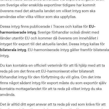
om Sverige eller enskilda exportörer tidigare har kommit 
överens med det aktuella landet om vilket intyg som ska 
användas eller vilka villkor som ska uppfyllas.
Dessa intyg finns publicerade i Traces och kallas för 
EU-
harmoniserade intyg
. Sverige förhandlar också direkt med 
länder utanför EU och kommer då överens om innehållet i 
intyget för export till det aktuella landet. Dessa intyg kallas för 
bilaterala intyg
. EU-harmoniserade intyg gäller framför bilaterala 
intyg.
Du kan kontakta en officiell veterinär för att få hjälp med att ta 
reda på om det finns ett EU-harmoniserat eller bilateralt 
förhandlat intyg för den förflyttning du vill göra. Om det inte 
finns något sådant intyg för export måste du som exportör själv 
kontakta mottagar­landet för att ta reda på vilket intyg du ska 
använda.
Det är alltid ditt eget ansvar att ta reda på vad som krävs för att 