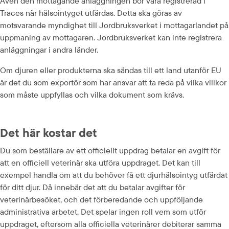
Även den mottagande anläggningen bör vara registrerad i 
Traces när hälsointyget utfärdas. Detta ska göras av 
motsvarande myndighet till Jordbruksverket i mottagarlandet på 
uppmaning av mottagaren. Jordbruksverket kan inte registrera 
anläggningar i andra länder.
Om djuren eller produkterna ska sändas till ett land utanför EU 
är det du som exportör som har ansvar att ta reda på vilka villkor 
som måste uppfyllas och vilka dokument som krävs.
Det här kostar det
Du som beställare av ett officiellt uppdrag betalar en avgift för 
att en officiell veterinär ska utföra uppdraget. Det kan till 
exempel handla om att du behöver få ett djurhälsointyg utfärdat 
för ditt djur. Då innebär det att du betalar avgifter för 
veterinärbesöket, och det förberedande och uppföljande 
administrativa arbetet. Det spelar ingen roll vem som utför 
uppdraget, eftersom alla officiella veterinärer debiterar samma 