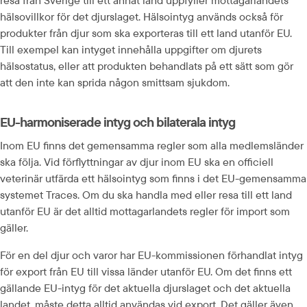
resa från Sverige till ett annat land uppfyller mottagar­landets 
hälsovillkor för det djurslaget. Hälsointyg används också för 
produkter från djur som ska exporteras till ett land utanför EU. 
Till exempel kan intyget innehålla uppgifter om djurets 
hälsostatus, eller att produkten behandlats på ett sätt som gör 
att den inte kan sprida någon smittsam sjukdom.
EU-harmoniserade intyg och bilaterala intyg
Inom EU finns det gemensamma regler som alla medlemsländer 
ska följa. Vid förflyttningar av djur inom EU ska en officiell 
veterinär utfärda ett hälsointyg som finns i det EU-gemensamma 
systemet Traces. Om du ska handla med eller resa till ett land 
utanför EU är det alltid mottagar­landets regler för import som 
gäller.
För en del djur och varor har EU-kommissionen förhandlat intyg 
för export från EU till vissa länder utanför EU. Om det finns ett 
gällande EU-intyg för det aktuella djurslaget och det aktuella 
landet, måste detta alltid användas vid export. Det gäller även 