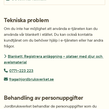
Tekniska problem
Om du inte har möjlighet att använda e-tjänsten kan du 
använda vår blankett i stället. Du kan också kontakta 
kundtjänst om du behöver hjälp i e-tjänsten eller har andra 
frågor.
Blankett: Registrera anläggning – platser med djur och 
avelsmaterial
Telefonnummer:
0771–223 223
E-post:
fraga@jordbruksverket.se
Behandling av personuppgifter
Jordbruksverket behandlar de personuppgifter som du 