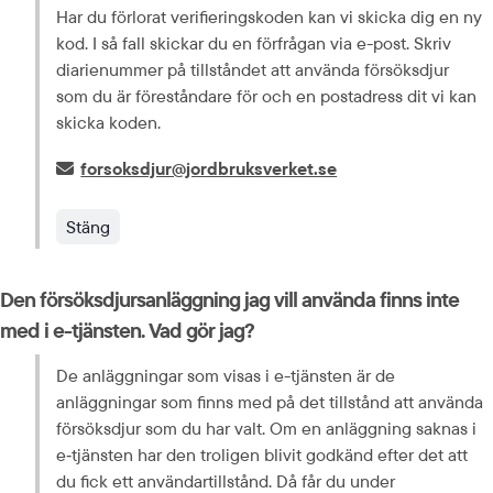
Har du förlorat verifieringskoden kan vi skicka dig en ny 
kod. I så fall skickar du en förfrågan via e-post. Skriv 
diarienummer på tillståndet att använda försöksdjur 
som du är föreståndare för och en postadress dit vi kan 
skicka koden.
E-post:
forsoksdjur@jordbruksverket.se
Stäng
Den försöksdjursanläggning jag vill använda finns inte 
med i e-tjänsten. Vad gör jag?
De anläggningar som visas i e-tjänsten är de 
anläggningar som finns med på det tillstånd att använda 
försöksdjur som du har valt. Om en anläggning saknas i 
e‑tjänsten har den troligen blivit godkänd efter det att 
du fick ett användartillstånd. Då får du under 