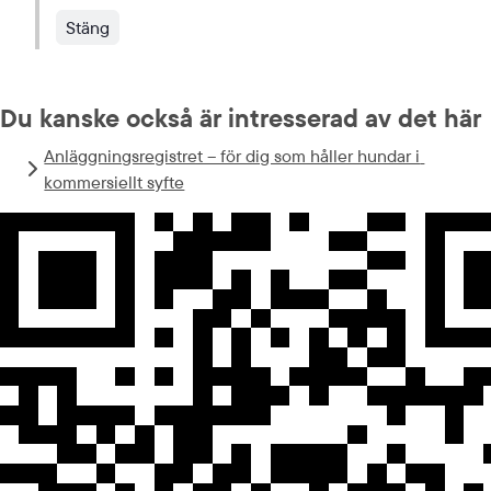
Stäng
Du kanske också är intresserad av det här
Anläggningsregistret – för dig som håller hundar i 
kommersiellt syfte