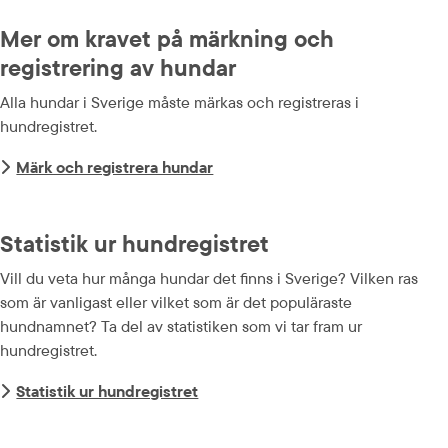
Mer om kravet på märkning och 
registrering av hundar
Alla hundar i Sverige måste märkas och registreras i 
hundregistret.
Märk och registrera hundar
Statistik ur hundregistret
Vill du veta hur många hundar det finns i Sverige? Vilken ras 
som är vanligast eller vilket som är det populäraste 
hundnamnet? Ta del av statistiken som vi tar fram ur 
hundregistret.
Statistik ur hundregistret