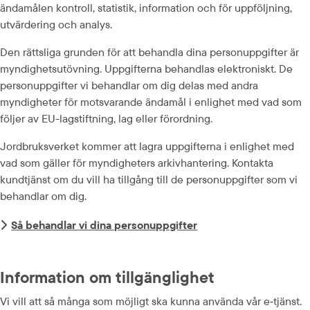
ändamålen kontroll, statistik, information och för uppföljning, 
utvärdering och analys.
Den rättsliga grunden för att behandla dina personuppgifter är 
myndighetsutövning. Uppgifterna behandlas elektroniskt. De 
personuppgifter vi behandlar om dig delas med andra 
myndigheter för motsvarande ändamål i enlighet med vad som 
följer av EU-lagstiftning, lag eller förordning.
Jordbruksverket kommer att lagra uppgifterna i enlighet med 
vad som gäller för myndigheters arkivhantering. Kontakta 
kundtjänst om du vill ha tillgång till de personuppgifter som vi 
behandlar om dig.
Så behandlar vi dina personuppgifter
Information om tillgänglighet
Vi vill att så många som möjligt ska kunna använda vår e‑tjänst. 