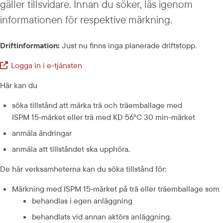
gäller tillsvidare. Innan du söker, läs igenom 
informationen för respektive märkning.
Driftinformation:
 Just nu finns inga planerade driftstopp.
Logga in i e-tjänsten
Extern länk.
Här kan du
söka tillstånd att märka trä och träemballage med 
ISPM 15‑märket eller trä med KD 56°C 30 min-märket
anmäla ändringar
anmäla att tillståndet ska upphöra.
De här verksamheterna kan du söka tillstånd för:
Märkning med ISPM 15‑märket på trä eller träemballage som
behandlas i egen anläggning
behandlats vid annan aktörs anläggning.