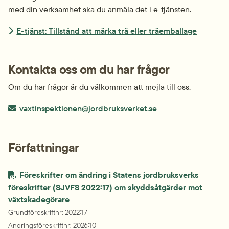
med din verksamhet ska du anmäla det i e-tjänsten.
E-tjänst: Tillstånd att märka trä eller träemballage
Kontakta oss om du har frågor
Om du har frågor är du välkommen att mejla till oss.
E-post:
vaxtinspektionen@jordbruksverket.se
Författningar
Föreskrifter om ändring i Statens jordbruksverks 
föreskrifter (SJVFS 2022:17) om skyddsåtgärder mot 
växtskadegörare
Grundföreskriftnr
: 
2022:17
Ändringsföreskriftnr
: 
2026:10