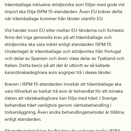
träemballage inklusive stödjevirke som följer med gods vid 
import ska följa ISPM 15-standarden. Även EU kräver detta 
när träemballage kommer från länder utanför EU.
Vid handel inom EU eller mellan EU-länderna och Schweiz 
finns det inga generella krav på att träemballage och 
stödjevirke ska vara märkt enligt standarden ISPM 15. 
Undantaget är träemballage och stödjevirke från Portugal 
och delar av Spanien och även vissa delar av Tyskland och 
Italien. Detta beror på att det är utbrott av så kallade 
karantän­skadegörare som angriper trä i dessa länder.
Kraven i ISPM 15-standarden innebär att träemballage ska 
vara tillverkat av barkat trä som är behandlat för att minska 
risken att växtskadegörare kan följa med träet. I Sverige 
behandlas träet vanligtvis genom värme­behandling i 
torkanläggning. Även andra behandlingsmetoder är tillåtna 
enligt standarden.
Ett mottagarland kan ha fler krav än vad som ingår i ISPM 