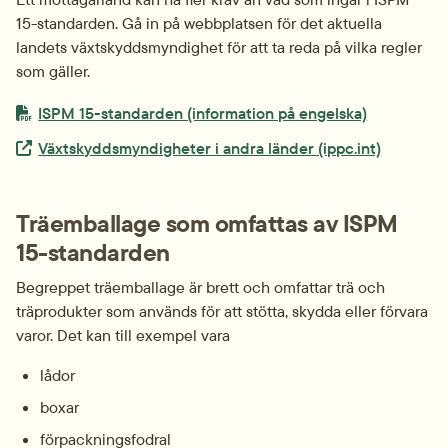
15-standarden. Gå in på webbplatsen för det aktuella 
landets växtskyddsmyndighet för att ta reda på vilka regler 
som gäller.
PDF-fil.
ISPM 15-standarden (information på engelska)
Extern länk.
Växtskyddsmyndigheter i andra länder (ippc.int)
Träemballage som omfattas av ISPM 
15-standarden
Begreppet träemballage är brett och omfattar trä och 
träprodukter som används för att stötta, skydda eller förvara 
varor. Det kan till exempel vara
lådor
boxar
förpackningsfodral