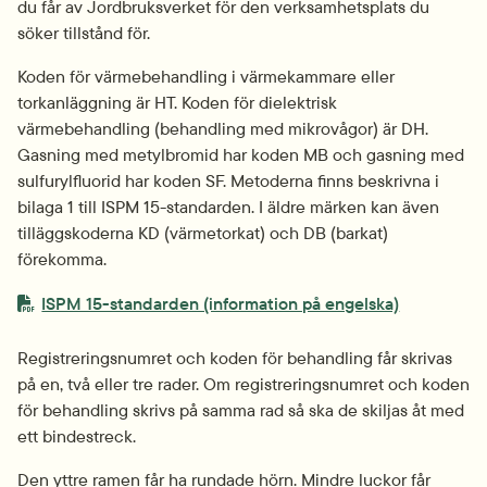
du får av Jordbruksverket för den verksamhet­s­plats du 
söker tillstånd för.
Koden för värmebehandling i värmekammare eller 
torkanläggning är HT. Koden för dielektrisk 
värmebehandling (behandling med mikrovågor) är DH. 
Gasning med metylbromid har koden MB och gasning med 
sulfurylfluorid har koden SF. Metoderna finns beskrivna i 
bilaga 1 till ISPM 15-standarden. I äldre märken kan även 
tilläggskoderna KD (värmetorkat) och DB (barkat) 
förekomma.
PDF-fil.
ISPM 15-standarden (information på engelska)
Registreringsnumret och koden för behandling får skrivas 
på en, två eller tre rader. Om registreringsnumret och koden 
för behandling skrivs på samma rad så ska de skiljas åt med 
ett bindestreck.
Den yttre ramen får ha rundade hörn. Mindre luckor får 