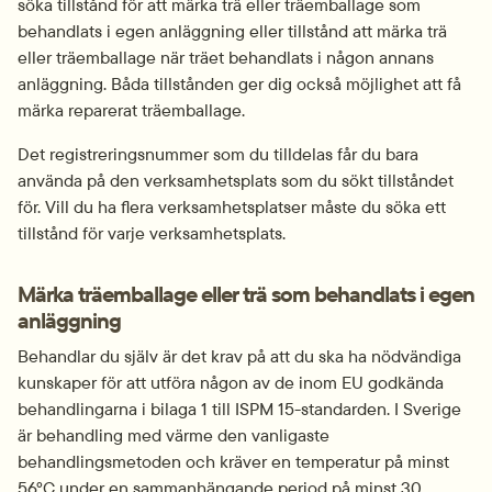
söka tillstånd för att märka trä eller träemballage som 
behandlats i egen anläggning eller tillstånd att märka trä 
eller träemballage när träet behandlats i någon annans 
anläggning. Båda tillstånden ger dig också möjlighet att få 
märka reparerat träemballage.
Det registreringsnummer som du tilldelas får du bara 
använda på den verksamhetsplats som du sökt tillståndet 
för. Vill du ha flera verksamhetsplatser måste du söka ett 
tillstånd för varje verksamhetsplats.
Märka träemballage eller trä som behandlats i egen 
anläggning
Behandlar du själv är det krav på att du ska ha nödvändiga 
kunskaper för att utföra någon av de inom EU godkända 
behandlingarna i bilaga 1 till ISPM 15-standarden. I Sverige 
är behandling med värme den vanligaste 
behandlingsmetoden och kräver en temperatur på minst 
56°C under en sammanhängande period på minst 30 