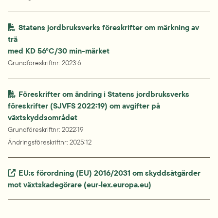
Statens jordbruksverks föreskrifter om märkning av 
trä

med KD 56°C/30 min-märket
Grundföreskriftnr
: 
2023:6
Föreskrifter om ändring i Statens jordbruksverks 
föreskrifter (SJVFS 2022:19) om avgifter på 
växtskyddsområdet
Grundföreskriftnr
: 
2022:19
Ändringsföreskriftnr
: 
2025:12
Extern länk.
EU:s förordning (EU) 2016/2031 om skyddsåtgärder 
mot växtskadegörare (eur‑lex.europa.eu)