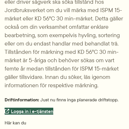
eller driver sågverk ska söka tillstånd hos 
Jordbruksverket om du vill märka med ISPM 15-
märket eller KD 56°C 30 min-märket. Detta gäller 
också om din verksamhet omfattar enklare 
bearbetning, som exempelvis hyvling, sortering 
eller om du endast handlar med behandlat trä. 
Tillstånden för märkning med KD 56°C 30 min-
märket är 5-åriga och behöver sökas om vart 
femte år medan tillstånden för ISPM 15-märket 
gäller tillsvidare. Innan du söker, läs igenom 
informationen för respektive märkning.
Driftinformation:
 Just nu finns inga planerade driftstopp.
Extern länk.
Logga in i e-tjänsten
Här kan du