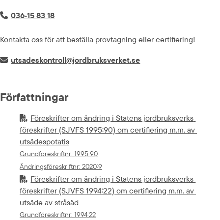
Telefonnummer:
036‑15 83 18
Kontakta oss för att beställa provtagning eller certifiering!
E-post:
utsadeskontroll@jordbruksverket.se
Författningar
Föreskrifter om ändring i Statens jordbruksverks 
föreskrifter (SJVFS 1995:90) om certifiering m.m. av 
utsädespotatis
Grundföreskriftnr
: 
1995:90
Ändringsföreskriftnr
: 
2020:9
Föreskrifter om ändring i Statens jordbruksverks 

föreskrifter (SJVFS 1994:22) om certifiering m.m. av 

utsäde av stråsäd
Grundföreskriftnr
: 
1994:22