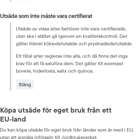
Utsäde som inte måste vara certifierat
Utsäde av vissa arter behöver inte vara certifierade, 
utan ska i stället gå igenom en kvalitetskontroll. Det 
gäller främst köksväxt­utsäde och prydnadsväxt­utsäde.
Ett fåtal arter regleras inte alls, och då finns det inga 
krav för att få saluföra dem. Det gäller till exempel 
bovete, foderlosta, salix och quinoa.
Stäng
Köpa utsäde för eget bruk från ett 
EU‑land
Du kan köpa utsäde för eget bruk från länder som är med i EU, 
utan att anmäla införseln till Jordbruksverket.