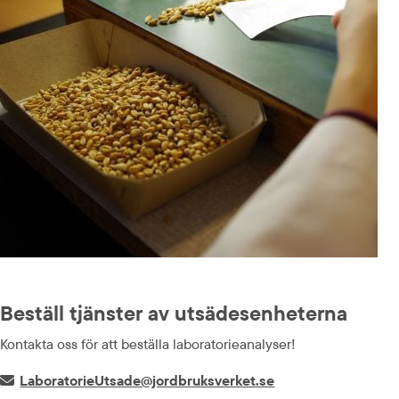
Beställ tjänster av utsädesenheterna
Kontakta oss för att beställa laboratorieanalyser!
E-post:
LaboratorieUtsade@jordbruksverket.se