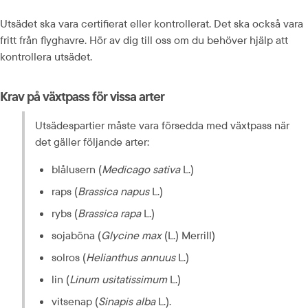
Utsädet ska vara certifierat eller kontrollerat. Det ska också vara 
fritt från flyghavre. Hör av dig till oss om du behöver hjälp att 
kontrollera utsädet.
Krav på växtpass för vissa arter
Utsädespartier måste vara försedda med växtpass när 
det gäller följande arter:
blålusern (
Medicago sativa
 L.)
raps (
Brassica napus
 L.)
rybs (
Brassica rapa
 L.)
sojaböna (
Glycine max
 (L.) Merrill)
solros (
Helianthus annuus
 L.)
lin (
Linum usitatissimum
 L.)
vitsenap (
Sinapis alba
 L.).