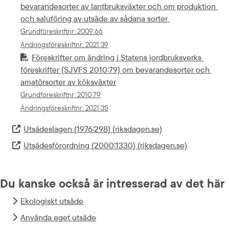
bevarandesorter av lantbruksväxter och om produktion 
och saluföring av utsäde av sådana sorter 
Grundföreskriftnr
: 
2009:66
Ändringsföreskriftnr
: 
2021:39
Föreskrifter om ändring i Statens jordbruksverks 
föreskrifter (SJVFS 2010:79) om bevarandesorter och 
amatörsorter av köksväxter
Grundföreskriftnr
: 
2010:79
Ändringsföreskriftnr
: 
2021:35
Utsädeslagen (1976:298) (riksdagen.se)
Extern länk.
Utsädesförordning (2000:1330) (riksdagen.se)
Extern länk.
Du kanske också är intresserad av det här
Ekologiskt utsäde
Använda eget utsäde