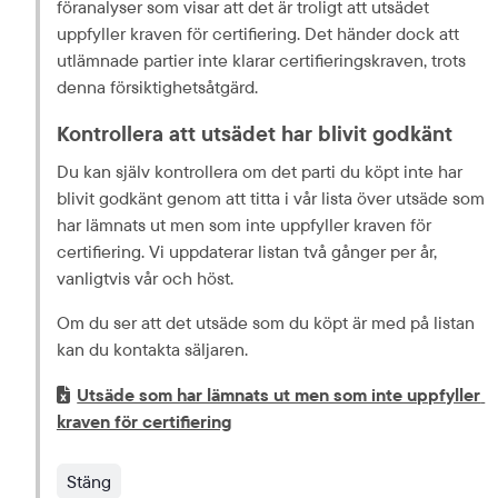
föranalyser som visar att det är troligt att utsädet 
uppfyller kraven för certifiering. Det händer dock att 
utlämnade partier inte klarar certifieringskraven, trots 
denna försiktighetsåtgärd.
Kontrollera att utsädet har blivit godkänt
Du kan själv kontrollera om det parti du köpt inte har 
blivit godkänt genom att titta i vår lista över utsäde som 
har lämnats ut men som inte uppfyller kraven för 
certifiering. Vi uppdaterar listan två gånger per år, 
vanligtvis vår och höst.
Om du ser att det utsäde som du köpt är med på listan 
kan du kontakta säljaren.
Excel-fil.
Utsäde som har lämnats ut men som inte uppfyller 
xlsx, 14.3 kB.
kraven för certifiering
Stäng