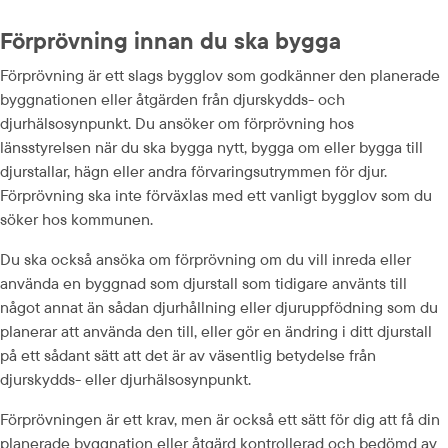
Förprövning innan du ska bygga
Förprövning är ett slags bygglov som godkänner den planerade 
byggnationen eller åtgärden från djurskydds- och 
djurhälsosynpunkt. Du ansöker om förprövning hos 
länsstyrelsen när du ska bygga nytt, bygga om eller bygga till 
djurstallar, hägn eller andra förvaringsutrymmen för djur. 
Förprövning ska inte förväxlas med ett vanligt bygglov som du 
söker hos kommunen.
Du ska också ansöka om förprövning om du vill inreda eller 
använda en byggnad som djurstall som tidigare använts till 
något annat än sådan djurhållning eller djuruppfödning som du 
planerar att använda den till, eller gör en ändring i ditt djurstall 
på ett sådant sätt att det är av väsentlig betydelse från 
djurskydds- eller djurhälsosynpunkt.
Förprövningen är ett krav, men är också ett sätt för dig att få din 
planerade byggnation eller åtgärd kontrollerad och bedömd av 