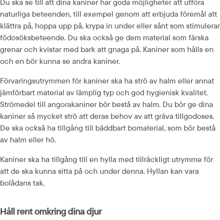
Du ska se till att dina kaniner har goda möjligheter att utföra 
naturliga beteenden, till exempel genom att erbjuda föremål att 
klättra på, hoppa upp på, krypa in under eller sånt som stimulerar 
födosöksbeteende. Du ska också ge dem material som färska 
grenar och kvistar med bark att gnaga på. Kaniner som hålls en 
och en bör kunna se andra kaniner.
Förvaringsutrymmen för kaniner ska ha strö av halm eller annat 
jämförbart material av lämplig typ och god hygienisk kvalitet. 
Strömedel till angorakaniner bör bestå av halm. Du bör ge dina 
kaniner så mycket strö att deras behov av att gräva tillgodoses. 
De ska också ha tillgång till bäddbart bomaterial, som bör bestå 
av halm eller hö.
Kaniner ska ha tillgång till en hylla med tillräckligt utrymme för 
att de ska kunna sitta på och under denna. Hyllan kan vara 
bolådans tak.
Håll rent omkring dina djur