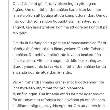
Om så är fallet gör länsstyrelsen ingen ytterligare 
åtgärd. Om din förhands­anmälan har brister kommer 
länsstyrelsen att begära att du kompletterar den. Om du 
inte gör det senast den tidpunkt som länsstyrelsen 
angivit, kan länsstyrelsen komma att göra en kontroll på 
din gård.
Om du är berättigad att göra en förhands­anmälan får du 
påbörja åtgärden så fort länsstyrelsen fått din förhands­
anmälan. Du behöver alltså inte invänta besked från 
länsstyrelsen. Eftersom någon särskild besiktning av 
djurutrymmet inte krävs vid en förhands­anmälan får du 
använda det när åtgärden är färdig.
Vid en förhands­anmälan granskar och godkänner inte 
länsstyrelsen utrymmet för den planerade 
djurhållningen. Det innebär att du helt tar eget ansvar 
för att utrymmet utformas och används på ett sätt som 
är tillåtet enligt djurskydds­reglerna. Om utrymmet inte 