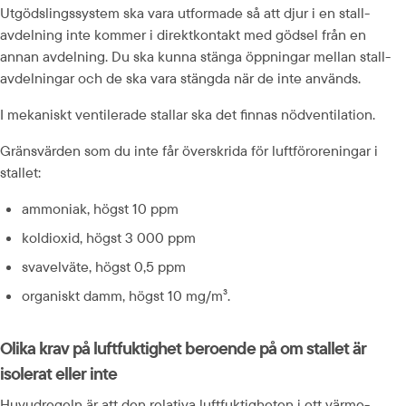
Utgödslings­system ska vara utformade så att djur i en stall­
avdelning inte kommer i direkt­kontakt med gödsel från en 
annan avdelning. Du ska kunna stänga öppningar mellan stall­
avdelningar och de ska vara stängda när de inte används.
I mekaniskt ventilerade stallar ska det finnas nödventilation.
Gränsvärden som du inte får överskrida för luftföroreningar i 
stallet:
ammoniak, högst 10 ppm
koldioxid, högst 3 000 ppm
svavelväte, högst 0,5 ppm
organiskt damm, högst 10 mg/m³.
Olika krav på luftfuktighet beroende på om stallet är 
isolerat eller inte
Huvudregeln är att den relativa luft­fuktigheten i ett värme­