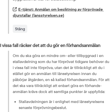
Extern länk.
E-tjänst: Anmälan om besiktning av förprövade 
djurstallar (lansstyrelsen.se)
Stäng
I vissa fall räcker det att du gör en förhands­anmälan
Om du ska göra en mindre om- eller tillbyggnad i en 
stallavdelning som du har förprövat tidigare behöver du 
i vissa fall inte förpröva, utan det är tillräckligt att du i 
stället gör en anmälan till länsstyrelsen innan du 
påbörjar åtgärden, en så kallad förhands­anmälan. För att 
det ska vara tillräckligt att enbart göra en förhands­
anmälan krävs dock att samtliga punkter är uppfyllda:
Stallavdelningen är i enlighet med länsstyrelsens 
senaste förprövningsbeslut.