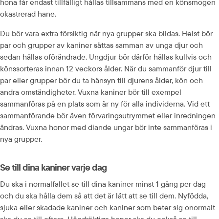
hona får endast tillfälligt hållas tillsammans med en könsmogen 
okastrerad hane.
Du bör vara extra försiktig när nya grupper ska bildas. Helst bör 
par och grupper av kaniner sättas samman av unga djur och 
sedan hållas oförändrade. Ungdjur bör därför hållas kullvis och 
könssorteras innan 12 veckors ålder. När du sammanför djur till 
par eller grupper bör du ta hänsyn till djurens ålder, kön och 
andra omständigheter. Vuxna kaniner bör till exempel 
sammanföras på en plats som är ny för alla individerna. Vid ett 
sammanförande bör även förvaringsutrymmet eller inredningen 
ändras. Vuxna honor med diande ungar bör inte sammanföras i 
nya grupper.
Se till dina kaniner varje dag
Du ska i normalfallet se till dina kaniner minst 1 gång per dag 
och du ska hålla dem så att det är lätt att se till dem. Nyfödda, 
sjuka eller skadade kaniner och kaniner som beter sig onormalt 