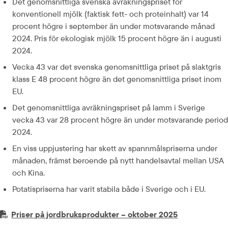
Det genomsnittliga svenska avräkningspriset för 
konventionell mjölk (faktisk fett- och proteinhalt) var 14 
procent högre i september än under motsvarande månad 
2024. Pris för ekologisk mjölk 15 procent högre än i augusti 
2024.
Vecka 43 var det svenska genomsnittliga priset på slaktgris 
klass E 48 procent högre än det genomsnittliga priset inom 
EU.
Det genomsnittliga avräkningspriset på lamm i Sverige 
vecka 43 var 28 procent högre än under motsvarande period 
2024.
En viss uppjustering har skett av spannmålspriserna under 
månaden, främst beroende på nytt handelsavtal mellan USA 
och Kina.
Potatispriserna har varit stabila både i Sverige och i EU.
PDF-fil.
pdf, 656.7 kB.
Priser på jordbruksprodukter – oktober 2025