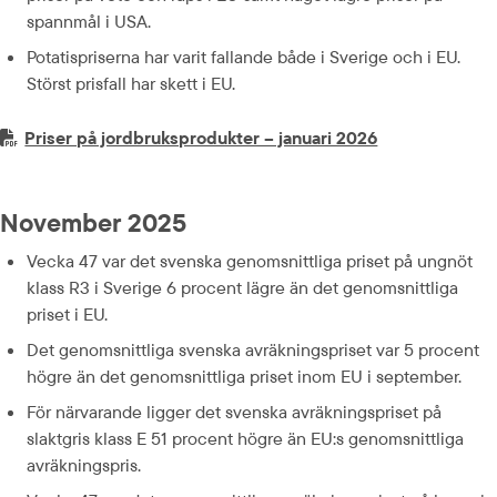
spannmål i USA.
Potatispriserna har varit fallande både i Sverige och i EU. 
Störst prisfall har skett i EU.
PDF-fil.
pdf, 515.4 kB.
Priser på jordbruksprodukter – januari 2026
November 2025
Vecka 47 var det svenska genomsnittliga priset på ungnöt 
klass R3 i Sverige 6 procent lägre än det genomsnittliga 
priset i EU.
Det genomsnittliga svenska avräkningspriset var 5 procent 
högre än det genomsnittliga priset inom EU i september.
För närvarande ligger det svenska avräkningspriset på 
slaktgris klass E 51 procent högre än EU:s genomsnittliga 
avräkningspris.