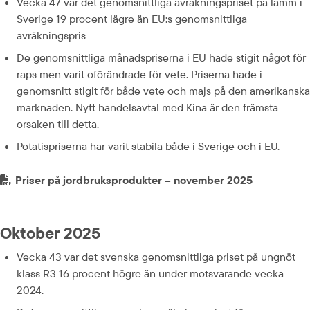
Vecka 47 var det genomsnittliga avräkningspriset på lamm i 
Sverige 19 procent lägre än EU:s genomsnittliga 
avräkningspris
De genomsnittliga månadspriserna i EU hade stigit något för 
raps men varit oförändrade för vete. Priserna hade i 
genomsnitt stigit för både vete och majs på den amerikanska 
marknaden. Nytt handelsavtal med Kina är den främsta 
orsaken till detta.
Potatispriserna har varit stabila både i Sverige och i EU.
PDF-fil.
pdf, 610.7 k
Priser på jordbruksprodukter – november 2025
Oktober 2025
Vecka 43 var det svenska genomsnittliga priset på ungnöt 
klass R3 16 procent högre än under motsvarande vecka 
2024.