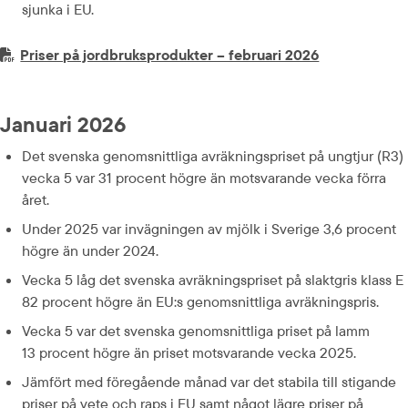
sjunka i EU.
PDF-fil.
pdf, 525.4 kB
Priser på jordbruksprodukter – februari 2026
Januari 2026
Det svenska genomsnittliga avräkningspriset på ungtjur (R3) 
vecka 5 var 31 procent högre än motsvarande vecka förra 
året.
Under 2025 var invägningen av mjölk i Sverige 3,6 procent 
högre än under 2024.
Vecka 5 låg det svenska avräkningspriset på slaktgris klass E 
82 procent högre än EU:s genomsnittliga avräkningspris.
Vecka 5 var det svenska genomsnittliga priset på lamm 
13 procent högre än priset motsvarande vecka 2025.
Jämfört med föregående månad var det stabila till stigande 
priser på vete och raps i EU samt något lägre priser på 