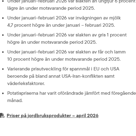
Under januari–februari 2026 var slakten an ungtjur 6 procent 
lägre än under motsvarande period 2025.
Under januari–februari 2026 var invägningen av mjölk 
4,7 procent högre än under januari – februari 2025.
Under januari–februari 2026 var slakten av gris 1 procent 
högre än under motsvarande period 2025.
Under januari–februari 2026 var slakten av får och lamm 
10 procent högre än under motsvarande period 2025.
Varierande prisutveckling för spannmål i EU och USA 
beroende på bland annat USA-Iran-konflikten samt 
väderleksfaktorer.
Potatispriserna har varit oförändrade jämfört med föregående 
månad.
PDF-fil.
pdf, 559.2 kB.
Priser på jordbruksprodukter – april 2026