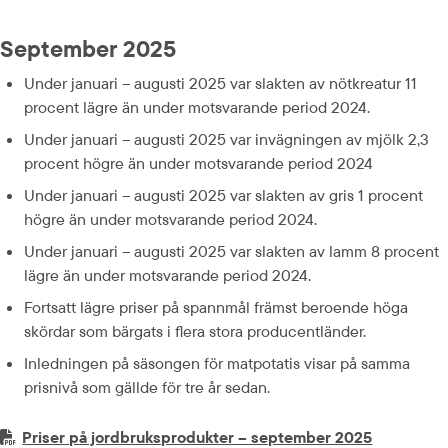
September 2025
Under januari – augusti 2025 var slakten av nötkreatur 11 
procent lägre än under motsvarande period 2024.
Under januari – augusti 2025 var invägningen av mjölk 2,3 
procent högre än under motsvarande period 2024
Under januari – augusti 2025 var slakten av gris 1 procent 
högre än under motsvarande period 2024.
Under januari – augusti 2025 var slakten av lamm 8 procent 
lägre än under motsvarande period 2024.
Fortsatt lägre priser på spannmål främst beroende höga 
skördar som bärgats i flera stora producentländer.
Inledningen på säsongen för matpotatis visar på samma 
prisnivå som gällde för tre år sedan.
PDF-fil.
pdf, 691.9 
Priser på jordbruksprodukter – september 2025