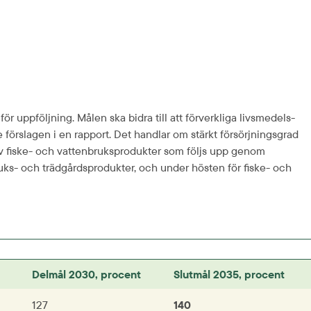
 uppföljning. Målen ska bidra till att förverkliga livsmedels­
 förslagen i en rapport. Det handlar om stärkt försörjnings­grad 
 fiske- och vattenbruks­produkter som följs upp genom 
ruks- och trädgårds­produkter, och under hösten för fiske- och 
Delmål 2030, procent
Slutmål 2035, procent
127
140