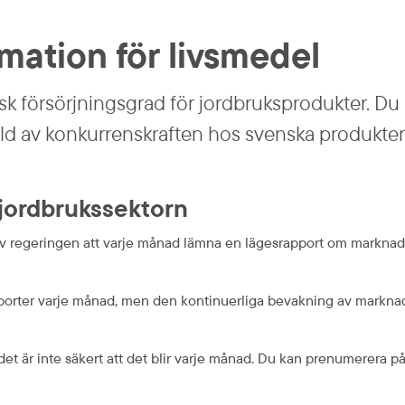
mation för livsmedel
k försörjnings­grad för jordbruks­produkter. Du
ild av konkurrens­kraften hos svenska produkter
jordbrukssektorn
 regeringen att varje månad lämna en lägesrapport om marknadslä
apporter varje månad, men den kontinuerliga bevakning av markn
t är inte säkert att det blir varje månad. Du kan prenumerera på d