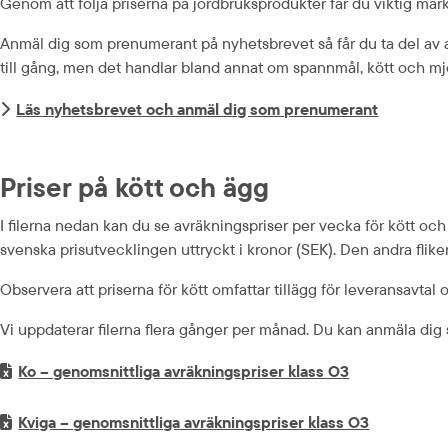
Genom att följa priserna på jordbruks­produkter får du viktig mark
Anmäl dig som prenumerant på nyhetsbrevet så får du ta del av an
till gång, men det handlar bland annat om spannmål, kött och mj
Läs nyhetsbrevet och anmäl dig som prenumerant
Priser på kött och ägg
I filerna nedan kan du se avräknings­priser per vecka för kött och 
svenska prisutvecklingen uttryckt i kronor (SEK). Den andra fliken
Observera att priserna för kött omfattar tillägg för leveransavtal
Vi uppdaterar filerna flera gånger per månad. Du kan anmäla dig 
Excel-fil.
xlsx, 150.1 kB.
Ko – genomsnittliga avräkningspriser klass O3
Excel-fil.
xlsx, 152.5 
Kviga – genomsnittliga avräkningspriser klass O3