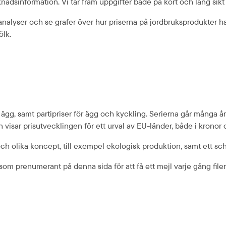
nads­information. Vi tar fram uppgifter både på kort och lång sikt
alyser och se grafer över hur priserna på jordbruksprodukter har 
ölk.
ägg, samt partipriser för ägg och kyckling. Serierna går många år ti
 visar prisutvecklingen för ett urval av EU-länder, både i kronor 
 och olika koncept, till exempel ekologisk produktion, samt ett sch
som prenumerant på denna sida för att få ett mejl varje gång file
kB.