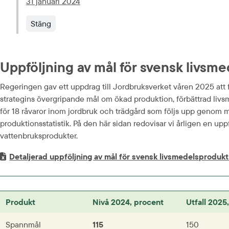
pdf, 153.5 kB.
31 januari 2024
Stäng
Uppföljning av mål för svensk livsme
Regeringen gav ett uppdrag till Jordbruks­verket våren 2025 att f
strategins över­gripande mål om ökad produktion, förbättrad livsme
för 18 råvaror inom jordbruk och trädgård som följs upp genom m
produktions­statistik. På den här sidan redovisar vi årligen en up
vattenbruks­produkter.
Excel-fil.
Detaljerad uppföljning av mål för svensk livsmedelsprodukt
Produkt
Nivå 2024, procent
Utfall 2025
Spannmål
115
150