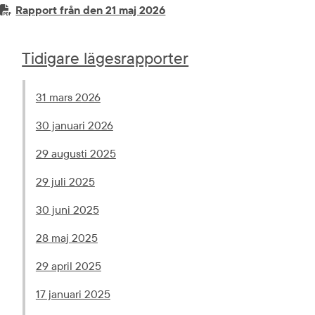
PDF-fil.
pdf, 171.8 kB.
Rapport från den 21 maj 2026
Tidigare lägesrapporter
pdf, 195.5 kB.
31 mars 2026
pdf, 191.9 kB.
30 januari 2026
pdf, 40.6 kB.
29 augusti 2025
pdf, 142.1 kB.
29 juli 2025
pdf, 139 kB.
30 juni 2025
pdf, 145.7 kB.
28 maj 2025
pdf, 149.5 kB.
29 april 2025
pdf, 80.8 kB.
17 januari 2025