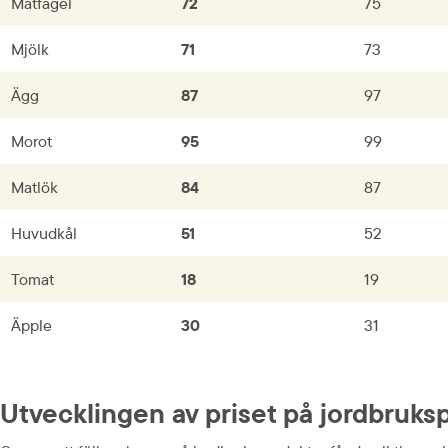
Matfågel
72
75
Mjölk
71
73
Ägg
87
97
Morot
95
99
Matlök
84
87
Huvudkål
51
52
Tomat
18
19
Äpple
30
31
Utvecklingen av priset på jordbruks­