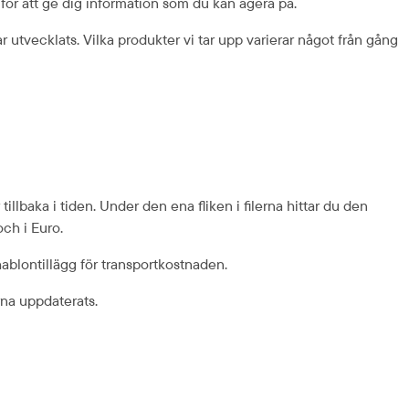
 för att ge dig information som du kan agera på.
utvecklats. Vilka produkter vi tar upp varierar något från gång 
llbaka i tiden. Under den ena fliken i filerna hittar du den 
och i Euro.
ablontillägg för transport­kostnaden.
rna uppdaterats.