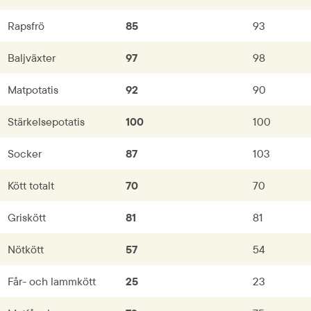
Rapsfrö
85
93
Baljväxter
97
98
Matpotatis
92
90
Stärkelsepotatis
100
100
Socker
87
103
Kött totalt
70
70
Griskött
81
81
Nötkött
57
54
Får- och lammkött
25
23