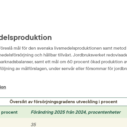
dels­produktion
öreslå mål för den svenska livsmedels­produktionen samt metod för
dels­försörjning och håll­bar tillväxt. Jordbruks­verket redovisade
arknads­balanser, samt ett mål om 60 procent ökad produktion av
pföljning av mål­förslagen, under senvår eller försommar för jordb
xlsx, 294.7 kB.
ion
Översikt av försörjningsgradens utveckling i procent
, procent
Förändring 2025 från 2024, procentenheter
35