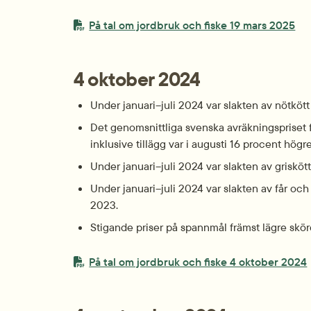
PDF-fil.
pdf
På tal om jordbruk och fiske 19 mars 2025
4 oktober 2024
Under januari–juli 2024 var slakten av nötkö
Det genomsnittliga svenska avräkningspriset fö
inklusive tillägg var i augusti 16 procent högr
Under januari–juli 2024 var slakten av griskö
Under januari–juli 2024 var slakten av får oc
2023.
Stigande priser på spannmål främst lägre skör
PDF-fil.
p
På tal om jordbruk och fiske 4 oktober 2024