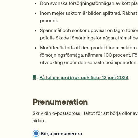
Den svenska försörjningsförmågan av kött plana
Inom mejerisektorn är bilden splittrad. Räknat
procent.
Spannmål och socker uppvisar en lägre försör
potatis ökade försörjningsförmågan, främst be
Morötter är fortsatt den produkt inom sektorn 
försörjningsförmåga, närmare 100 procent. Förs
utveckling under den senaste tioårsperioden.
PDF-fil.
pdf, 
På tal om jordbruk och fiske 12 juni 2024
Prenumeration
Skriv din e-postadress i fältet för att börja eller
sidan.
Hantera prenumeration
Börja prenumerera