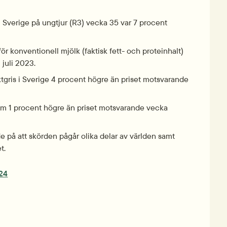
 Sverige på ungtjur (R3) vecka 35 var 7 procent 
r konventionell mjölk (faktisk fett- och proteinhalt) 
i juli 2023.
tgris i Sverige 4 procent högre än priset motsvarande 
mm 1 procent högre än priset motsvarande vecka 
på att skörden pågår olika delar av världen samt 
t.
pdf, 535.4 kB.
024