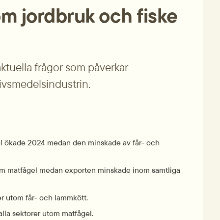
om jordbruk och fiske
ktuella frågor som påverkar 
livsmedelsindustrin.
el ökade 2024 medan den minskade av får- och 
om matfågel medan exporten minskade inom samtliga 
r utom får- och lammkött.
lla sektorer utom matfågel.