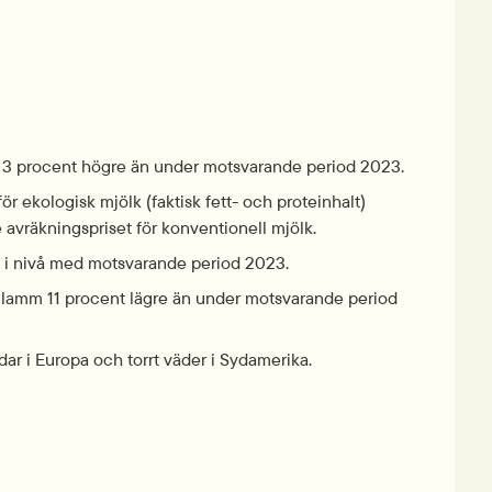
, 2.2 MB.
tt 3 procent högre än under motsvarande period 2023.
r ekologisk mjölk (faktisk fett- och proteinhalt) 
e avräkningspriset för konventionell mjölk.
tt i nivå med motsvarande period 2023.
h lamm 11 procent lägre än under motsvarande period 
dar i Europa och torrt väder i Sydamerika.
df, 519.6 kB.