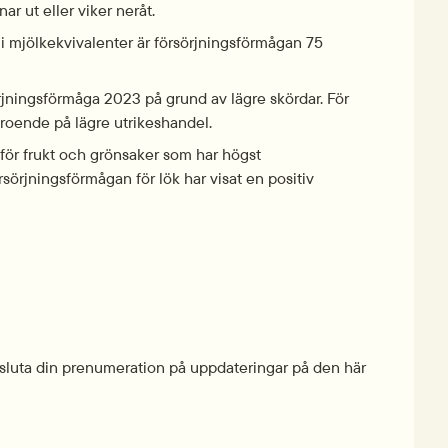
r ut eller viker neråt.
 i mjölkekvivalenter är försörjningsförmågan 75 
jningsförmåga 2023 på grund av lägre skördar. För 
roende på lägre utrikeshandel.
för frukt och grönsaker som har högst 
örjningsförmågan för lök har visat en positiv 
574.1 kB.
 avsluta din prenumeration på uppdateringar på den här 