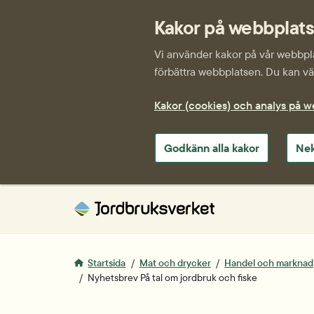
Kakor på webbplat
Vi använder kakor på vår webbplat
förbättra webbplatsen. Du kan väl
Kakor (cookies) och analys på 
Godkänn alla kakor
Nek
Startsida
Mat och drycker
Handel och marknad
Nyhetsbrev På tal om jordbruk och fiske