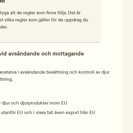
er
tyga att de regler som finns följs. Det är 
vet vilka regler som gäller för de uppdrag du 
der.
 vid avsändande och mottagande 
älsostatus i avsändande besättning och kontroll av djur 
tning.
v djur och djurprodukter inom EU
utanför EU och i vissa fall även export från EU