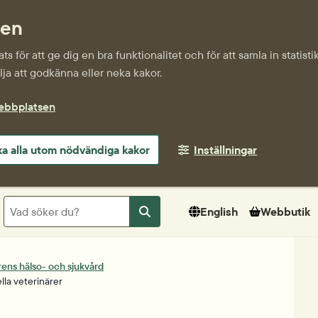
sen
s för att ge dig en bra funktionalitet och för att samla in statis
ja att godkänna eller neka kakor.
webbplatsen
a alla utom nödvändiga kakor
Inställningar
Sök
English
Webbutik
Sök
rens hälso- och sjukvård
ella veterinärer