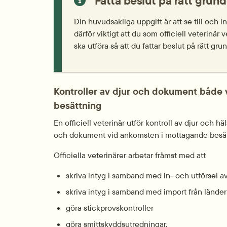
Fatta beslut på rätt grund
Din huvudsakliga uppgift är att se till och in
därför viktigt att du som officiell veterinär 
ska utföra så att du fattar beslut på rätt grun
Kontroller av djur och dokument både
besättning
En officiell veterinär utför kontroll av djur och h
och dokument vid ankomsten i mottagande besät
Officiella veterinärer arbetar främst med att
skriva intyg i samband med in- och utförsel a
skriva intyg i samband med import från länder 
göra stickprovskontroller
göra smittskyddsutredningar.