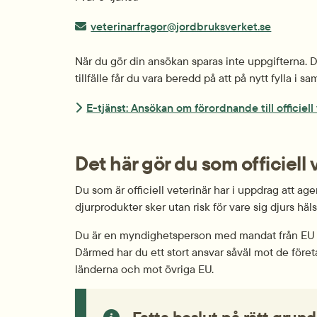
E-post:
veterinarfragor@jordbruksverket.se
När du gör din ansökan sparas inte uppgifterna. De
tillfälle får du vara beredd på att på nytt fylla i sa
E-tjänst: Ansökan om förordnande till officiell
Det här gör du som officiell 
Du som är officiell veterinär har i uppdrag att ag
djurprodukter sker utan risk för vare sig djurs häl
Du är en myndighetsperson med mandat från EU och
Därmed har du ett stort ansvar såväl mot de för
länderna och mot övriga EU.