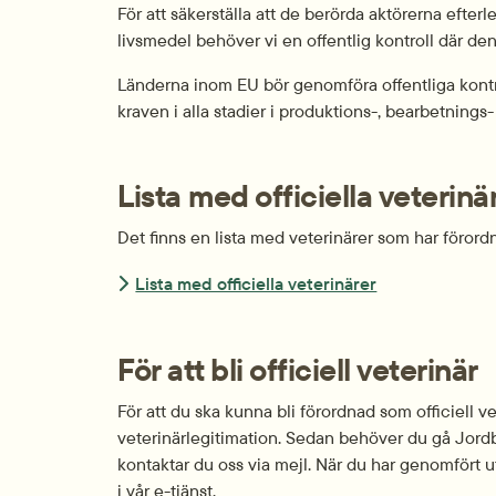
För att säkerställa att de berörda aktörerna efter
livsmedel behöver vi en offentlig kontroll där den 
Länderna inom EU bör genomföra offentliga kontroll
kraven i alla stadier i produktions-, bearbetnings
Lista med officiella veterinä
Det finns en lista med veterinärer som har förord
Lista med officiella veterinärer
För att bli officiell veterinär
För att du ska kunna bli förordnad som officiell v
veterinärlegitimation. Sedan behöver du gå Jordb
kontaktar du oss via mejl. När du har genomfört 
i vår e-tjänst.