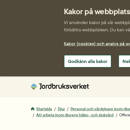
Kakor på webbplat
Vi använder kakor på vår webbplat
förbättra webbplatsen. Du kan väl
Kakor (cookies) och analys på 
Godkänn alla kakor
Nek
Startsida
Djur
Personal och vårdgivare inom dju
Att arbeta inom djurens hälso- och sjukvård
Offici