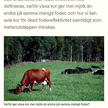
definieras, varför vissa kor ger mer mjölk än 
andra på samma mängd foder, och hur vi kan 
avla kor för ökad fodereffektivitet samtidigt som 
metanutsläppen minskas.
Varför ger vissa kor mer mjölk än andra på samma mängd foder?