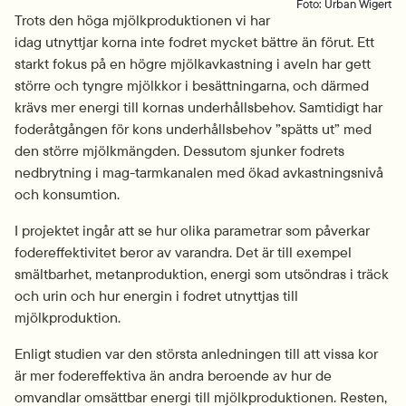
Foto: Urban Wigert
Trots den höga mjölkproduktionen vi har 
idag utnyttjar korna inte fodret mycket bättre än förut. Ett 
starkt fokus på en högre mjölkavkastning i aveln har gett 
större och tyngre mjölkkor i besättningarna, och därmed 
krävs mer energi till kornas underhållsbehov. Samtidigt har 
foderåtgången för kons underhållsbehov ”spätts ut” med 
den större mjölkmängden. Dessutom sjunker fodrets 
nedbrytning i mag-tarmkanalen med ökad avkastningsnivå 
och konsumtion.
I projektet ingår att se hur olika parametrar som påverkar 
fodereffektivitet beror av varandra. Det är till exempel 
smältbarhet, metanproduktion, energi som utsöndras i träck 
och urin och hur energin i fodret utnyttjas till 
mjölkproduktion.
Enligt studien var den största anledningen till att vissa kor 
är mer fodereffektiva än andra beroende av hur de 
omvandlar omsättbar energi till mjölkproduktionen. Resten, 