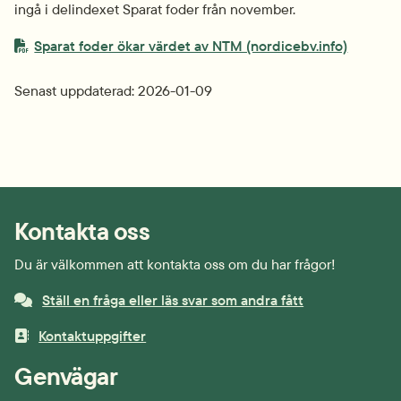
ingå i delindexet Sparat foder från november.
PDF-fil.
Sparat foder ökar värdet av NTM (nordicebv.info)
Senast uppdaterad: 
2026-01-09
Kontakta oss
Du är välkommen att kontakta oss om du har frågor!
Ställ en fråga eller läs svar som andra fått
Kontaktuppgifter
Genvägar