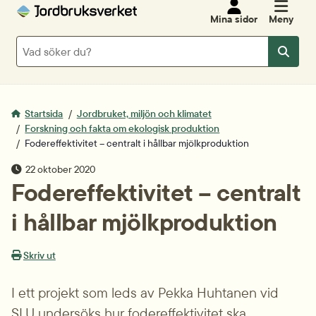
Mina sidor
Meny
Sök
Sök
Startsida
Jordbruket, miljön och klimatet
Forskning och fakta om ekologisk produktion
Fodereffektivitet – centralt i hållbar mjölkproduktion
publiceringsdatum
22 oktober 2020
Fodereffektivitet – centralt 
i hållbar mjölkproduktion
Skriv ut
I ett projekt som leds av Pekka Huhtanen vid 
SLU undersöks hur fodereffektivitet ska 