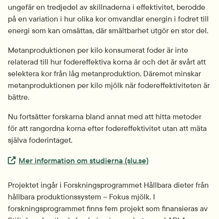
ungefär en tredjedel av skillnaderna i effektivitet, berodde 
på en variation i hur olika kor omvandlar energin i fodret till 
energi som kan omsättas, där smältbarhet utgör en stor del.
Metanproduktionen per kilo konsumerat foder är inte 
relaterad till hur fodereffektiva korna är och det är svårt att 
selektera kor från låg metanproduktion. Däremot minskar 
metanproduktionen per kilo mjölk när fodereffektiviteten är 
bättre.
Nu fortsätter forskarna bland annat med att hitta metoder 
för att rangordna korna efter fodereffektivitet utan att mäta 
själva foderintaget.
Extern länk.
Mer information om studierna (slu.se)
Projektet ingår i Forskningsprogrammet Hållbara dieter från 
hållbara produktionssystem – Fokus mjölk. I 
forskningsprogrammet finns fem projekt som finansieras av 