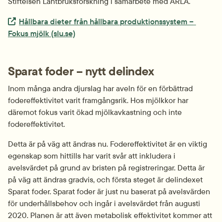
Stiftelsen Lantbruksforskning i samarbete med ARLA.
Extern länk.
Hållbara dieter från hållbara produktionssystem – 
Fokus mjölk (slu.se)
Sparat foder – nytt delindex
Inom många andra djurslag har aveln för en förbättrad 
fodereffektivitet varit framgångsrik. Hos mjölkkor har 
däremot fokus varit ökad mjölkavkastning och inte 
fodereffektivitet.
Detta är på väg att ändras nu. Fodereffektivitet är en viktig 
egenskap som hittills har varit svår att inkludera i 
avelsvärdet på grund av bristen på registreringar. Detta är 
på väg att ändras gradvis, och första steget är delindexet 
Sparat foder. Sparat foder är just nu baserat på avelsvärden 
för underhållsbehov och ingår i avelsvärdet från augusti 
2020. Planen är att även metabolisk effektivitet kommer att 