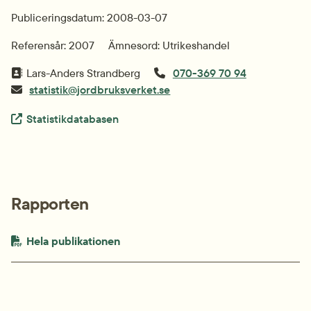
Publiceringsdatum: 2008-03-07
Referensår: 2007
Ämnesord: Utrikeshandel
Lars-Anders Strandberg
070-369 70 94
statistik@jordbruksverket.se
Extern länk.
Statistikdatabasen
Rapporten
PDF-fil.
pdf, 79.5 kB.
Hela publikationen