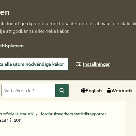
sen
s för att ge dig en bra funktionalitet och för att samla in statis
ja att godkänna eller neka kakor.
webbplatsen
a alla utom nödvändiga kakor
Inställningar
Sök
English
Webbutik
Sök
officiella statistik
Jordbruksverkets statistikrapporter
al 1 år 2011