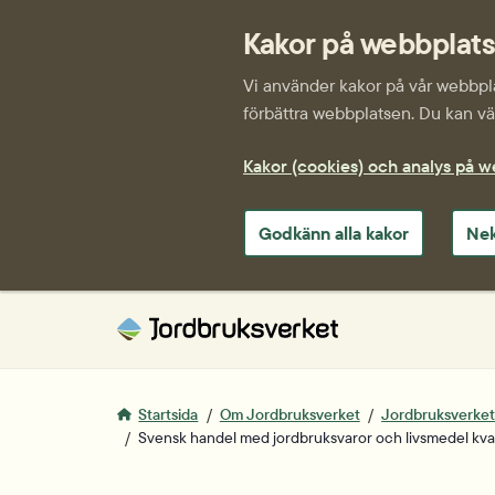
Kakor på webbplat
Vi använder kakor på vår webbplat
förbättra webbplatsen. Du kan väl
Kakor (cookies) och analys på 
Godkänn alla kakor
Nek
Startsida
Om Jordbruksverket
Jordbruksverkets 
Svensk handel med jordbruksvaror och livsmedel kvart