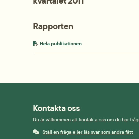
kvartalet 2011
Rapporten
PDF-fil.
pdf, 490.8 kB.
Hela publikationen
Kontakta oss
Du är välkommen att kontakta oss om du har fråg
Ställ en fråga eller läs svar som andra fått