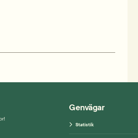
Genvägar
or!
Statistik