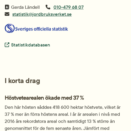
Gerda Ländell
010-479 68 07
statistik@jordbruksverket.se
Extern länk.
Statistikdatabasen
I korta drag
Höstvetearealen ökade med 37 %
Den här hösten såddes 418 600 hektar höstvete, vilket är 
37 % mer än förra höstens areal. I år är arealen i nivå med 
2016 års rekordstora areal och samtidigt 13 % större än 
genomsnittet för de fem senaste åren. Jämfört med 