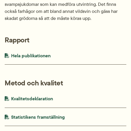
svampsjukdomar som kan medföra utvintring. Det finns 
också farhågor om att bland annat vildsvin och gäss har 
skadat grödorna så att de måste köras upp.
Rapport
PDF-fil.
pdf, 1.1 MB.
Hela publikationen
Metod och kvalitet
PDF-fil.
pdf, 925.4 kB.
Kvalitetsdeklaration
PDF-fil.
pdf, 401.7 kB.
Statistikens framställning