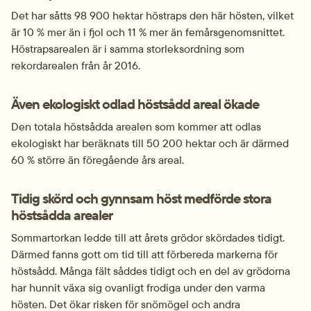
Det har såtts 98 900 hektar höstraps den här hösten, vilket 
är 10 % mer än i fjol och 11 % mer än femårsgenomsnittet. 
Höstrapsarealen är i samma storleksordning som 
rekordarealen från år 2016.
Även ekologiskt odlad höstsådd areal ökade
Den totala höstsådda arealen som kommer att odlas 
ekologiskt har beräknats till 50 200 hektar och är därmed 
60 % större än föregående års areal.
Tidig skörd och gynnsam höst medförde stora 
höstsådda arealer
Sommartorkan ledde till att årets grödor skördades tidigt. 
Därmed fanns gott om tid till att förbereda markerna för 
höstsådd. Många fält såddes tidigt och en del av grödorna 
har hunnit växa sig ovanligt frodiga under den varma 
hösten. Det ökar risken för snömögel och andra 