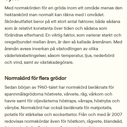
Med normskörden för en gröda inom ett område menas den 
hektarskörd man normalt kan räkna med i området. 
Skördeutfallet beror på ett stort antal faktorer, både sådana 
som är relativt konstanta över tiden och sådana som 
förändras efterhand. En viktig faktor, som varierar starkt och 
oregelbundet mellan åren, är den så kallade årsmånen. Med 
årsmån avses inverkan på växtodlingen av olika 
väderleksbetingelser, såsom temperatur, ljus, nederbörd 
och vind, samt av växtskadegörare.
Normskörd för flera grödor
Sedan början av 1960-talet har normskörd beräknats för 
spannmålsgrödorna höstvete, vårvete, råg, vårkorn och 
havre samt för oljeväxterna höstraps, vårraps, höstrybs och 
vårrybs. Normskörd har också beräknats för matpotatis, 
potatis för stärkelse och sockerbetor. Från och med år 2007 
redovisas normskördar även för höstkorn, rågvete, blandsäd, 