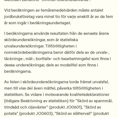
Vid beräkningen av femårsmedelvärden måste antalet 
jordbruksföretag vara minst tio för varje enskilt år av de fem 
år som ingår i beräkningsunderlaget.
I beräkningarna används resultaten från de senaste årens 
skördeundersökningar, som är statistiska 
urvalsundersökningar. Tillförlitligheten i 
normskördeberäkningarna beror därför dels av de urvals-, 
täcknings-, mät-, bortfalls- och bearbetningsfel som finns i 
dessa undersökningar, dels av modellfel som finns i 
beräkningarna.
Av felen i skördeundersökningarna torde främst urvalsfel, 
men till viss del även mätfel, påverka tillförlitligheten i 
statistiken. Se vidare i motsvarande kvalitetsdeklarationer 
(tidigare Beskrivning av statistiken) för ”Skörd av spannmål, 
trindsäd och oljeväxter” (produkt JO0601), ”Skörd av 
potatis” (produkt JO0603), ”Skörd av slåttervall” (produkt 