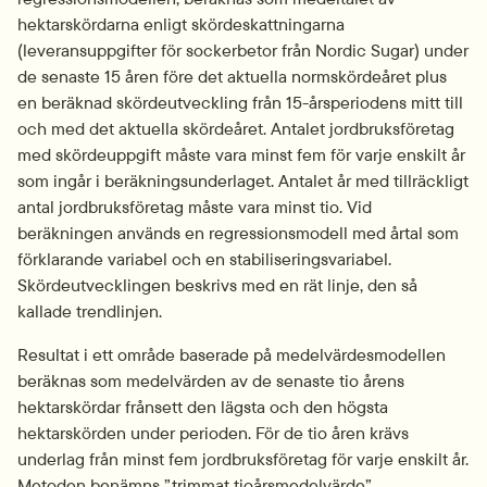
hektarskördarna enligt skördeskattningarna 
(leveransuppgifter för sockerbetor från Nordic Sugar) under 
de senaste 15 åren före det aktuella normskördeåret plus 
en beräknad skördeutveckling från 15-årsperiodens mitt till 
och med det aktuella skördeåret. Antalet jordbruksföretag 
med skördeuppgift måste vara minst fem för varje enskilt år 
som ingår i beräkningsunderlaget. Antalet år med tillräckligt 
antal jordbruksföretag måste vara minst tio. Vid 
beräkningen används en regressionsmodell med årtal som 
förklarande variabel och en stabiliseringsvariabel. 
Skördeutvecklingen beskrivs med en rät linje, den så 
kallade trendlinjen.
Resultat i ett område baserade på medelvärdesmodellen 
beräknas som medelvärden av de senaste tio årens 
hektarskördar frånsett den lägsta och den högsta 
hektarskörden under perioden. För de tio åren krävs 
underlag från minst fem jordbruksföretag för varje enskilt år. 
Metoden benämns ”trimmat tioårsmedelvärde”.