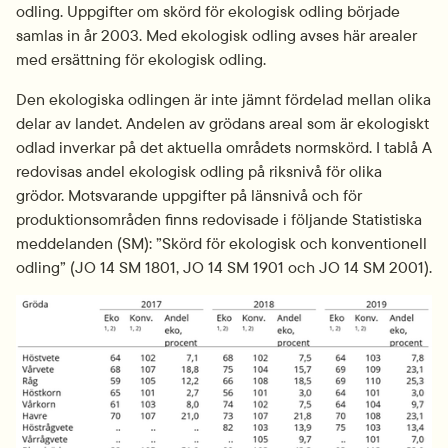
odling. Uppgifter om skörd för ekologisk odling började 
samlas in år 2003. Med ekologisk odling avses här arealer 
med ersättning för ekologisk odling.
Den ekologiska odlingen är inte jämnt fördelad mellan olika 
delar av landet. Andelen av grödans areal som är ekologiskt 
odlad inverkar på det aktuella områdets normskörd. I tablå A 
redovisas andel ekologisk odling på riksnivå för olika 
grödor. Motsvarande uppgifter på länsnivå och för 
produktionsområden finns redovisade i följande Statistiska 
meddelanden (SM): ”Skörd för ekologisk och konventionell 
odling” (JO 14 SM 1801, JO 14 SM 1901 och JO 14 SM 2001).
Fö