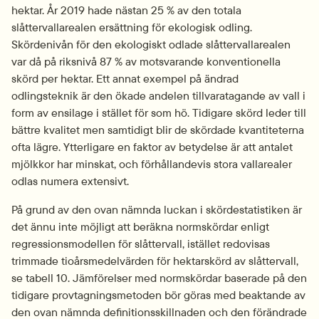
hektar. År 2019 hade nästan 25 % av den totala 
slåttervallarealen ersättning för ekologisk odling. 
Skördenivån för den ekologiskt odlade slåttervallarealen 
var då på riksnivå 87 % av motsvarande konventionella 
skörd per hektar. Ett annat exempel på ändrad 
odlingsteknik är den ökade andelen tillvaratagande av vall i 
form av ensilage i stället för som hö. Tidigare skörd leder till 
bättre kvalitet men samtidigt blir de skördade kvantiteterna 
ofta lägre. Ytterligare en faktor av betydelse är att antalet 
mjölkkor har minskat, och förhållandevis stora vallarealer 
odlas numera extensivt.
På grund av den ovan nämnda luckan i skördestatistiken är 
det ännu inte möjligt att beräkna normskördar enligt 
regressionsmodellen för slåttervall, istället redovisas 
trimmade tioårsmedelvärden för hektarskörd av slåttervall, 
se tabell 10. Jämförelser med normskördar baserade på den 
tidigare provtagningsmetoden bör göras med beaktande av 
den ovan nämnda definitionsskillnaden och den förändrade 