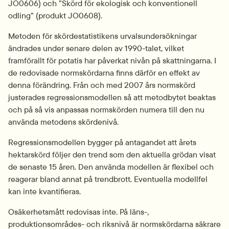
JO0606) och ”Skörd för ekologisk och konventionell 
odling” (produkt JO0608).
Metoden för skördestatistikens urvalsundersökningar 
ändrades under senare delen av 1990-talet, vilket 
framförallt för potatis har påverkat nivån på skattningarna. I 
de redovisade normskördarna finns därför en effekt av 
denna förändring. Från och med 2007 års normskörd 
justerades regressionsmodellen så att metodbytet beaktas 
och på så vis anpassas normskörden numera till den nu 
använda metodens skördenivå.
Regressionsmodellen bygger på antagandet att årets 
hektarskörd följer den trend som den aktuella grödan visat 
de senaste 15 åren. Den använda modellen är flexibel och 
reagerar bland annat på trendbrott. Eventuella modellfel 
kan inte kvantifieras.
Osäkerhetsmått redovisas inte. På läns-, 
produktionsområdes- och riksnivå är normskördarna säkrare 