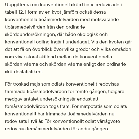
Uppgifterna om konventionell skörd finns redovisade i 
tabell 12. I form av en kvot jämförs också dessa 
konventionella tioårsmedelvärden med motsvarande 
tioårsmedelvärden från den ordinarie 
skördeundersökningen, där både ekologisk och 
konventionell odling ingår i underlaget. Via den kvoten går 
det att få en överblick över vilka grödor och vilka områden 
som visar störst skillnad mellan de konventionella 
skördenivåerna och skördenivåerna enligt den ordinarie 
skördestatistiken.
För tröskad majs som odlats konventionellt redovisas 
trimmade tioårsmedelvärden för femte gången, tidigare 
medgav antalet undersökningsår endast att 
femårsmedelvärden togs fram. För matpotatis som odlats 
konventionellt har trimmade tioårsmedelvärden nu 
redovisats i två år. För konventionellt odlat vårrågvete 
redovisas femårsmedelvärden för andra gången.