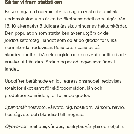
Så tar vi fram statistiken
Beräkningarna baseras inte på någon enskild statistisk 
undersökning utan är en beräkningsmodell som utgår från 
15, 10 alternativt 5 tidigare års skattningar av hektarskördar. 
Den population som statistiken avser utgörs av de 
jordbruksföretag i landet som odlar de grödor för vilka 
normskördar redovisas. Resultaten baseras på 
skördeuppgifter från ekologiskt och konventionellt odlade 
arealer utifrån den fördelning av odlingen som finns i 
landet.
Uppgifter beräknade enligt regressionsmodell redovisas 
totalt för riket samt för skördeområden, län och 
produktionsområden, för följande grödor:
Spannmål:
 höstvete, vårvete, råg, höstkorn, vårkorn, havre, 
höstrågvete och blandsäd till mognad.
Oljeväxter:
 höstraps, vårraps, höstrybs, vårrybs och oljelin.