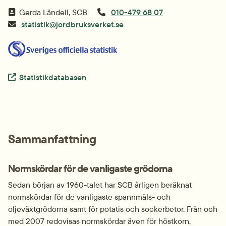
Gerda Ländell, SCB
010-479 68 07
statistik@jordbruksverket.se
Extern länk.
Statistikdatabasen
Sammanfattning
Normskördar för de vanligaste grödorna
Sedan början av 1960-talet har SCB årligen beräknat 
normskördar för de vanligaste spannmåls- och 
oljeväxtgrödorna samt för potatis och sockerbetor. Från och 
med 2007 redovisas normskördar även för höstkorn, 