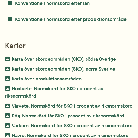
Konventionell normskörd efter län
Konventionell normskörd efter produktionsområde
Kartor
Bild.
png, 29.4 
Karta över skördeområden (SKO), södra Sverige
Bild.
png, 15 kB.
Karta över skördeområden (SKO), norra Sverige
Bild.
png, 17.8 kB.
Karta över produktionsområden
Bild.
Höstvete. Normskörd för SKO i procent av 
png, 124.3 kB.
riksnormskörd
Bild.
pn
Vårvete. Normskörd för SKO i procent av riksnormskörd
Bild.
png, 1
Råg. Normskörd för SKO i procent av riksnormskörd
Bild.
pn
Vårkorn. Normskörd för SKO i procent av riksnormskörd
Bild.
png,
Havre. Normskörd för SKO i procent av riksnormskörd