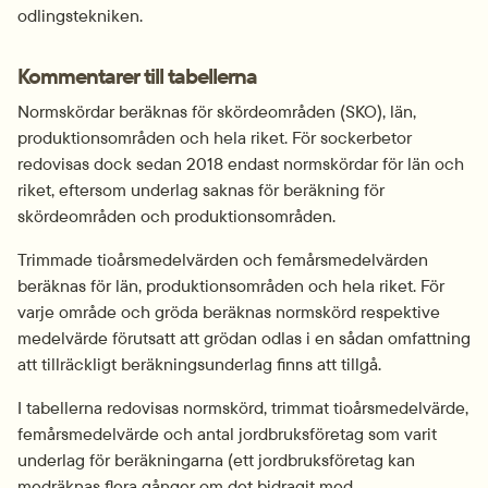
odlingstekniken.
Kommentarer till tabellerna
Normskördar beräknas för skördeområden (SKO), län, 
produktionsområden och hela riket. För sockerbetor 
redovisas dock sedan 2018 endast normskördar för län och 
riket, eftersom underlag saknas för beräkning för 
skördeområden och produktionsområden.
Trimmade tioårsmedelvärden och femårsmedelvärden 
beräknas för län, produktionsområden och hela riket. För 
varje område och gröda beräknas normskörd respektive 
medelvärde förutsatt att grödan odlas i en sådan omfattning 
att tillräckligt beräkningsunderlag finns att tillgå.
I tabellerna redovisas normskörd, trimmat tioårsmedelvärde, 
femårsmedelvärde och antal jordbruksföretag som varit 
underlag för beräkningarna (ett jordbruksföretag kan 
medräknas flera gånger om det bidragit med 