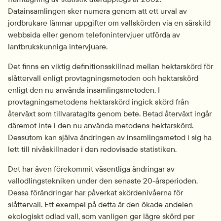
Datainsamlingen sker numera genom att ett urval av 
jordbrukare lämnar uppgifter om vallskörden via en särskild 
webbsida eller genom telefonintervjuer utförda av 
lantbrukskunniga intervjuare.
Det finns en viktig definitionsskillnad mellan hektarskörd för 
slåttervall enligt provtagningsmetoden och hektarskörd 
enligt den nu använda insamlingsmetoden. I 
provtagningsmetodens hektarskörd ingick skörd från 
återväxt som tillvaratagits genom bete. Betad återväxt ingår 
däremot inte i den nu använda metodens hektarskörd. 
Dessutom kan själva ändringen av insamlingsmetod i sig ha 
lett till nivåskillnader i den redovisade statistiken.
Det har även förekommit väsentliga ändringar av 
vallodlingstekniken under den senaste 20-årsperioden. 
Dessa förändringar har påverkat skördenivåerna för 
slåttervall. Ett exempel på detta är den ökade andelen 
ekologiskt odlad vall, som vanligen ger lägre skörd per 