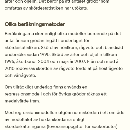
ärter och oljelin. Det beror på att antalet grödor som 
omfattas av skördestatistiken har utökats.
Olika beräkningsmetoder
Beräkningarna sker enligt olika modeller beroende på det 
antal år som grödan ingått i underlaget för 
skördestatistiken. Skörd av höstkorn, rågvete och blandsäd 
undersöks sedan 1995. Skörd av ärter och oljelin tillkom 
1996, åkerbönor 2004 och majs år 2007. Från och med år 
2015 redovisas skörden av rågvete fördelat på höstrågvete 
och vårrågvete.
Om tillräckligt underlag finns används en 
regressionsmodell och för övriga grödor räknas ett 
medelvärde fram.
Med regressionsmodellen utgörs normskörden i ett område 
av medeltalet av hektarskördarna enligt 
skördeskattningarna (leveransuppgifter för sockerbetor) 