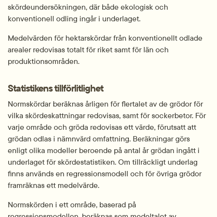
skördeundersökningen, där både ekologisk och 
konventionell odling ingår i underlaget.
Medelvärden för hektarskördar från konventionellt odlade 
arealer redovisas totalt för riket samt för län och 
produktionsområden.
Statistikens tillförlitlighet
Normskördar beräknas årligen för flertalet av de grödor för 
vilka skördeskattningar redovisas, samt för sockerbetor. För 
varje område och gröda redovisas ett värde, förutsatt att 
grödan odlas i nämnvärd omfattning. Beräkningar görs 
enligt olika modeller beroende på antal år grödan ingått i 
underlaget för skördestatistiken. Om tillräckligt underlag 
finns används en regressionsmodell och för övriga grödor 
framräknas ett medelvärde.
Normskörden i ett område, baserad på 
regressionsmodellen, beräknas som medeltalet av 