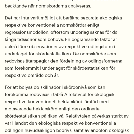
beaktande när normskördarna analyseras.
Det har inte varit möjligt att beräkna separata ekologiska 
respektive konventionella normskördar enligt 
regressionsmodellen, eftersom underlag saknas för de 
långa tidsserier som behövs. En begränsande faktor är 
också färre observationer av respektive odlingsform i 
underlaget för skördestatistiken. De normskördar som 
redovisas återspeglar den fördelning av odlingsformerna 
som förekommit i underlaget för skördestatistiken för 
respektive område och år.
För att belysa de skillnader i skördenivå som kan 
förekomma redovisas i tablå A relativtal för ekologisk 
respektive konventionell hektarskörd jämfört med 
motsvarande hektarskörd enligt den ordinarie 
skördestatistiken på riksnivå. Relativtalen påverkas starkt av 
var i landet den ekologiska respektive konventionella 
odlingen huvudsakligen bedrivs, samt av andelen ekologisk 