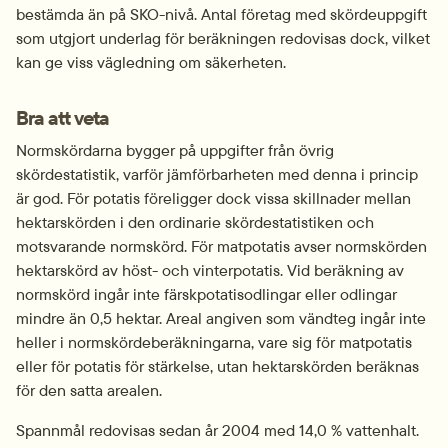
bestämda än på SKO-nivå. Antal företag med skördeuppgift 
som utgjort underlag för beräkningen redovisas dock, vilket 
kan ge viss vägledning om säkerheten.
Bra att veta
Normskördarna bygger på uppgifter från övrig 
skördestatistik, varför jämförbarheten med denna i princip 
är god. För potatis föreligger dock vissa skillnader mellan 
hektarskörden i den ordinarie skördestatistiken och 
motsvarande normskörd. För matpotatis avser normskörden 
hektarskörd av höst- och vinterpotatis. Vid beräkning av 
normskörd ingår inte färskpotatisodlingar eller odlingar 
mindre än 0,5 hektar. Areal angiven som vändteg ingår inte 
heller i normskördeberäkningarna, vare sig för matpotatis 
eller för potatis för stärkelse, utan hektarskörden beräknas 
för den satta arealen.
Spannmål redovisas sedan år 2004 med 14,0 % vattenhalt. 