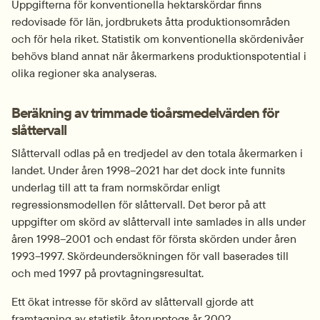
Uppgifterna för konventionella hektarskördar finns 
redovisade för län, jordbrukets åtta produktionsområden 
och för hela riket. Statistik om konventionella skördenivåer 
behövs bland annat när åkermarkens produktionspotential i 
olika regioner ska analyseras.
Beräkning av trimmade tioårsmedelvärden för 
slåttervall
Slåttervall odlas på en tredjedel av den totala åkermarken i 
landet. Under åren 1998–2021 har det dock inte funnits 
underlag till att ta fram normskördar enligt 
regressionsmodellen för slåttervall. Det beror på att 
uppgifter om skörd av slåttervall inte samlades in alls under 
åren 1998–2001 och endast för första skörden under åren 
1993–1997. Skördeundersökningen för vall baserades till 
och med 1997 på provtagningsresultat.
Ett ökat intresse för skörd av slåttervall gjorde att 
framtagning av statistik återupptogs år 2002. 