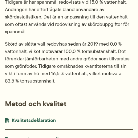
Tidigare år har spannmål redovisats vid 15,0 % vattenhalt. 
Ändringen har efterfrågats bland användare av 
skördestatistiken. Det är en anpassning till den vattenhalt 
som oftast används vid redovisning av skördeuppgifter för 
spannmål.
Skörd av slåttervall redovisas sedan år 2019 med 0,0 % 
vattenhalt, vilket motsvarar 100,0 % torrsubstanshalt. Det 
förenklar jämförbarheten med andra grödor som tillvaratas 
som grönfoder. Tidigare omräknades kvantiteterna till sin 
vikt i form av hö med 16,5 % vattenhalt, vilket motsvarar 
83,5 % torrsubstanshalt.
Metod och kvalitet
PDF-fil.
pdf, 447.1 kB.
Kvalitetsdeklaration