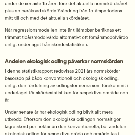
under de senaste 15 åren före det aktuella normskördeåret 
plus en beräknad skördeförändring från 15-årsperiodens 
mitt till och med det aktuella skördeåret.
När regressionsmodellen inte är tillämpbar beräknas ett 
trimmat tioårsmedelvärde alternativt ett femårsmedelvärde 
enligt underlaget från skördestatistiken.
Andelen ekologisk odling påverkar normskörden
I denna statistikrapport redovisas 2021 års normskördar 
baserade på både konventionell och ekologisk odling, 
enligt den fördelning av odlingsformerna som förekommit i 
underlaget för skördestatistiken för respektive område och 
år.
Under senare år har ekologisk odling blivit allt mera 
utbredd. Eftersom den ekologiska odlingen normalt ger 
lägre skörd per hektar än den konventionella, bör andelen 
ekologisk odling för respektive gröda och område tas i 