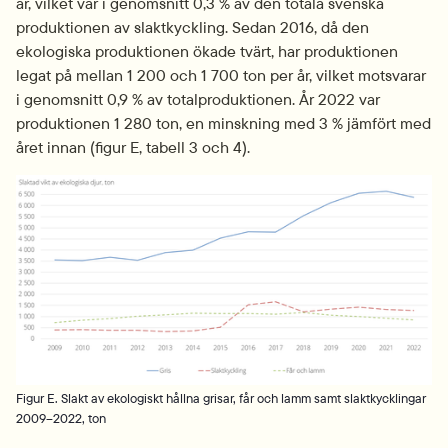
år, vilket var i genomsnitt 0,3 % av den totala svenska 
produktionen av slaktkyckling. Sedan 2016, då den 
ekologiska produktionen ökade tvärt, har produktionen 
legat på mellan 1 200 och 1 700 ton per år, vilket motsvarar 
i genomsnitt 0,9 % av total­produktionen. År 2022 var 
produktionen 1 280 ton, en minskning med 3 % jämfört med 
året innan (figur E, tabell 3 och 4).
Fö
Figur E. Slakt av ekologiskt hållna grisar, får och lamm samt slaktkycklingar
2009–2022, ton