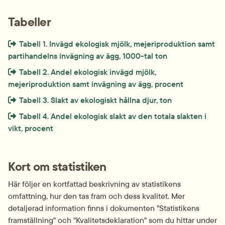
Tabeller
Extern länk som öppnas i nytt fönster eller ny flik.
Tabell 1. Invägd ekologisk mjölk, mejeriproduktion samt 
partihandelns invägning av ägg, 1000-tal ton
Extern länk som öppnas i nytt fönster eller ny flik.
Tabell 2. Andel ekologisk invägd mjölk, 
mejeriproduktion samt invägning av ägg, procent
Extern länk som öppnas i nytt fönster eller ny flik.
Tabell 3. Slakt av ekologiskt hållna djur, ton
Extern länk som öppnas i nytt fönster eller ny flik.
Tabell 4. Andel ekologisk slakt av den totala slakten i 
vikt, procent
Kort om statistiken
Här följer en kortfattad beskrivning av statistikens 
omfattning, hur den tas fram och dess kvalitet. Mer 
detaljerad information finns i dokumenten "Statistikens 
framställning" och "Kvalitetsdeklaration" som du hittar under 