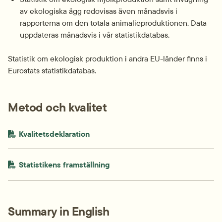
av ekologiska ägg redovisas även månadsvis i 
rapporterna om den totala animalieproduktionen. Data 
uppdateras månadsvis i vår statistikdatabas.
Statistik om ekologisk produktion i andra EU-länder finns i 
Eurostats statistikdatabas.
Metod och kvalitet
PDF-fil.
pdf, 137 kB.
Kvalitetsdeklaration
PDF-fil.
pdf, 191.5 kB.
Statistikens framställning
Summary in English