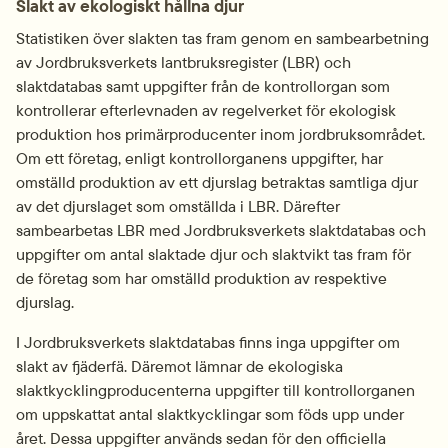
Slakt av ekologiskt hållna djur
Statistiken över slakten tas fram genom en sambearbetning 
av Jordbruksverkets lantbruksregister (LBR) och 
slaktdatabas samt uppgifter från de kontrollorgan som 
kontrollerar efter­levnaden av regelverket för ekologisk 
produktion hos primärproducenter inom jordbruksområdet. 
Om ett företag, enligt kontrollorganens uppgifter, har 
omställd produktion av ett djurslag betraktas samtliga djur 
av det djurslaget som omställda i LBR. Därefter 
sambearbetas LBR med Jordbruksverkets slaktdatabas och 
uppgifter om antal slaktade djur och slaktvikt tas fram för 
de företag som har omställd produktion av respektive 
djurslag.
I Jordbruksverkets slaktdatabas finns inga uppgifter om 
slakt av fjäderfä. Däremot lämnar de ekologiska 
slaktkyckling­producenterna uppgifter till kontrollorganen 
om uppskattat antal slaktkycklingar som föds upp under 
året. Dessa uppgifter används sedan för den officiella 