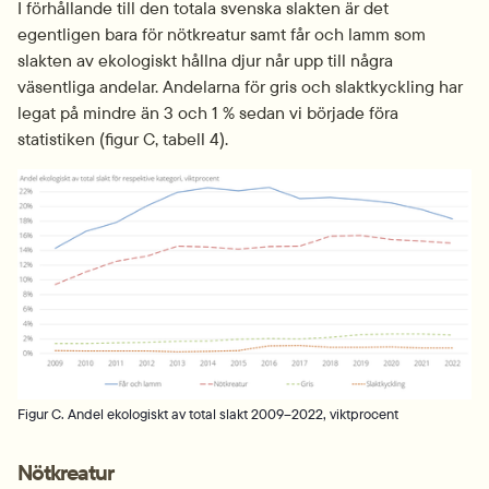
I förhållande till den totala svenska slakten är det 
egentligen bara för nötkreatur samt får och lamm som 
slakten av ekologiskt hållna djur når upp till några 
väsentliga andelar. Andelarna för gris och slaktkyckling har 
legat på mindre än 3 och 1 % sedan vi började föra 
statistiken (figur C, tabell 4).
Fö
Figur C. Andel ekologiskt av total slakt 2009–2022, viktprocent
Nötkreatur