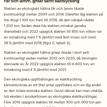
Får och lamm, grisar samt slaktkyckling
Slakten av ekologiskt hållna får och lamm ökade 
kontinuerligt mellan 2009 och 2014. Därefter låg slakten på 
lite drygt 1 100 ton fram till 2018, då den närapå nådde 
1 200 ton. Sedan dess har slakten minskat ganska 
dramatiskt och 2022 uppgick slakten till 850 ton vilken var 
en minskning med 7 % jämfört med året innan och med 
28 % jämfört med 2018 (figur E, tabell 3).
Slakten av ekologiskt hållna grisar ökade i stort sett 
kontinuerligt sedan mellan 2012 och 2020, då ökningen 
stannade av. År 2022 uppgick slakten till 6 400 ton, en 
minskning med 4 % jämfört med 2021.
Den ekologiska uppfödningen av slaktkyckling 
kännetecknas av ett litet antal uppfödare och en låg andel 
av den totala svenska slakten. Grovt räknat kan man utskilja 
två skeden i produktionen av ekologiska slaktkycklingar. 
Före 2016 uppgick slakten till mellan 300 och 500 ton per 