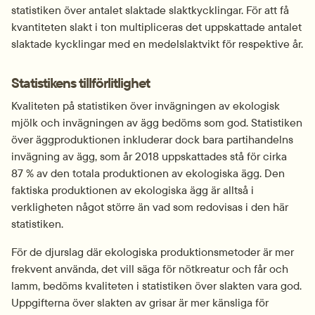
statistiken över antalet slaktade slaktkycklingar. För att få 
kvantiteten slakt i ton multi­pliceras det uppskattade antalet 
slaktade kycklingar med en medelslaktvikt för respektive år.
Statistikens tillförlitlighet
Kvaliteten på statistiken över invägningen av ekologisk 
mjölk och invägningen av ägg bedöms som god. Statistiken 
över äggproduktionen inkluderar dock bara partihandelns 
invägning av ägg, som år 2018 uppskattades stå för cirka 
87 % av den totala produktionen av ekologiska ägg. Den 
faktiska produktionen av ekologiska ägg är alltså i 
verkligheten något större än vad som redovisas i den här 
statistiken.
För de djurslag där ekologiska produktionsmetoder är mer 
frekvent använda, det vill säga för nötkreatur och får och 
lamm, bedöms kvaliteten i statistiken över slakten vara god. 
Uppgifterna över slakten av grisar är mer känsliga för 