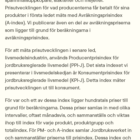
spannmålsuppköpare, slakterier och mejerier. 
Prisutvecklingen för vad producenterna får betalt för sina 
produkter i första ledet mäts med Avräkningsprisindex 
(A‑index). Vi publicerar även en del av avräkningspriserna 
som ligger till grund för beräkningarna i 
avräkningsprisindex.
För att mäta prisutvecklingen i senare led, 
livsmedelsindustrin, används Producentprisindex för 
jordbruksreglerade livsmedel (PPI‑J). Det sista indexet vi 
presenterar i livsmedelskedjan är Konsumentprisindex för 
jordbruksreglerade livsmedel (KPI‑J). Detta index mäter 
prisutvecklingen ut till konsument.
För var och ett av dessa index ligger hundratals priser till 
grund för beräkningarna. Dessa priser samlas in med olika 
intervaller, oftast månadsvis, och sammanställs och viktas 
ihop till index för varje produkt, produktgrupp och 
totalindex. För PM- och A-index samlar Jordbruksverket in 
och sammanställer priserna till prisindex. Dessa index och 