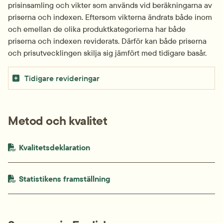
prisinsamling och vikter som används vid beräkningarna av 
priserna och indexen. Eftersom vikterna ändrats både inom 
och emellan de olika produktkategorierna har både 
priserna och indexen reviderats. Därför kan både priserna 
och prisutvecklingen skilja sig jämfört med tidigare basår.
Tidigare revideringar
Metod och kvalitet
PDF-fil.
pdf, 264.3 kB.
Kvalitetsdeklaration
PDF-fil.
pdf, 148.3 kB.
Statistikens framställning