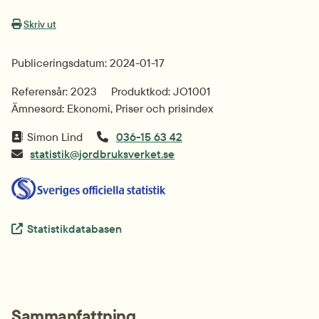
Skriv ut
Publiceringsdatum: 2024-01-17
Referensår: 2023
Produktkod: JO1001
Ämnesord: Ekonomi, Priser och prisindex
Simon Lind
036-15 63 42
statistik@jordbruksverket.se
Extern länk.
Statistikdatabasen
Sammanfattning