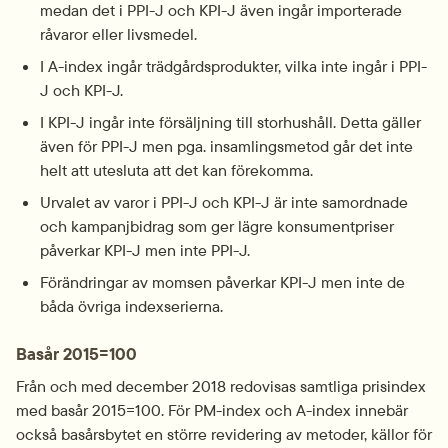
medan det i PPI-J och KPI-J även ingår importerade 
råvaror eller livsmedel.
I A-index ingår trädgårdsprodukter, vilka inte ingår i PPI-
J och KPI-J.
I KPI-J ingår inte försäljning till storhushåll. Detta gäller 
även för PPI-J men pga. insamlingsmetod går det inte 
helt att utesluta att det kan förekomma.
Urvalet av varor i PPI-J och KPI-J är inte samordnade 
och kampanjbidrag som ger lägre konsumentpriser 
påverkar KPI-J men inte PPI-J.
Förändringar av momsen påverkar KPI-J men inte de 
båda övriga indexserierna.
Basår 2015=100
Från och med december 2018 redovisas samtliga prisindex 
med basår 2015=100. För PM-index och A-index innebär 
också basårsbytet en större revidering av metoder, källor för 