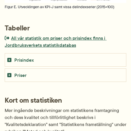
Figur E. Utvecklingen av KPI-J samt vissa delindexserier (2015=100)
Tabeller
Extern länk som öppnas i nytt fönster eller ny flik.
All vår statistik om priser och prisindex finns i 
Jordbruksverkets statistikdatabas
Prisindex
Priser
Kort om statistiken
Mer ingående beskrivningar om statistikens framtagning 
och dess kvalitet och tillförlitlighet beskrivs i 
"Kvalitetsdeklaration" samt "Statistikens framställning" under 