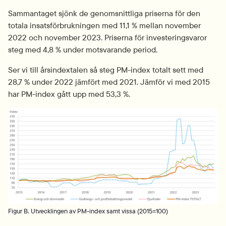
Sammantaget sjönk de genomsnittliga priserna för den 
totala insatsförbrukningen med 11,1 % mellan november 
2022 och november 2023. Priserna för investerings­varor 
steg med 4,8 % under motsvarande period.
Ser vi till årsindextalen så steg PM-index totalt sett med 
28,7 % under 2022 jämfört med 2021. Jämför vi med 2015 
har PM-index gått upp med 53,3 %.
Fö
Figur B. Utvecklingen av PM-index samt vissa (2015=100)