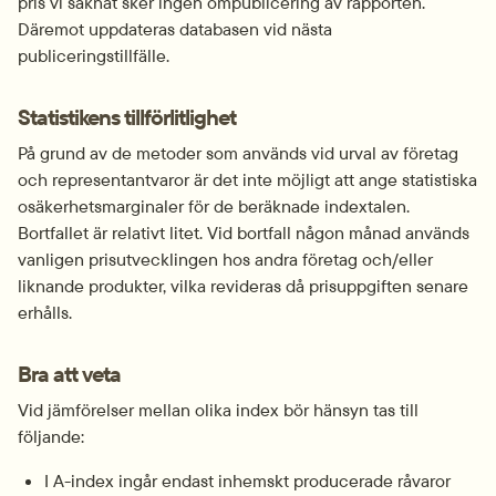
pris vi saknat sker ingen ompublicering av rapporten. 
Däremot uppdateras databasen vid nästa 
publiceringstillfälle.
Statistikens tillförlitlighet
På grund av de metoder som används vid urval av företag 
och representantvaror är det inte möjligt att ange statistiska 
osäkerhetsmarginaler för de beräknade indextalen. 
Bortfallet är relativt litet. Vid bortfall någon månad används 
vanligen prisutvecklingen hos andra företag och/eller 
liknande produkter, vilka revideras då prisuppgiften senare 
erhålls.
Bra att veta
Vid jämförelser mellan olika index bör hänsyn tas till 
följande:
I A-index ingår endast inhemskt producerade råvaror 