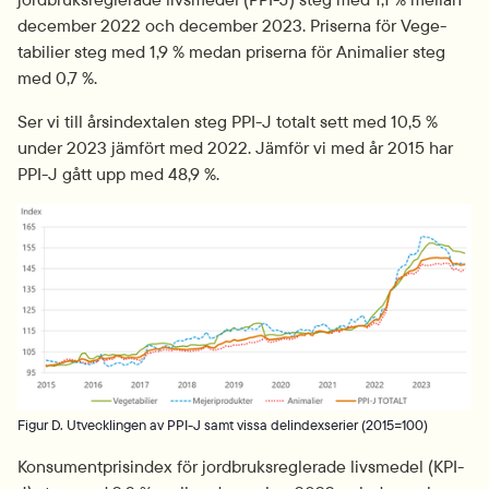
december 2022 och december 2023. Priserna för Vege­
tabilier steg med 1,9 % medan priserna för Animalier steg 
med 0,7 %.
Ser vi till årsindextalen steg PPI-J totalt sett med 10,5 % 
under 2023 jämfört med 2022. Jämför vi med år 2015 har 
PPI-J gått upp med 48,9 %.
Fö
Figur D. Utvecklingen av PPI-J samt vissa delindexserier (2015=100)
Konsumentprisindex för jordbruksreglerade livsmedel (KPI-