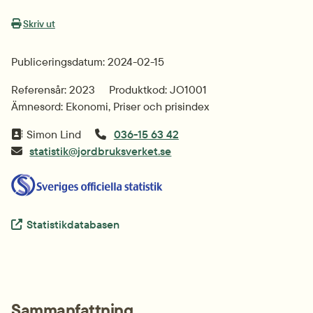
Skriv ut
Publiceringsdatum: 2024-02-15
Referensår: 2023
Produktkod: JO1001
Ämnesord: Ekonomi, Priser och prisindex
Simon Lind
036-15 63 42
statistik@jordbruksverket.se
Extern länk.
Statistikdatabasen
Sammanfattning