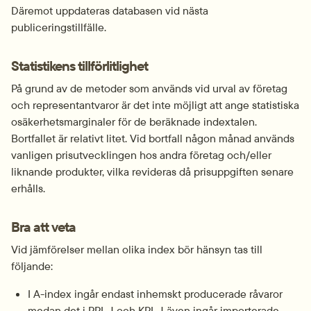
Däremot uppdateras databasen vid nästa 
publiceringstillfälle.
Statistikens tillförlitlighet
På grund av de metoder som används vid urval av företag 
och representantvaror är det inte möjligt att ange statistiska 
osäkerhetsmarginaler för de beräknade indextalen. 
Bortfallet är relativt litet. Vid bortfall någon månad används 
vanligen prisutvecklingen hos andra företag och/eller 
liknande produkter, vilka revideras då prisuppgiften senare 
erhålls.
Bra att veta
Vid jämförelser mellan olika index bör hänsyn tas till 
följande:
I A-index ingår endast inhemskt producerade råvaror 
medan det i PPI-J och KPI-J även ingår importerade 