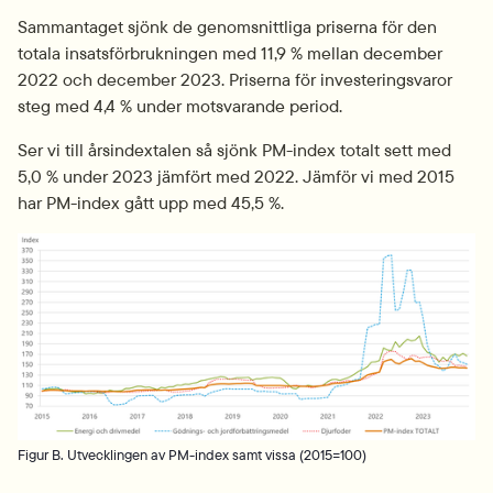
Sammantaget sjönk de genomsnittliga priserna för den 
totala insatsförbrukningen med 11,9 % mellan december 
2022 och december 2023. Priserna för investerings­varor 
steg med 4,4 % under motsvarande period.
Ser vi till årsindextalen så sjönk PM-index totalt sett med 
5,0 % under 2023 jämfört med 2022. Jämför vi med 2015 
har PM-index gått upp med 45,5 %.
Fö
Figur B. Utvecklingen av PM-index samt vissa (2015=100)