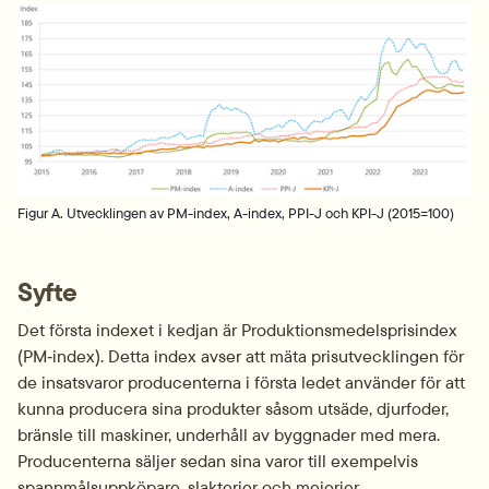
Fö
Figur A. Utvecklingen av PM-index, A-index, PPI-J och KPI-J (2015=100)
Syfte
Det första indexet i kedjan är Produktionsmedelsprisindex 
(PM‑index). Detta index avser att mäta prisutvecklingen för 
de insatsvaror producenterna i första ledet använder för att 
kunna producera sina produkter såsom utsäde, djurfoder, 
bränsle till maskiner, underhåll av byggnader med mera. 
Producenterna säljer sedan sina varor till exempelvis 
spannmålsuppköpare, slakterier och mejerier. 