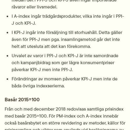
råvaror eller livsmedel.
I A-index ingår trädgårdsprodukter, vilka inte ingår i PPI-
J och KPI-J.
I KPI-J ingår inte försäljning till storhushåll. Detta gäller 
även för PPI-J men pga. insamlingsmetod går det inte 
helt att utesluta att det kan förekomma.
Urvalet av varor i PPI-J och KPI-J är inte samordnade 
och kampanjbidrag som ger lägre konsumentpriser 
påverkar KPI-J men inte PPI-J.
Förändringar av momsen påverkar KPI-J men inte de 
båda övriga indexserierna.
Basår 2015=100
Från och med december 2018 redovisas samtliga prisindex 
med basår 2015=100. För PM-index och A-index innebär 
också basårsbytet en större revidering av metoder, källor för 
prisinsamling och vikter som används vid beräkningarna av 