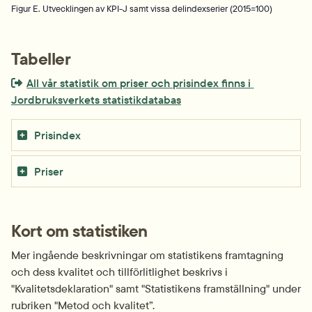
Figur E. Utvecklingen av KPI-J samt vissa delindexserier (2015=100)
Tabeller
Extern länk som öppnas i nytt fönster eller ny flik.
All vår statistik om priser och prisindex finns i 
Jordbruksverkets statistikdatabas
Prisindex
Priser
Kort om statistiken
Mer ingående beskrivningar om statistikens framtagning 
och dess kvalitet och tillförlitlighet beskrivs i 
"Kvalitetsdeklaration" samt "Statistikens framställning" under 
rubriken "Metod och kvalitet”.