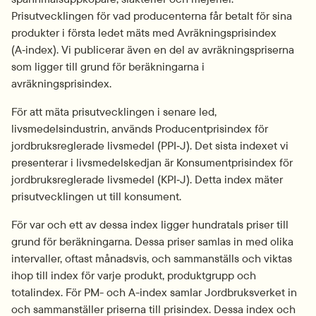
Prisutvecklingen för vad producenterna får betalt för sina 
produkter i första ledet mäts med Avräkningsprisindex 
(A‑index). Vi publicerar även en del av avräkningspriserna 
som ligger till grund för beräkningarna i 
avräkningsprisindex.
För att mäta prisutvecklingen i senare led, 
livsmedelsindustrin, används Producentprisindex för 
jordbruksreglerade livsmedel (PPI‑J). Det sista indexet vi 
presenterar i livsmedelskedjan är Konsumentprisindex för 
jordbruksreglerade livsmedel (KPI‑J). Detta index mäter 
prisutvecklingen ut till konsument.
För var och ett av dessa index ligger hundratals priser till 
grund för beräkningarna. Dessa priser samlas in med olika 
intervaller, oftast månadsvis, och sammanställs och viktas 
ihop till index för varje produkt, produktgrupp och 
totalindex. För PM- och A-index samlar Jordbruksverket in 
och sammanställer priserna till prisindex. Dessa index och 