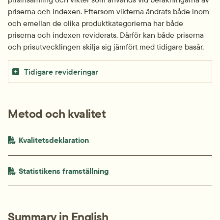
priserna och indexen. Eftersom vikterna ändrats både inom 
och emellan de olika produktkategorierna har både 
priserna och indexen reviderats. Därför kan både priserna 
och prisutvecklingen skilja sig jämfört med tidigare basår.
Tidigare revideringar
Metod och kvalitet
PDF-fil.
pdf, 264.3 kB.
Kvalitetsdeklaration
PDF-fil.
pdf, 148.3 kB.
Statistikens framställning
Summary in English