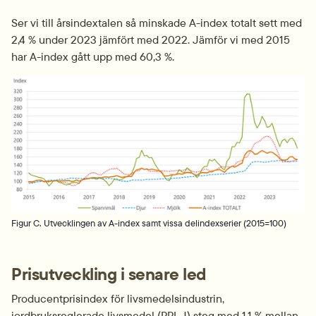
Ser vi till årsindextalen så minskade A-index totalt sett med 
2,4 % under 2023 jämfört med 2022. Jämför vi med 2015 
har A-index gått upp med 60,3 %.
Fö
Figur C. Utvecklingen av A-index samt vissa delindexserier (2015=100)
Prisutveckling i senare led
Producentprisindex för livsmedelsindustrin, 
jordbruksreglerade livsmedel (PPI-J) steg med 1,1 % mellan 