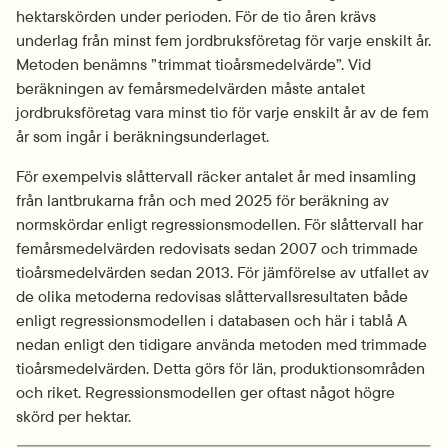
hektarskörden under perioden. För de tio åren krävs 
underlag från minst fem jordbruksföretag för varje enskilt år. 
Metoden benämns ”trimmat tioårsmedelvärde”. Vid 
beräkningen av femårsmedelvärden måste antalet 
jordbruksföretag vara minst tio för varje enskilt år av de fem 
år som ingår i beräkningsunderlaget.
För exempelvis slåttervall räcker antalet år med insamling 
från lantbrukarna från och med 2025 för beräkning av 
normskördar enligt regressionsmodellen. För slåttervall har 
femårsmedelvärden redovisats sedan 2007 och trimmade 
tioårsmedelvärden sedan 2013. För jämförelse av utfallet av 
de olika metoderna redovisas slåttervallsresultaten både 
enligt regressionsmodellen i databasen och här i tablå A 
nedan enligt den tidigare använda metoden med trimmade 
tioårsmedelvärden. Detta görs för län, produktionsområden 
och riket. Regressionsmodellen ger oftast något högre 
skörd per hektar.
Fö