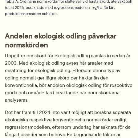
Tablå A. Ordinarie normskördar för slåttervall vid första skörd, återväxt och
totalt 2026, beräknade med regressionsmodellen i kg/ha för län,
produktionsområden och riket.
Andelen ekologisk odling påverkar 
normskörden
Uppgifter om skörd för ekologisk odling samlas in sedan år 
2003. Med ekologisk odling avses här arealer med 
ersättning för ekologisk odling. Eftersom denna typ av 
odling normalt ger lägre skörd per hektar än den 
konventionella, bör andelen ekologisk odling för respektive 
gröda och område tas i beaktande när normskördarna 
analyseras.
Det har fram till 2024 inte varit möjligt att beräkna separata 
ekologiska respektive konventionella normskördar enligt 
regressionsmodellen, eftersom underlag har saknats för de 
långa tidsserier som behövs. En begränsande faktor är 