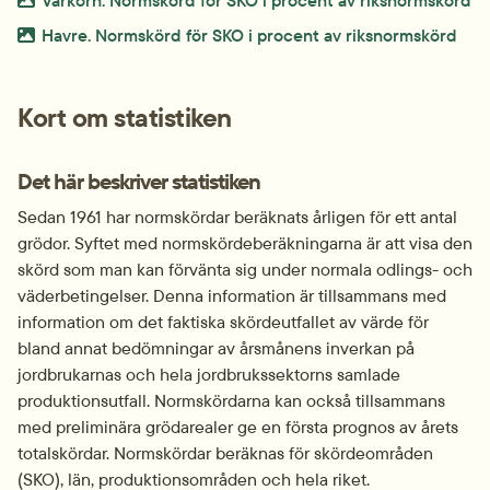
Bild.
jpeg
Havre. Normskörd för SKO i procent av riksnormskörd
Kort om statistiken
Det här beskriver statistiken
Sedan 1961 har normskördar beräknats årligen för ett antal 
grödor. Syftet med normskördeberäkningarna är att visa den 
skörd som man kan förvänta sig under normala odlings- och 
väderbetingelser. Denna information är tillsammans med 
information om det faktiska skördeutfallet av värde för 
bland annat bedömningar av årsmånens inverkan på 
jordbrukarnas och hela jordbrukssektorns samlade 
produktionsutfall. Normskördarna kan också tillsammans 
med preliminära grödarealer ge en första prognos av årets 
totalskördar. Normskördar beräknas för skördeområden 
(SKO), län, produktionsområden och hela riket.