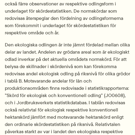
också färre observationer av respektive odlingsform i 
underlaget för skördestatistiken. De normskördar som 
redovisas återspeglar den fördelning av odlingsformerna 
som förekommit i underlaget för skördestatistiken för 
respektive område och år.
Den ekologiska odlingen är inte jämnt fördelad mellan olika 
delar av landet. Andelen av grödans areal som är ekologiskt 
odlad inverkar på det aktuella områdets normskörd. För att 
belysa de skillnader i skördenivå som kan förekomma 
redovisas andel ekologisk odling på riksnivå för olika grödor 
i tablå B. Motsvarande andelar för län och 
produktionsområden finns redovisade i statistikrapporterna: 
”Skörd för ekologisk och konventionell odling” (JO0608), 
och i Jordbruksverkets statistikdatabas. I tablån redovisas 
också relativtal för ekologisk respektive konventionell 
hektarskörd jämfört med motsvarande hektarskörd enligt 
den ordinarie skördestatistiken på riksnivå. Relativtalen 
påverkas starkt av var i landet den ekologiska respektive 