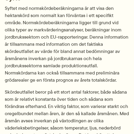
Syftet med normskördeberäkningarna är att visa den 
hektarskörd som normalt kan förväntas i ett specifikt 
område. Normskördeberäkningarna ligger till grund vid 
olika typer av markvärderingsanalyser, beräkningar inom 
jordbrukssektorn och EU-rapporteringar. Denna information 
är tillsammans med information om det faktiska 
skördeutfallet av värde för bland annat bedömningar av 
årsmånens inverkan på jordbrukarnas och hela 
jordbrukssektorns samlade produktionsutfall. 
Normskördarna kan också tillsammans med preliminära 
grödarealer ge en första prognos av årets totalskördar.
Skördeutfallet beror på ett stort antal faktorer, både sådana 
som är relativt konstanta över tiden och sådana som 
förändras efterhand. En viktig faktor, som varierar starkt och 
oregelbundet mellan åren, är den så kallade årsmånen. Med 
årsmån avses inverkan på växtodlingen av olika 
väderleksbetingelser, såsom temperatur, ljus, nederbörd 