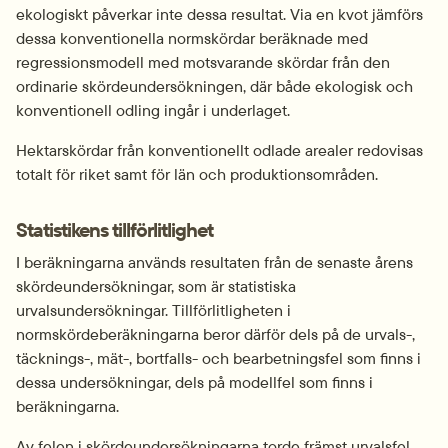
ekologiskt påverkar inte dessa resultat. Via en kvot jämförs 
dessa konventionella normskördar beräknade med 
regressionsmodell med motsvarande skördar från den 
ordinarie skördeundersökningen, där både ekologisk och 
konventionell odling ingår i underlaget.
Hektarskördar från konventionellt odlade arealer redovisas 
totalt för riket samt för län och produktionsområden.
Statistikens tillförlitlighet
I beräkningarna används resultaten från de senaste årens 
skördeundersökningar, som är statistiska 
urvalsundersökningar. Tillförlitligheten i 
normskördeberäkningarna beror därför dels på de urvals-, 
täcknings-, mät-, bortfalls- och bearbetningsfel som finns i 
dessa undersökningar, dels på modellfel som finns i 
beräkningarna.
Av felen i skördeundersökningarna torde främst urvalsfel, 