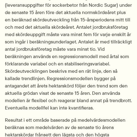
(leveransuppgifter för sockerbetor från Nordic Sugar) under 
de senaste 15 åren före det aktuella normskördeåret plus 
en beräknad skördeutveckling från 15-årsperiodens mitt till 
och med det aktuella skördeåret. Antalet jordbruksföretag 
med skördeuppgift måste vara minst fem för varje enskilt år 
som ingår i beräkningsunderlaget. Antalet år med tillräckligt 
antal jordbruksföretag måste vara minst tio. Vid 
beräkningen används en regressionsmodell med årtal som 
förklarande variabel och en stabiliseringsvariabel. 
Skördeutvecklingen beskrivs med en rät linje, den så 
kallade trendlinjen. Regressionsmodellen bygger på 
antagandet att årets hektarskörd följer den trend som den 
aktuella grödan visat de senaste 15 åren. Den använda 
modellen är flexibel och reagerar bland annat på trendbrott. 
Eventuella modellfel kan inte kvantifieras.
Resultat i ett område baserade på medelvärdesmodellen 
beräknas som medelvärden av de senaste tio årens 
hektarskördar frånsett den lägsta och den högsta 