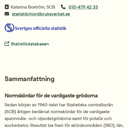
Katarina Boström, SCB
010-479 42 33
statistik@jordbruksverket.se
Extern länk.
Statistikdatabasen
Sammanfattning
Normskördar för de vanligaste grödorna
Sedan början av 1960-talet har Statistiska centralbyrån 
(SCB) årligen beräknat normskördar för de vanligaste 
spannmåls- och oljeväxtgrödorna samt för potatis och 
sockerbetor. Resultat tas fram för skördeområden (SKO), län, 