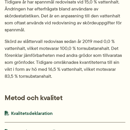
Tidigare år har spannmål redovisats vid 15,0 % vattenhalt. 
Ändringen har efterfrågats bland användare av 
skördestatistiken. Det är en anpassning till den vattenhalt 
som oftast används vid redovisning av skördeuppgifter för 
spannmål.
Skörd av slåttervall redovisas sedan år 2019 med 0,0 % 
vattenhalt, vilket motsvarar 100,0 % torrsubstanshalt. Det 
förenklar jämförbarheten med andra grödor som tillvaratas 
som grönfoder. Tidigare omräknades kvantiteterna till sin 
vikt i form av hö med 16,5 % vattenhalt, vilket motsvarar 
83,5 % torrsubstanshalt.
Metod och kvalitet
PDF-fil.
pdf, 356 kB.
Kvalitetsdeklaration