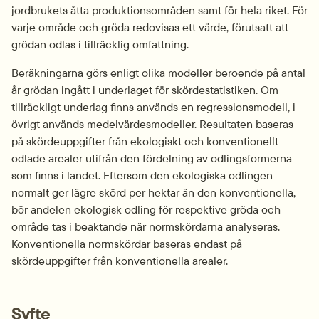
jordbrukets åtta produktionsområden samt för hela riket. För 
varje område och gröda redovisas ett värde, förutsatt att 
grödan odlas i tillräcklig omfattning.
Beräkningarna görs enligt olika modeller beroende på antal 
år grödan ingått i underlaget för skördestatistiken. Om 
tillräckligt underlag finns används en regressionsmodell, i 
övrigt används medelvärdesmodeller. Resultaten baseras 
på skördeuppgifter från ekologiskt och konventionellt 
odlade arealer utifrån den fördelning av odlingsformerna 
som finns i landet. Eftersom den ekologiska odlingen 
normalt ger lägre skörd per hektar än den konventionella, 
bör andelen ekologisk odling för respektive gröda och 
område tas i beaktande när normskördarna analyseras.
Konventionella normskördar baseras endast på 
skördeuppgifter från konventionella arealer.
Syfte