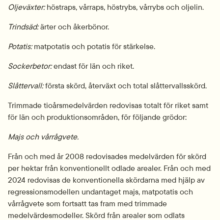
Oljeväxter:
 höstraps, vårraps, höstrybs, vårrybs och oljelin.
Trindsäd:
 ärter och åkerbönor.
Potatis:
 matpotatis och potatis för stärkelse.
Sockerbetor: 
endast för län och riket.
Slåttervall:
 första skörd, återväxt och total slåttervallsskörd.
Trimmade tioårsmedelvärden redovisas totalt för riket samt 
för län och produktionsområden, för följande grödor:
Majs och vårrågvete.
Från och med år 2008 redovisades medelvärden för skörd 
per hektar från konventionellt odlade arealer. Från och med 
2024 redovisas de konventionella skördarna med hjälp av 
regressionsmodellen undantaget majs, matpotatis och 
vårrågvete som fortsatt tas fram med trimmade 
medelvärdesmodeller. Skörd från arealer som odlats 