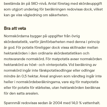
bestämda än på SKO-nivå. Antal företag med skördeuppgift 
som utgjort underlag för beräkningen redovisas dock, vilket 
kan ge viss vägledning om säkerheten.
Bra att veta
Normskördarna bygger på uppgifter från övrig 
skördestatistik, varför jämförbarheten med denna i princip 
är god. För potatis föreligger dock vissa skillnader mellan 
hektarskörden i den ordinarie skördestatistiken och 
motsvarande normskörd. För matpotatis avser normskörden 
hektarskörd av höst- och vinterpotatis. Vid beräkning av 
normskörd ingår inte färskpotatisodlingar eller odlingar 
mindre än 0,5 hektar. Areal angiven som vändteg ingår inte 
heller i normskördeberäkningarna, vare sig för matpotatis 
eller för potatis för stärkelse, utan hektarskörden beräknas 
för den satta arealen.
Spannmål redovisas sedan år 2004 med 14,0 % vattenhalt. 