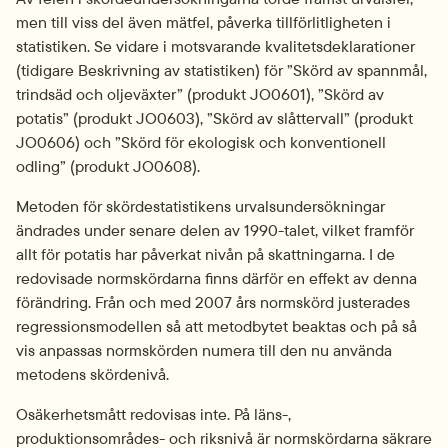
men till viss del även mätfel, påverka tillförlitligheten i 
statistiken. Se vidare i motsvarande kvalitetsdeklarationer 
(tidigare Beskrivning av statistiken) för ”Skörd av spannmål, 
trindsäd och oljeväxter” (produkt JO0601), ”Skörd av 
potatis” (produkt JO0603), ”Skörd av slåttervall” (produkt 
JO0606) och ”Skörd för ekologisk och konventionell 
odling” (produkt JO0608).
Metoden för skördestatistikens urvalsundersökningar 
ändrades under senare delen av 1990-talet, vilket framför 
allt för potatis har påverkat nivån på skattningarna. I de 
redovisade normskördarna finns därför en effekt av denna 
förändring. Från och med 2007 års normskörd justerades 
regressionsmodellen så att metodbytet beaktas och på så 
vis anpassas normskörden numera till den nu använda 
metodens skördenivå.
Osäkerhetsmått redovisas inte. På läns-, 
produktionsområdes- och riksnivå är normskördarna säkrare 