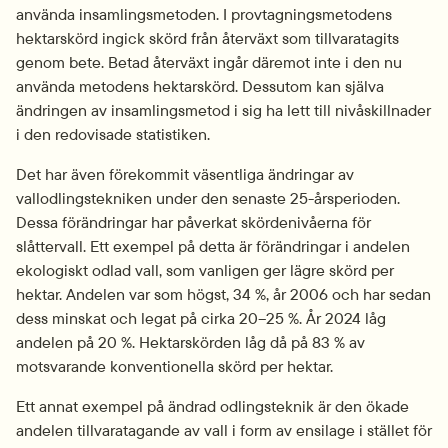
använda insamlingsmetoden. I provtagningsmetodens 
hektarskörd ingick skörd från återväxt som tillvaratagits 
genom bete. Betad återväxt ingår däremot inte i den nu 
använda metodens hektarskörd. Dessutom kan själva 
ändringen av insamlingsmetod i sig ha lett till nivåskillnader 
i den redovisade statistiken.
Det har även förekommit väsentliga ändringar av 
vallodlingstekniken under den senaste 25-årsperioden. 
Dessa förändringar har påverkat skördenivåerna för 
slåttervall. Ett exempel på detta är förändringar i andelen 
ekologiskt odlad vall, som vanligen ger lägre skörd per 
hektar. Andelen var som högst, 34 %, år 2006 och har sedan 
dess minskat och legat på cirka 20–25 %. År 2024 låg 
andelen på 20 %. Hektarskörden låg då på 83 % av 
motsvarande konventionella skörd per hektar.
Ett annat exempel på ändrad odlingsteknik är den ökade 
andelen tillvaratagande av vall i form av ensilage i stället för 