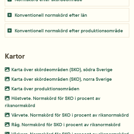
Konventionell normskörd efter län
Konventionell normskörd efter produktionsområde
Kartor
Bild.
png, 29.4 
Karta över skördeområden (SKO), södra Sverige
Bild.
png, 15 kB.
Karta över skördeområden (SKO), norra Sverige
Bild.
png, 17.8 kB.
Karta över produktionsområden
Bild.
Höstvete. Normskörd för SKO i procent av 
jpeg, 422.5 kB.
riksnormskörd
Bild.
jp
Vårvete. Normskörd för SKO i procent av riksnormskörd
Bild.
jpeg, 
Råg. Normskörd för SKO i procent av riksnormskörd
Bild.
jp
Vårkorn. Normskörd för SKO i procent av riksnormskörd