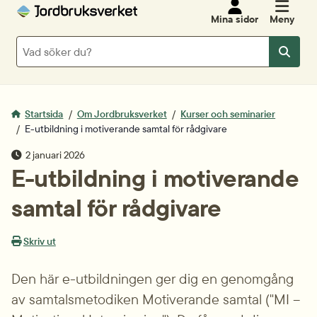
Mina sidor
Meny
Sök
Sök
Startsida
Om Jordbruksverket
Kurser och seminarier
E-utbildning i motiverande samtal för rådgivare
publiceringsdatum
2 januari 2026
E-utbildning i motiverande 
samtal för rådgivare
Skriv ut
Den här e-utbildningen ger dig en genomgång 
av samtalsmetodiken Motiverande samtal ("MI – 