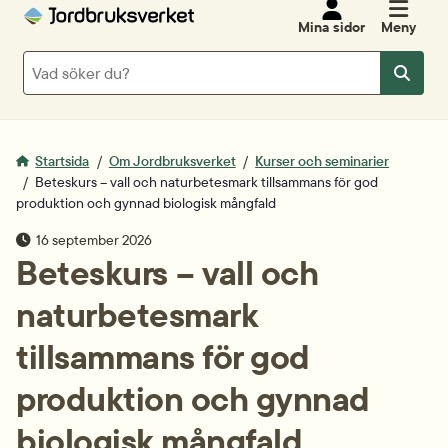
Mina sidor
Meny
Sök
Sök
Startsida
Om Jordbruksverket
Kurser och seminarier
Beteskurs – vall och naturbetesmark tillsammans för god
produktion och gynnad biologisk mångfald
publiceringsdatum
16 september 2026
Beteskurs – vall och 
naturbetesmark 
tillsammans för god 
produktion och gynnad 
biologisk mångfald