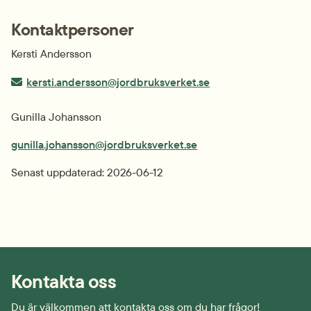
Kontaktpersoner
Kersti Andersson
E-post:
kersti.andersson@jordbruksverket.se
Gunilla Johansson
gunilla.johansson@jordbruksverket.se
Senast uppdaterad: 
2026-06-12
Kontakta oss
Du är välkommen att kontakta oss om du har frågor!